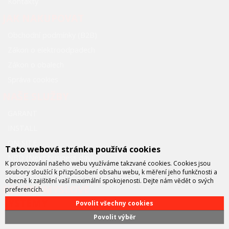
Kontakty
JAK NAKUPOVAT
Obchodní podmínky (B2B)
Zákon o elektroodpadech
Zákon o obalech
Správa cookies
NAŠE SLUŽBY
GARANT
INSTALL
ON-SITE
Tato webová stránka používá cookies
NBD (Next business day)
K provozování našeho webu využíváme takzvané cookies. Cookies jsou
soubory sloužící k přizpůsobení obsahu webu, k měření jeho funkčnosti a
BEZPLATNÉ ZÁPŮJČKY
obecně k zajištění vaší maximální spokojenosti. Dejte nám vědět o svých
FCC PRŮMYSLOVÉ
preferencích.
SYSTÉMY
Povolit všechny cookies
Povolit výběr