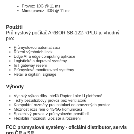
Provoz: 10G @ 11 ms
Mimo provoz: 30G @ 11 ms
Použití
Průmyslový počítač ARBOR SB-122-RPLU je vhodný
pro:
Průmyslovou automatizaci
Řízení výrobních linek
Edge AI a edge computing aplikace
Logistické a dopravní systémy
IoT gateway řešení
Průmyslové monitorovací systémy
Retail a digitální signage
Výhody
Vysoký výkon díky Intel® Raptor Lake-U platformě
Tichý bezúdržbový provoz bez ventilátorů
Kompaktní rozměry pro instalaci do omezených prostor
Možnost rozšíření o 4G/5G komunikaci
Spolehlivý provoz v průmyslovém prostředí
Flexibilní možnosti úložiště a rozšíření
FCC průmyslové systémy - oficiální distributor, servis
pro ČR a SR.