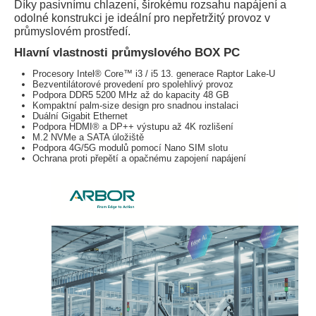
Díky pasivnímu chlazení, širokému rozsahu napájení a
odolné konstrukci je ideální pro nepřetržitý provoz v
průmyslovém prostředí.
Hlavní vlastnosti průmyslového BOX PC
Procesory Intel® Core™ i3 / i5 13. generace Raptor Lake-U
Bezventilátorové provedení pro spolehlivý provoz
Podpora DDR5 5200 MHz až do kapacity 48 GB
Kompaktní palm-size design pro snadnou instalaci
Duální Gigabit Ethernet
Podpora HDMI® a DP++ výstupu až 4K rozlišení
M.2 NVMe a SATA úložiště
Podpora 4G/5G modulů pomocí Nano SIM slotu
Ochrana proti přepětí a opačnému zapojení napájení