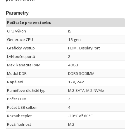
Parametry
Počítače pro vestavbu
CPU výkon
i5
Generace CPU
13 gen
Grafický výstup
HDMI, DisplayPort
LAN počet portů
2
Max. kapacita RAM
48GB
Modul DDR
DDR5 SODIMM
Napájení
12V, 24V
Paměťové úložiště typ
M.2 SATA, M.2 NVMe
Počet COM
2
Počet USB celkem
4
Rozsah teplot
-20°C až 60°C
Rozšiřitelnost
M.2