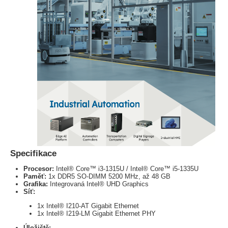
Specifikace
Procesor:
Intel® Core™ i3-1315U / Intel® Core™ i5-1335U
Paměť:
1x DDR5 SO-DIMM 5200 MHz, až 48 GB
Grafika:
Integrovaná Intel® UHD Graphics
Síť:
1x Intel® I210-AT Gigabit Ethernet
1x Intel® I219-LM Gigabit Ethernet PHY
Úložiště: