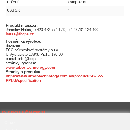
Určení
kompaktní
USB 3.0
4
Produkt manažer:
Jaroslav Hataš, +420 472 774 173, +420 731 124 400,
hatas@fccps.cz
Poznámka výrobce:
dovozce:
FCC průmyslové systémy s.r.o.
U Výstaviště 138/3, Praha 170 00
e-mail: info@fccps.cz
Stránky výrobce:
www.arbor-technology.com
Stránky o produktu:
https://www.arbor-technology.com/en/product/SB-122-
RPLU#specification
O SPOLEČNOSTI
O nás