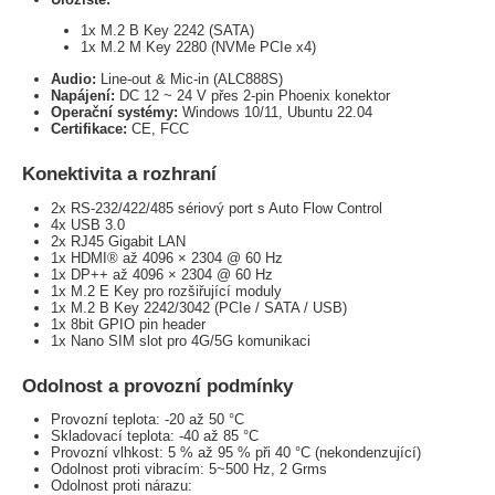
1x M.2 B Key 2242 (SATA)
1x M.2 M Key 2280 (NVMe PCIe x4)
Audio:
Line-out & Mic-in (ALC888S)
Napájení:
DC 12 ~ 24 V přes 2-pin Phoenix konektor
Operační systémy:
Windows 10/11, Ubuntu 22.04
Certifikace:
CE, FCC
Konektivita a rozhraní
2x RS-232/422/485 sériový port s Auto Flow Control
4x USB 3.0
2x RJ45 Gigabit LAN
1x HDMI® až 4096 × 2304 @ 60 Hz
1x DP++ až 4096 × 2304 @ 60 Hz
1x M.2 E Key pro rozšiřující moduly
1x M.2 B Key 2242/3042 (PCIe / SATA / USB)
1x 8bit GPIO pin header
1x Nano SIM slot pro 4G/5G komunikaci
Odolnost a provozní podmínky
Provozní teplota: -20 až 50 °C
Skladovací teplota: -40 až 85 °C
Provozní vlhkost: 5 % až 95 % při 40 °C (nekondenzující)
Odolnost proti vibracím: 5~500 Hz, 2 Grms
Odolnost proti nárazu: