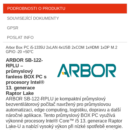
PODROBNOSTI O PRODUKTU
SOUVISEJÍCÍ DOKUMENTY
GPSR
POSLAT INFO
Arbor Box PC i5-1335U 2xLAN 4xUSB 2xCOM 1xHDMI 1xDP M.2
GPIO -20 +50°C
ARBOR SB-122-
RPLU –
průmyslový
fanless BOX PC s
procesory Intel®
13. generace
Raptor Lake
ARBOR SB-122-RPLU je kompaktní průmyslový
bezventilátorový počítač navržený pro průmyslovou
automatizaci, edge computing, logistiku, dopravu a další
náročné aplikace. Tento průmyslový BOX PC využívá
výkonné procesory Intel® Core™ i5 13. generace Raptor
Lake-U a nabízí vysoký výkon při nízké spotřebě energie.