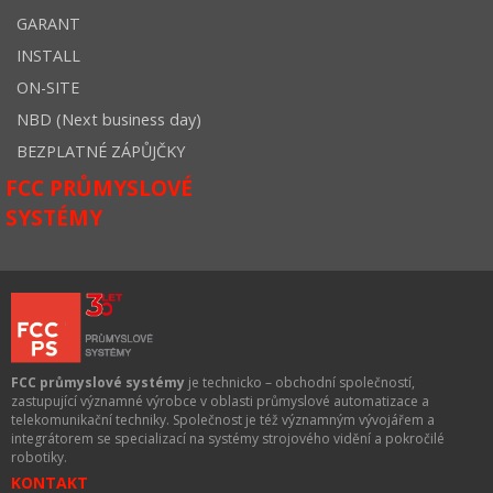
GARANT
INSTALL
ON-SITE
NBD (Next business day)
BEZPLATNÉ ZÁPŮJČKY
FCC PRŮMYSLOVÉ
SYSTÉMY
FCC průmyslové systémy
je technicko – obchodní společností,
zastupující významné výrobce v oblasti průmyslové automatizace a
telekomunikační techniky. Společnost je též významným vývojářem a
integrátorem se specializací na systémy strojového vidění a pokročilé
robotiky.
KONTAKT