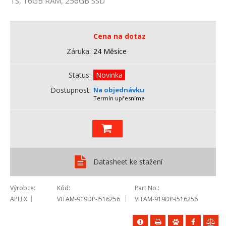
TS, 16GB RAM, 256GB SSD
Cena na dotaz
Záruka
24 Měsíce
Status
Novinka
Dostupnost
Na objednávku
Termín upřesníme
Datasheet ke stažení
Výrobce
Kód
Part No.
APLEX
VITAM-919DP-I516256
VITAM-919DP-I516256