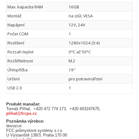
Max. kapacita RAM
16GB
Montáž
na stůl, VESA
Napájení
12V, 24V
Počet COM
1
Rozlišení
1280x1024 (5:4)
Rozsah teplot
0°C až 50°C
Rozšiřitelnost
M.2
Úhlopříčka
19"
Určení
pro potravinářství
USB 2.0
1
Produkt manažer:
Tomáš Plíhal, +420 472 774 173, +420 603247675,
plihal@fccps.cz
Poznámka výrobce:
dovozce:
FCC průmyslové systémy s.r.o.
U Výstaviště 138/3, Praha 170 00