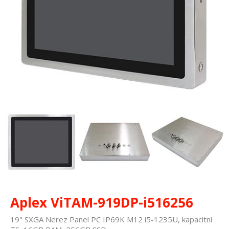
Aplex ViTAM-919DP-i516256
19" SXGA Nerez Panel PC IP69K M12 i5-1235U, kapacitní