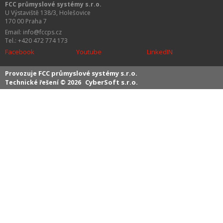
FCC průmyslové systémy s.r.o.
U Výstaviště 138/3, Holešovice
170 00 Praha 7
Email: info@fccps.cz
Tel.: +420 472 774 173
Facebook
Youtube
LinkedIN
FCC průmyslové systémy s.r.o.
Provozuje
CyberSoft s.r.o.
Technické řešení © 2026