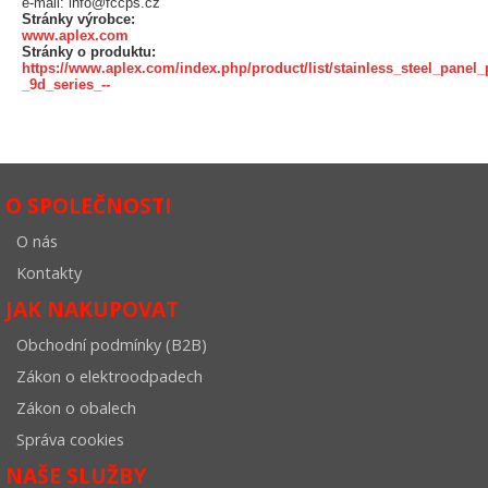
e-mail: info@fccps.cz
Stránky výrobce:
www.aplex.com
Stránky o produktu:
https://www.aplex.com/index.php/product/list/stainless_steel_panel_
_9d_series_--
O SPOLEČNOSTI
O nás
Kontakty
JAK NAKUPOVAT
Obchodní podmínky (B2B)
Zákon o elektroodpadech
Zákon o obalech
Správa cookies
NAŠE SLUŽBY