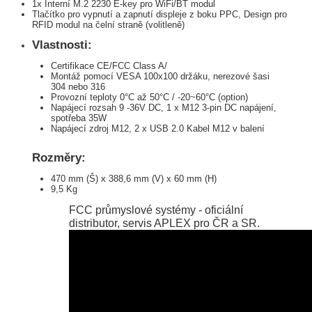
1x Interní M.2 2230 E-key pro WiFi/BT modul
Tlačítko pro vypnutí a zapnutí displeje z boku PPC, Design pro
RFID modul na čelní straně (volitleně)
Vlastnosti:
Certifikace CE/FCC Class A/
Montáž pomocí VESA 100x100 držáku, nerezové šasi
304 nebo 316
Provozní teploty 0°C až 50°C / -20~60°C (option)
Napájecí rozsah 9 -36V DC, 1 x M12 3-pin DC napájení,
spotřeba 35W
Napájecí zdroj M12, 2 x USB 2.0 Kabel M12 v balení
Rozměry:
470 mm (Š) x 388,6 mm (V) x 60 mm (H)
9,5 Kg
FCC průmyslové systémy - oficiální
distributor, servis APLEX pro ČR a SR.