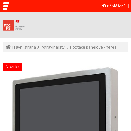
Přihlášení
Hlavní strana
Potravinářství
Počítače panelové - nerez
Novinka