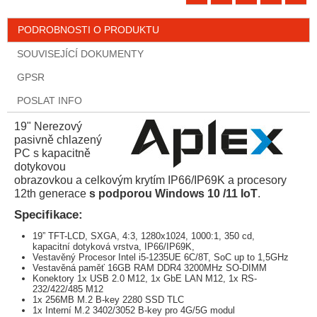
PODROBNOSTI O PRODUKTU
SOUVISEJÍCÍ DOKUMENTY
GPSR
POSLAT INFO
19" Nerezový
pasivně chlazený
PC s kapacitně
dotykovou
obrazovkou a celkovým krytím IP66/IP69K a procesory
12th generace
s podporou Windows 10 /11 IoT
.
Specifikace:
19” TFT-LCD, SXGA, 4:3, 1280x1024, 1000:1, 350 cd,
kapacitní dotyková vrstva, IP66/IP69K,
Vestavěný Procesor Intel i5-1235UE 6C/8T, SoC up to 1,5GHz
Vestavěná paměť 16GB RAM DDR4 3200MHz SO-DIMM
Konektory 1x USB 2.0 M12, 1x GbE LAN M12, 1x RS-
232/422/485 M12
1x 256MB M.2 B-key 2280 SSD TLC
1x Interní M.2 3402/3052 B-key pro 4G/5G modul