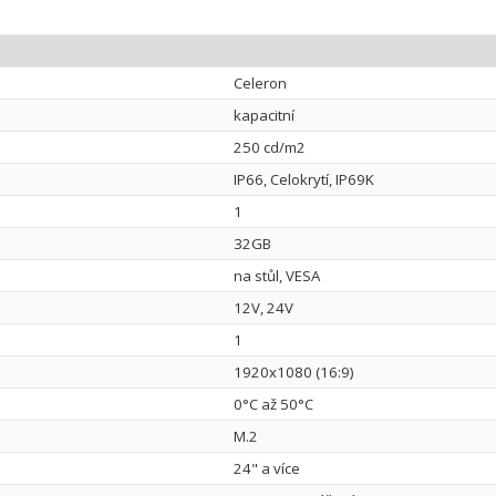
Celeron
kapacitní
250 cd/m2
IP66, Celokrytí, IP69K
1
32GB
na stůl, VESA
12V, 24V
1
1920x1080 (16:9)
0°C až 50°C
M.2
24" a více