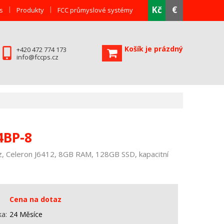
Kč
€
s
Produkty
FCC průmyslové systémy
Košík je prázdný
+420 472 774 173
info@fccps.cz
4BP-8
, Celeron J6412, 8GB RAM, 128GB SSD, kapacitní
Cena na dotaz
ka
24 Měsíce