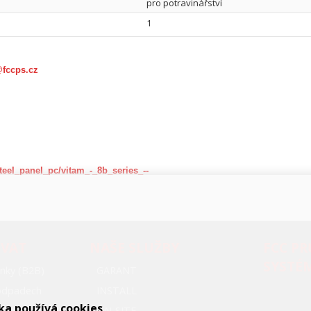
pro potravinářství
1
@fccps.cz
teel_panel_pc/vitam_-_8b_series_--
OVAT
NAŠE SLUŽBY
FCC P
SYSTÉ
nky (B2B)
GARANT
oodpadech
INSTALL
ka používá cookies
ON-SITE