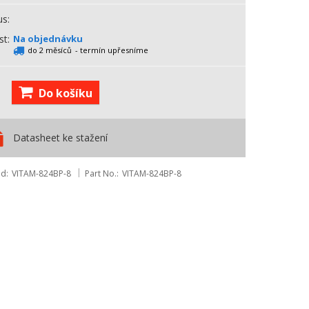
us
st
Na objednávku
do 2 měsíců
- termín upřesníme
Do košíku
Datasheet ke stažení
ód
VITAM-824BP-8
Part No.
VITAM-824BP-8