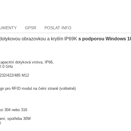
KUMENTY
GPSR
POSLAT INFO
 dotykovou obrazovkou a krytím IP69K
s podporou Windows 10
apacitní dotyková vrstva, IP66,
 2.0 GHz
-232/422/485 M12
gn pro RFID modul na čelní straně (volitelně)
si 304 nebo 316
ení, spotřeba 30W
í