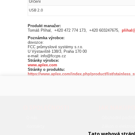
Určení
USB 2.0
Produkt manažer:
Tomáš Plíhal, +420 472 774 173, +420 603247675,
plihal
Poznámka výrobce:
dovozce:
FCC průmyslové systémy s.r.o.
U Výstaviště 138/3, Praha 170 00
e-mail: info@fccps.cz
Stránky výrobce:
www.aplex.com
Stránky o produktu:
https://www.aplex.com/index.php/product/list/stainless_s
O SPOLEČNOSTI
JAK NAKUP
O nás
Obchodní podmí
Kontakty
Zákon o elektr
Tato webová strán
Zákon o obalech