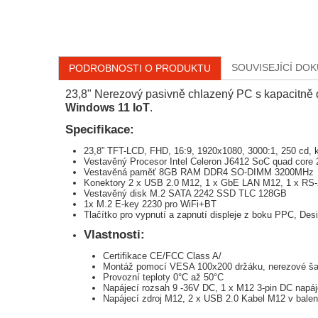
SOUVISEJÍCÍ DO
PODROBNOSTI O PRODUKTU
23,8" Nerezový pasivně chlazený PC s kapacitně
Windows 11 IoT
.
Specifikace:
23,8” TFT-LCD, FHD, 16:9, 1920x1080, 3000:1, 250 cd, k
Vestavěný Procesor Intel Celeron J6412 SoC quad core
Vestavěná paměť 8GB RAM DDR4 SO-DIMM 3200MHz
Konektory 2 x USB 2.0 M12, 1 x GbE LAN M12, 1 x RS
Vestavěný disk M.2 SATA 2242 SSD TLC 128GB
1x M.2 E-key 2230 pro WiFi+BT
Tlačítko pro vypnutí a zapnutí displeje z boku PPC, Desi
Vlastnosti:
Certifikace CE/FCC Class A/
Montáž pomocí VESA 100x200 držáku, nerezové ša
Provozní teploty 0°C až 50°C
Napájecí rozsah 9 -36V DC, 1 x M12 3-pin DC napáj
Napájecí zdroj M12, 2 x USB 2.0 Kabel M12 v balen