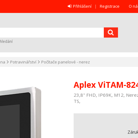
Přihlášení
Registrace
O ná
hledání
ana
Potravinářství
Počítače panelové - nerez
Aplex ViTAM-82
23,8" FHD, IP69K, M12, Nerez
TS,
Záru