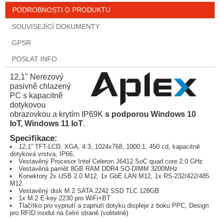
PODROBNOSTI O PRODUKTU
SOUVISEJÍCÍ DOKUMENTY
GPSR
POSLAT INFO
12,1" Nerezový
pasivně chlazený
PC s kapacitně
dotykovou
obrazovkou a krytím IP69K
s podporou Windows 10
IoT, Windows 11 IoT
.
Specifikace:
12,1” TFT-LCD, XGA, 4:3, 1024x768, 1000:1, 450 cd, kapacitně
dotyková vrstva, IP66,
Vestavěný Procesor Intel Celeron J6412 SoC quad core 2.0 GHz
Vestavěná paměť 8GB RAM DDR4 SO-DIMM 3200MHz
Konektory 2x USB 2.0 M12, 1x GbE LAN M12, 1x RS-232/422/485
M12
Vestavěný disk M.2 SATA 2242 SSD TLC 128GB
1x M.2 E-key 2230 pro WiFi+BT
Tlačítko pro vypnutí a zapnutí dotyku displeje z boku PPC, Design
pro RFID modul na čelní straně (volitelně)