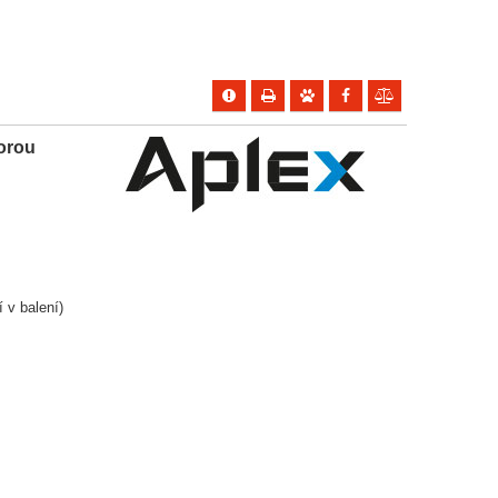
orou
 v balení)