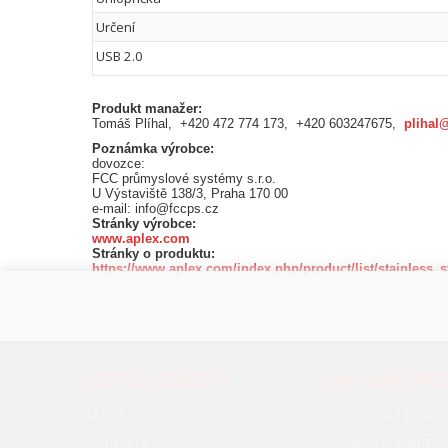
Určení
USB 2.0
Produkt manažer:
Tomáš Plíhal, +420 472 774 173, +420 603247675,
plihal
Poznámka výrobce:
dovozce:
FCC průmyslové systémy s.r.o.
U Výstaviště 138/3, Praha 170 00
e-mail: info@fccps.cz
Stránky výrobce:
www.aplex.com
Stránky o produktu:
https://www.aplex.com/index.php/product/list/stainless_s
O SPOLEČNOSTI
JAK NAKUP
O nás
Obchodní podmí
Kontakty
Zákon o elektr