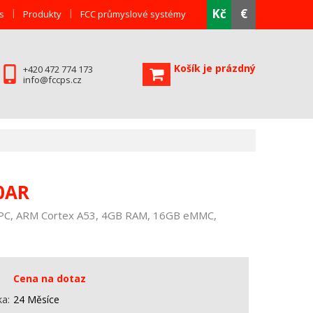
Kč
€
s
Produkty
FCC průmyslové systémy
Košík je prázdný
+420 472 774 173
info@fccps.cz
0AR
PC, ARM Cortex A53, 4GB RAM, 16GB eMMC,
Cena na dotaz
ka
24 Měsíce