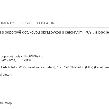
KUMENTY
GPSR
POSLAT INFO
l s odporově dotykovou obrazovkou s celokrytím IP69K
s podp
, odporový dotyk, IP66/IP69KK
(4x Cores, 1.6 GHz))
x LAN RJ-45 (M12) (kabel není v balení), 1 x RS232/422/485 (M12) (kabel není
M slotem
u, strop