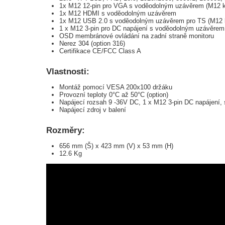
1x M12 12-pin pro VGA s voděodolným uzávěrem (M12 ka
1x M12 HDMI s voděodolným uzávěrem
1x M12 USB 2.0 s voděodolným uzávěrem pro TS (M12 k
1 x M12 3-pin pro DC napájení s voděodolným uzávěrem 
OSD membránové ovládání na zadní straně monitoru
Nerez 304 (option 316)
Certifikace CE/FCC Class A
Vlastnosti:
Montáž pomocí VESA 200x100 držáku
Provozní teploty 0°C až 50°C (option)
Napájecí rozsah 9 -36V DC, 1 x M12 3-pin DC napájení,
Napájecí zdroj v balení
Rozměry:
656 mm (Š) x 423 mm (V) x 53 mm (H)
12.6 Kg