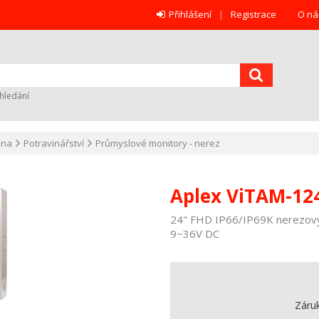
Přihlášení
Registrace
O ná
hledání
ana
Potravinářství
Průmyslové monitory - nerez
Aplex ViTAM-1
24" FHD IP66/IP69K nerezový
9~36V DC
Záru