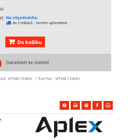
us
st
Na objednávku
do 2 měsíců
- termín upřesníme
Do košíku
Datasheet ke stažení
Kód
VITAM-124GH
Part No.
VITAM-124GH
y
.