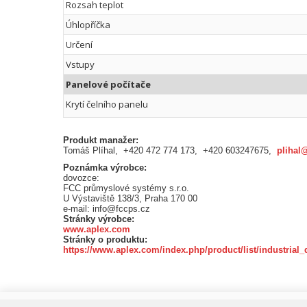
Rozsah teplot
Úhlopříčka
Určení
Vstupy
Panelové počítače
Krytí čelního panelu
Produkt manažer:
Tomáš Plíhal, +420 472 774 173, +420 603247675,
plihal
Poznámka výrobce:
dovozce:
FCC průmyslové systémy s.r.o.
U Výstaviště 138/3, Praha 170 00
e-mail: info@fccps.cz
Stránky výrobce:
www.aplex.com
Stránky o produktu:
https://www.aplex.com/index.php/product/list/industrial_