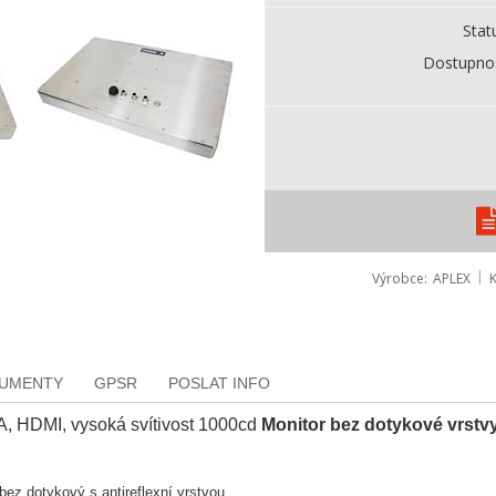
Stat
Dostupno
Výrobce
APLEX
KUMENTY
GPSR
POSLAT INFO
A, HDMI, vysoká svítivost 1000cd
Monitor bez dotykové vrstv
ez dotykový s antireflexní vrstvou