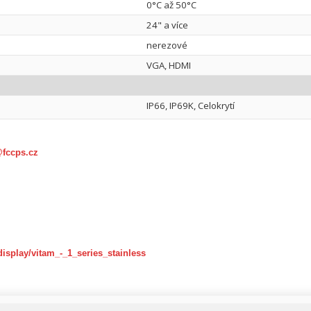
0°C až 50°C
24" a více
nerezové
VGA, HDMI
IP66, IP69K, Celokrytí
@fccps.cz
display/vitam_-_1_series_stainless