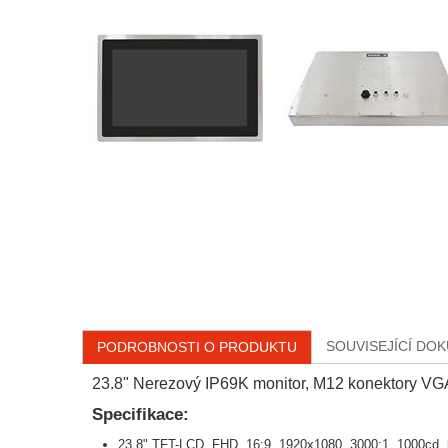
SOUVISEJÍCÍ DO
PODROBNOSTI O PRODUKTU
23.8" Nerezový IP69K monitor, M12 konektory VG
Specifikace:
23.8" TFT-LCD, FHD, 16:9, 1920x1080, 3000:1, 1000cd, b