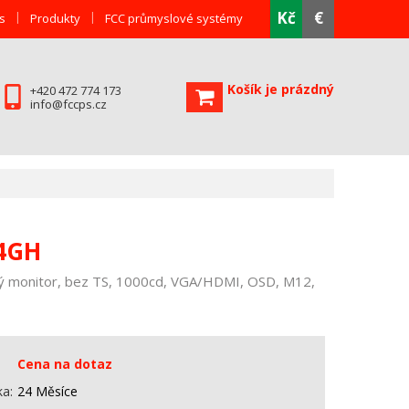
Kč
€
s
Produkty
FCC průmyslové systémy
Košík je prázdný
+420 472 774 173
info@fccps.cz
24GH
 monitor, bez TS, 1000cd, VGA/HDMI, OSD, M12,
Cena na dotaz
ka
24 Měsíce