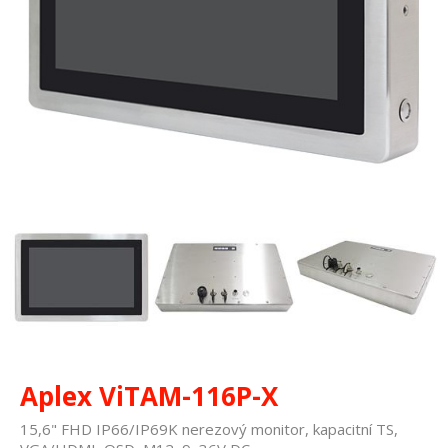
Aplex ViTAM-116P-X
15,6" FHD IP66/IP69K nerezový monitor, kapacitní TS,