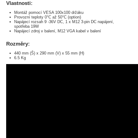
Vlastnosti:
Montáž pomocí VESA 100x100 držáku
Provozní teploty 0°C až 50°C (option)
Napájecí rozsah 9 -36V DC, 1 x M12 3-pin DC napájení,
spotřeba 19W
Napájecí zdroj v balení, M12 VGA kabel v balení
Rozměry:
440 mm (Š) x 290 mm (V) x 55 mm (H)
6.5 Kg