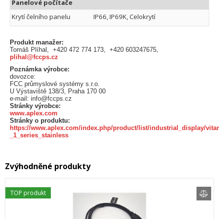
Panelové počítače
Krytí čelního panelu
IP66, IP69K, Celokrytí
Produkt manažer:
Tomáš Plíhal, +420 472 774 173, +420 603247675,
plihal@fccps.cz
Poznámka výrobce:
dovozce:
FCC průmyslové systémy s.r.o.
U Výstaviště 138/3, Praha 170 00
e-mail: info@fccps.cz
Stránky výrobce:
www.aplex.com
Stránky o produktu:
https://www.aplex.com/index.php/product/list/industrial_display/vita
_1_series_stainless
Zvýhodněné produkty
TOP produkt