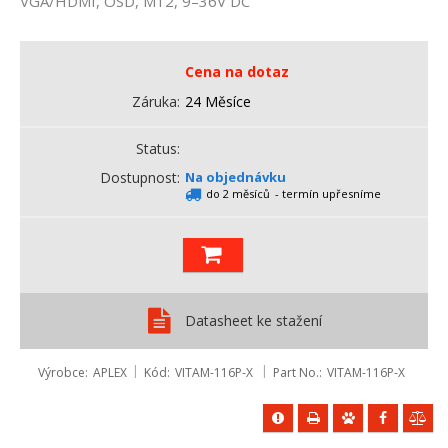
VGA/HDMI, OSD, M12, 9–36V DC
Cena na dotaz
Záruka
24 Měsíce
Status
Dostupnost
Na objednávku
do 2 měsíců
- termín upřesníme
Datasheet ke stažení
Výrobce
APLEX
Kód
VITAM-116P-X
Part No.
VITAM-116P-X