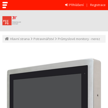
Přihlášení
Registrace
Hlavní strana
Potravinářství
Průmyslové monitory - nerez