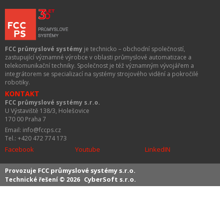
FCC průmyslové systémy
je technicko – obchodní společností,
zastupující významné výrobce v oblasti průmyslové automatizace a
telekomunikační techniky. Společnost je též významným vývojářem a
integrátorem se specializací na systémy strojového vidění a pokročilé
robotiky.
KONTAKT
FCC průmyslové systémy s.r.o.
U Výstaviště 138/3, Holešovice
170 00 Praha 7
Email: info@fccps.cz
Tel.: +420 472 774 173
Facebook
Youtube
LinkedIN
FCC průmyslové systémy s.r.o.
Provozuje
CyberSoft s.r.o.
Technické řešení © 2026