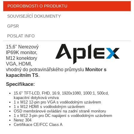
PODROBNOSTI O PRODUKTU
SOUVISEJÍCÍ DOKUMENTY
GPSR
POSLAT INFO
15,6" Nerezový
IP69K monitor,
M12 konektory
VGA, HDMI,
vhodný do potravinářského průmyslu
Monitor s
kapacitním TS
.
Specifikace:
15.6" TFT-LCD, FHD, 16:9, 1920x1080, 1000:1, 500cd,
kapacitní dotyková vrstva
1 x M12 12-pin pro VGA s voděodolným uzávěrem
1 x M12 HDMI s voděodolným uzávěrem
OSD membránové ovládání na zadní straně monitoru
1 x M12 3-pin pro DC napájení s voděodolným uzávěrem
Nerez 304
Certifikace CE/FCC Class A