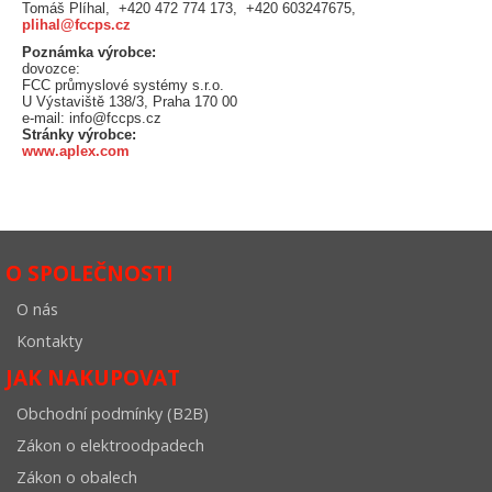
Tomáš Plíhal, +420 472 774 173, +420 603247675,
plihal@fccps.cz
Poznámka výrobce:
dovozce:
FCC průmyslové systémy s.r.o.
U Výstaviště 138/3, Praha 170 00
e-mail: info@fccps.cz
Stránky výrobce:
www.aplex.com
O SPOLEČNOSTI
O nás
Kontakty
JAK NAKUPOVAT
Obchodní podmínky (B2B)
Zákon o elektroodpadech
Zákon o obalech