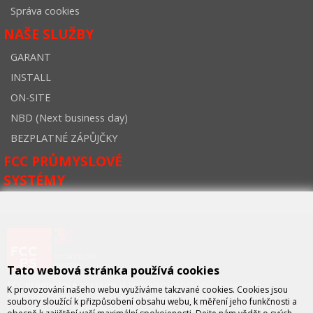
Správa cookies
NAŠE SLUŽBY
GARANT
INSTALL
ON-SITE
NBD (Next business day)
BEZPLATNÉ ZÁPŮJČKY
FCC PRŮMYSLOVÉ
SYSTÉMY
Tato webová stránka používá cookies
FCC průmyslové systémy
je technicko – obchodní společností,
K provozování našeho webu využíváme takzvané cookies. Cookies jsou
zastupující významné výrobce v oblasti průmyslové automatizace a
soubory sloužící k přizpůsobení obsahu webu, k měření jeho funkčnosti a
telekomunikační techniky. Společnost je též významným vývojářem a