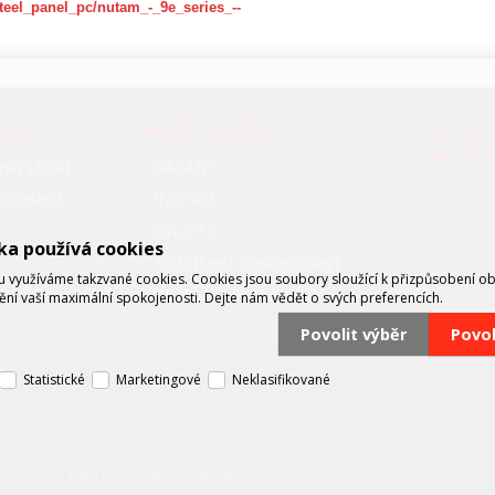
steel_panel_pc/nutam_-_9e_series_--
OVAT
NAŠE SLUŽBY
FCC P
SYSTÉ
nky (B2B)
GARANT
oodpadech
INSTALL
ON-SITE
ka používá cookies
NBD (Next business day)
využíváme takzvané cookies. Cookies jsou soubory sloužící k přizpůsobení o
BEZPLATNÉ ZÁPŮJČKY
tění vaší maximální spokojenosti. Dejte nám vědět o svých preferencích.
Povolit výběr
Povo
Statistické
Marketingové
Neklasifikované
zastupující významné výrobce v oblasti průmyslové
mným vývojářem a integrátorem se specializací na