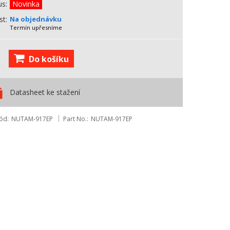
us
Novinka
st
Na objednávku
Termín upřesníme
Do košíku
Datasheet ke stažení
ód
NUTAM-917EP
Part No.
NUTAM-917EP