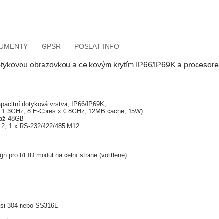
KUMENTY
GPSR
POSLAT INFO
tykovou obrazovkou a celkovým krytím IP66/IP69K a procesore
pacitní dotyková vrstva, IP66/IP69K,
s x 1.3GHz, 8 E-Cores x 0.8GHz, 12MB cache, 15W)
až 48GB
12, 1 x RS-232/422/485 M12
gn pro RFID modul na čelní straně (volitleně)
si 304 nebo SS316L