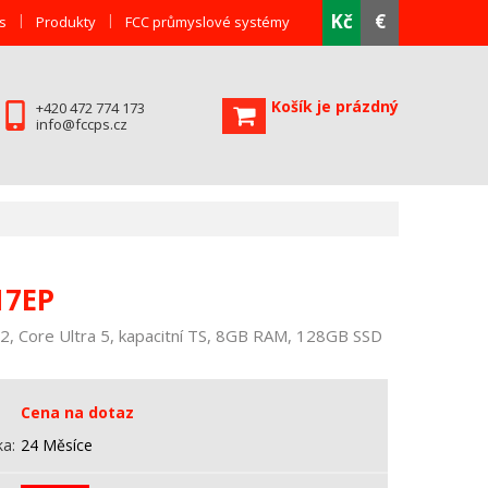
Kč
€
s
Produkty
FCC průmyslové systémy
Košík je prázdný
+420 472 774 173
info@fccps.cz
17EP
, Core Ultra 5, kapacitní TS, 8GB RAM, 128GB SSD
Cena na dotaz
ka
24 Měsíce