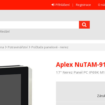
Přihlášení
Registrace
O ná
hledání
ana
Potravinářství
Počítače panelové - nerez
Aplex NuTAM-9
17" Nerez Panel PC IP69K M12
Záru