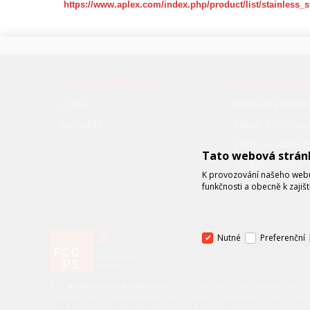
https://www.aplex.com/index.php/product/list/stainless_
O SPOLEČNOSTI
JAK NAKUP
O nás
Obchodní podmí
Kontakty
Zákon o elektr
Zákon o obalech
Tato webová strán
Správa cookies
K provozování našeho webu 
funkčnosti a obecně k zajiš
Nutné
Preferenční
FCC průmyslové systémy
je technicko – obchodní společností, 
automatizace a telekomunikační techniky. Společnost je též význa
systémy strojového vidění a pokročilé robotiky.