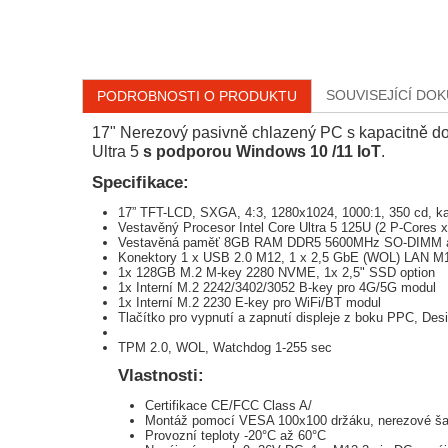
SOUVISEJÍCÍ DO
PODROBNOSTI O PRODUKTU
17" Nerezový pasivně chlazený PC s kapacitně do
Ultra 5
s podporou Windows 10 /11 IoT
.
Specifikace:
17” TFT-LCD, SXGA, 4:3, 1280x1024, 1000:1, 350 cd, ka
Vestavěný Procesor Intel Core Ultra 5 125U (2 P-Core
Vestavěná paměť 8GB RAM DDR5 5600MHz SO-DIMM 
Konektory 1 x USB 2.0 M12, 1 x 2,5 GbE (WOL) LAN M
1x 128GB M.2 M-key 2280 NVME, 1x 2,5" SSD option
1x Interní M.2 2242/3402/3052 B-key pro 4G/5G modul
1x Interní M.2 2230 E-key pro WiFi/BT modul
Tlačítko pro vypnutí a zapnutí displeje z boku PPC, Desi
TPM 2.0, WOL, Watchdog 1-255 sec
Vlastnosti:
Certifikace CE/FCC Class A/
Montáž pomocí VESA 100x100 držáku, nerezové ša
Provozní teploty -20°C až 60°C