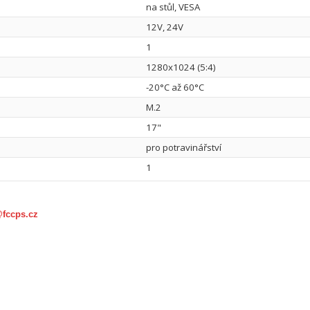
na stůl, VESA
12V, 24V
1
1280x1024 (5:4)
-20°C až 60°C
M.2
17"
pro potravinářství
1
@fccps.cz