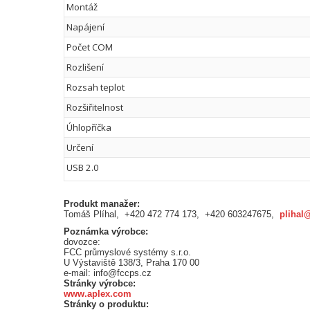
Montáž
Napájení
Počet COM
Rozlišení
Rozsah teplot
Rozšiřitelnost
Úhlopříčka
Určení
USB 2.0
Produkt manažer:
Tomáš Plíhal, +420 472 774 173, +420 603247675,
plihal
Poznámka výrobce:
dovozce:
FCC průmyslové systémy s.r.o.
U Výstaviště 138/3, Praha 170 00
e-mail: info@fccps.cz
Stránky výrobce:
www.aplex.com
Stránky o produktu: