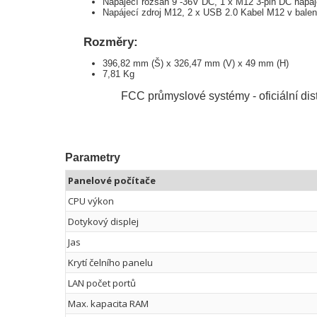
Napájecí rozsah 9 -36V DC, 1 x M12 3-pin DC napáj
Napájecí zdroj M12, 2 x USB 2.0 Kabel M12 v balen
Rozměry:
396,82 mm (Š) x 326,47 mm (V) x 49 mm (H)
7,81 Kg
FCC průmyslové systémy - oficiální dis
Parametry
Panelové počítače
CPU výkon
Dotykový displej
Jas
Krytí čelního panelu
LAN počet portů
Max. kapacita RAM