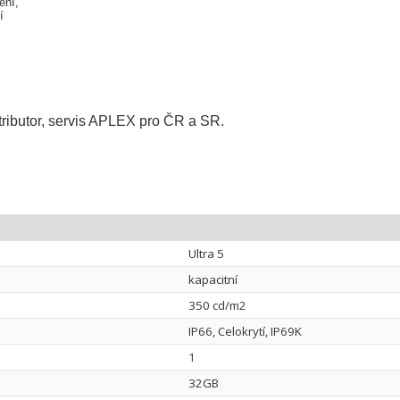
ení,
í
tributor, servis APLEX pro ČR a SR.
Ultra 5
kapacitní
350 cd/m2
IP66, Celokrytí, IP69K
1
32GB