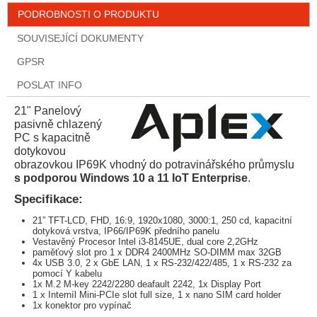
PODROBNOSTI O PRODUKTU
SOUVISEJÍCÍ DOKUMENTY
GPSR
POSLAT INFO
21" Panelový
pasivně chlazený
PC s kapacitně
dotykovou
obrazovkou IP69K vhodný do potravinářského průmyslu
s podporou Windows 10 a 11 IoT Enterprise
.
Specifikace:
21” TFT-LCD, FHD, 16:9, 1920x1080, 3000:1, 250 cd, kapacitní
dotyková vrstva, IP66/IP69K předního panelu
Vestavěný Procesor Intel i3-8145UE, dual core 2,2GHz
paměťový slot pro 1 x DDR4 2400MHz SO-DIMM max 32GB
4x USB 3.0, 2 x GbE LAN, 1 x RS-232/422/485, 1 x RS-232 za
pomocí Y kabelu
1x M.2 M-key 2242/2280 deafault 2242, 1x Display Port
1 x Interníl Mini-PCIe slot full size, 1 x nano SIM card holder
1x konektor pro vypínač