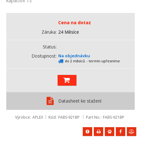
kapacitní TS
Cena na dotaz
Záruka
24 Měsíce
Status
Dostupnost
Na objednávku
do 2 měsíců
- termín upřesníme
Datasheet ke stažení
Výrobce
APLEX
Kód
FABS-921BP
Part No.
FABS-921BP