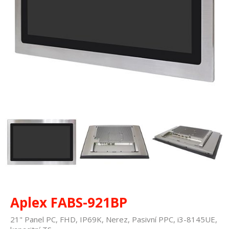
Aplex FABS-921BP
21" Panel PC, FHD, IP69K, Nerez, Pasivní PPC, i3-8145UE,