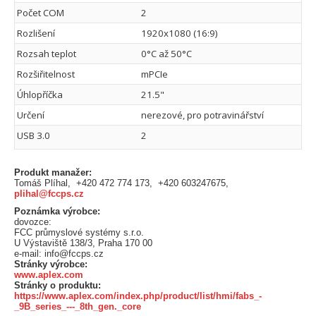
Počet COM
2
Rozlišení
1920x1080 (16:9)
Rozsah teplot
0°C až 50°C
Rozšiřitelnost
mPCIe
Úhlopříčka
21.5"
Určení
nerezové, pro potravinářství
USB 3.0
2
Produkt manažer:
Tomáš Plíhal, +420 472 774 173, +420 603247675,
plihal@fccps.cz
Poznámka výrobce:
dovozce:
FCC průmyslové systémy s.r.o.
U Výstaviště 138/3, Praha 170 00
e-mail: info@fccps.cz
Stránky výrobce:
www.aplex.com
Stránky o produktu:
https://www.aplex.com/index.php/product/list/hmi/fabs_-
_9B_series_---_8th_gen._core