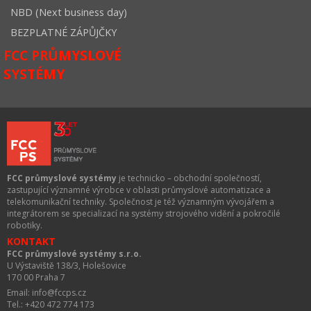
NBD (Next business day)
BEZPLATNÉ ZÁPŮJČKY
FCC PRŮMYSLOVÉ
SYSTÉMY
FCC průmyslové systémy
je technicko – obchodní společností,
zastupující významné výrobce v oblasti průmyslové automatizace a
telekomunikační techniky. Společnost je též významným vývojářem a
integrátorem se specializací na systémy strojového vidění a pokročilé
robotiky.
KONTAKT
FCC průmyslové systémy s.r.o.
U Výstaviště 138/3, Holešovice
170 00 Praha 7
Email: info@fccps.cz
Tel.: +420 472 774 173