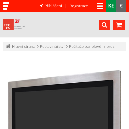
Kč
€
Přihlášení
Registrace
Hlavní strana
Potravinářství
Počítače panelové - nerez