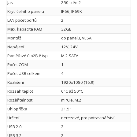
Jas
250 cd/m2
Krytí čelního panelu
IP66, IP69K
LAN počet portů
2
Max. kapacita RAM
32GB
Montáž
do panelu, VESA
Napájení
12V, 24V
Paměťové úložiště typ
M.2 SATA
Počet COM
1
Počet USB celkem
4
Rozlišení
1920x1080 (16:9)
Rozsah teplot
0°C až 50°C
Rozšiřitelnost
mPCIe, M.2
Úhlopříčka
21.5"
Určení
nerezové, pro potravinářství
USB 2.0
2
USB 3.2
2