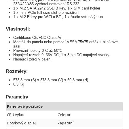
232/422/485 výchozí nastavení RS-232
1 x M.2 SATA 2242 SSD B key, 1 x SIM card holder
1 x mini-PCIe full size slot pro rozšíření
1 x M.2 E-key pro WiFi a BT , 1 x Audio vstup/výstup
Vlastnosti:
Certifikace CE/FCC Class A/
Montáž do panelu nebo pomocí VESA 75x75 držáku, hliníkové
šasi
Provozní teploty 0°C až 50°C
Napájecí rozsah 9 -36V DC, 1 x 3-pin DC napájecí svorky
Napájecí zdroj v balení
Rozměry:
573,8 mm (Š) x 378,8 mm (V) x 59,8 mm (H)
8,3 Kg
Parametry
Panelové počítače
CPU výkon
Celeron
Dotykový displej
kapacitní