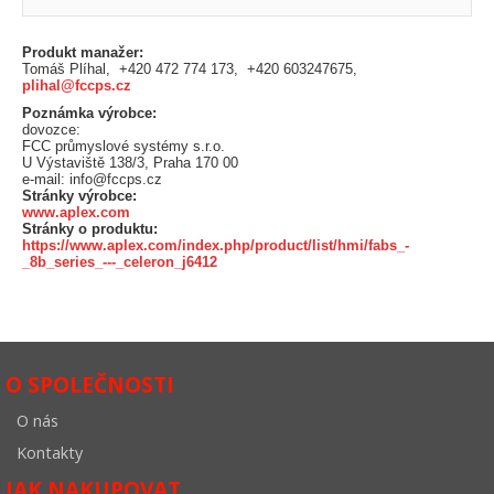
Produkt manažer:
Tomáš Plíhal, +420 472 774 173, +420 603247675,
plihal@fccps.cz
Poznámka výrobce:
dovozce:
FCC průmyslové systémy s.r.o.
U Výstaviště 138/3, Praha 170 00
e-mail: info@fccps.cz
Stránky výrobce:
www.aplex.com
Stránky o produktu:
https://www.aplex.com/index.php/product/list/hmi/fabs_-
_8b_series_---_celeron_j6412
O SPOLEČNOSTI
O nás
Kontakty
JAK NAKUPOVAT