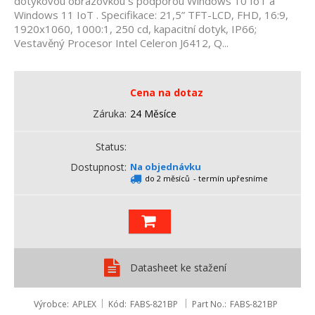
dotykovou obrazovkou s podporou Windows 10 IoT a
Windows 11 IoT . Specifikace: 21,5” TFT-LCD, FHD, 16:9,
1920x1060, 1000:1, 250 cd, kapacitní dotyk, IP66;
Vestavěný Procesor Intel Celeron J6412, Q...
Cena na dotaz
Záruka
24 Měsíce
Status
Dostupnost
Na objednávku
do 2 měsíců
- termín upřesníme
Datasheet ke stažení
Výrobce
APLEX
Kód
FABS-821BP
Part No.
FABS-821BP