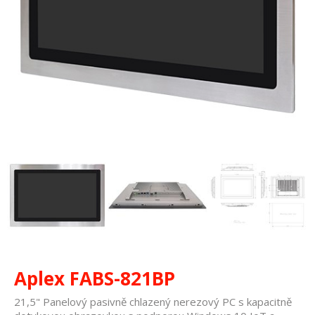
Aplex FABS-821BP
21,5" Panelový pasivně chlazený nerezový PC s kapacitně