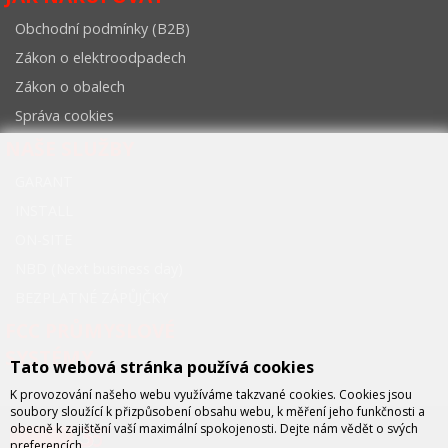
Obchodní podmínky (B2B)
Zákon o elektroodpadech
Zákon o obalech
Správa cookies
NAŠE SLUŽBY
GARANT
INSTALL
ON-SITE
NBD (Next business day)
BEZPLATNÉ ZÁPŮJČKY
FCC PRŮMYSLOVÉ
SYSTÉMY
Tato webová stránka používá cookies
K provozování našeho webu využíváme takzvané cookies. Cookies jsou
soubory sloužící k přizpůsobení obsahu webu, k měření jeho funkčnosti a
obecně k zajištění vaší maximální spokojenosti. Dejte nám vědět o svých
preferencích.