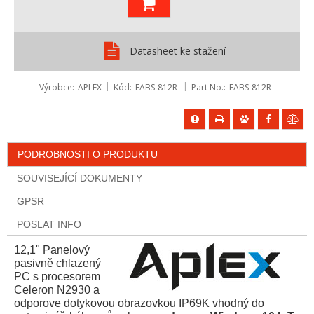
Datasheet ke stažení
Výrobce
APLEX
Kód
FABS-812R
Part No.
FABS-812R
PODROBNOSTI O PRODUKTU
SOUVISEJÍCÍ DOKUMENTY
GPSR
POSLAT INFO
12,1" Panelový
pasivně chlazený
PC s procesorem
Celeron N2930 a
odporove dotykovou obrazovkou IP69K vhodný do