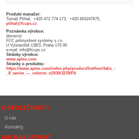
Produkt manažer:
Tomáš Plíhal, +420 472 774 173, +420 603247675,
plihal@fccps.cz
Poznámka výrobce:
dovozce:
FCC průmyslové systémy s.r.o.
U Výstaviště 138/3, Praha 170 00
e-mail: info@fccps.cz
Stránky výrobce:
www.aplex.com
Stránky o produktu:
https://www.aplex.com/index.php/product/list/hmi/fabs_-
_8_series_---_celeron_n2930/3239/FA
O SPOLEČNOSTI
O nás
Kontakty
JAK NAKUPOVAT