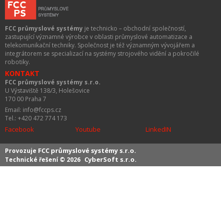
FCC průmyslové systémy
je technicko – obchodní společností,
zastupující významné výrobce v oblasti průmyslové automatizace a
telekomunikační techniky. Společnost je též významným vývojářem a
integrátorem se specializací na systémy strojového vidění a pokročilé
robotiky.
KONTAKT
FCC průmyslové systémy s.r.o.
U Výstaviště 138/3, Holešovice
170 00 Praha 7
Email: info@fccps.cz
Tel.: +420 472 774 173
Facebook
Youtube
LinkedIN
FCC průmyslové systémy s.r.o.
Provozuje
CyberSoft s.r.o.
Technické řešení © 2026