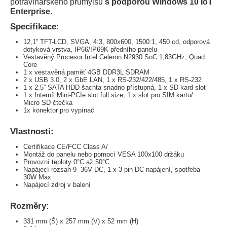
potravinářského průmylsu
s podporou Windows 10 IoT
Enterprise
.
Specifikace:
12,1” TFT-LCD, SVGA, 4:3, 800x600, 1500:1, 450 cd, odporová
dotyková vrstva, IP66/IP69K předního panelu
Vestavěný Procesor Intel Celeron N2930 SoC 1,83GHz, Quad
Core
1 x vestavěná paměť 4GB DDR3L SDRAM
2 x USB 3.0, 2 x GbE LAN, 1 x RS-232/422/485, 1 x RS-232
1 x 2.5” SATA HDD šachta snadno přístupná, 1 x SD kard slot
1 x Interníl Mini-PCIe slot full size, 1 x slot pro SIM kartu/
Micro SD čtečka
1x konektor pro vypínač
Vlastnosti:
Certifikace CE/FCC Class A/
Montáž do panelu nebo pomocí VESA 100x100 držáku
Provozní teploty 0°C až 50°C
Napájecí rozsah 9 -36V DC, 1 x 3-pin DC napájení, spotřeba
30W Max
Napájecí zdroj v balení
Rozměry:
331 mm (Š) x 257 mm (V) x 52 mm (H)