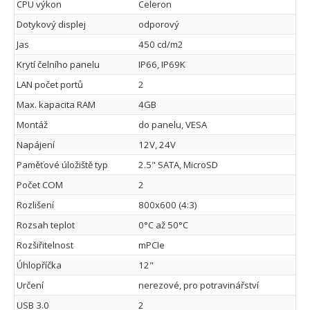
CPU výkon
Celeron
Dotykový displej
odporový
Jas
450 cd/m2
Krytí čelního panelu
IP66, IP69K
LAN počet portů
2
Max. kapacita RAM
4GB
Montáž
do panelu, VESA
Napájení
12V, 24V
Paměťové úložiště typ
2.5" SATA, MicroSD
Počet COM
2
Rozlišení
800x600 (4:3)
Rozsah teplot
0°C až 50°C
Rozšiřitelnost
mPCIe
Úhlopříčka
12"
Určení
nerezové, pro potravinářství
USB 3.0
2