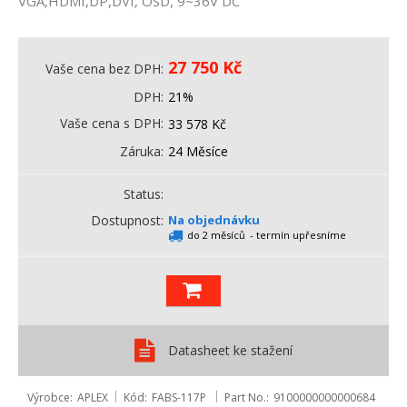
VGA,HDMI,DP,DVI, OSD, 9~36V DC
27 750
Kč
Vaše cena bez DPH
DPH
21%
Vaše cena s DPH
33 578
Kč
Záruka
24 Měsíce
Status
Dostupnost
Na objednávku
do 2 měsíců
- termín upřesníme
Datasheet ke stažení
Výrobce
APLEX
Kód
FABS-117P
Part No.
9100000000000684