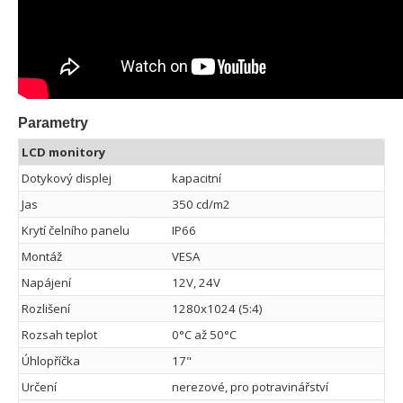
Parametry
LCD monitory
Dotykový displej
kapacitní
Jas
350 cd/m2
Krytí čelního panelu
IP66
Montáž
VESA
Napájení
12V, 24V
Rozlišení
1280x1024 (5:4)
Rozsah teplot
0°C až 50°C
Úhlopříčka
17"
Určení
nerezové, pro potravinářství