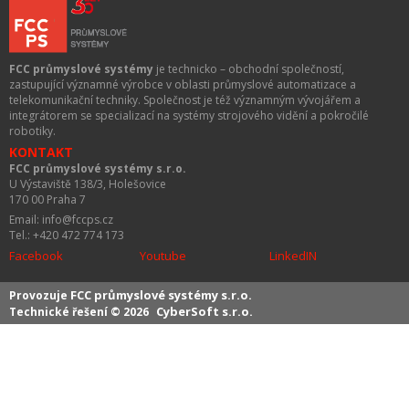
FCC průmyslové systémy
je technicko – obchodní společností,
zastupující významné výrobce v oblasti průmyslové automatizace a
telekomunikační techniky. Společnost je též významným vývojářem a
integrátorem se specializací na systémy strojového vidění a pokročilé
robotiky.
KONTAKT
FCC průmyslové systémy s.r.o.
U Výstaviště 138/3, Holešovice
170 00 Praha 7
Email: info@fccps.cz
Tel.: +420 472 774 173
Facebook
Youtube
LinkedIN
FCC průmyslové systémy s.r.o.
Provozuje
CyberSoft s.r.o.
Technické řešení © 2026