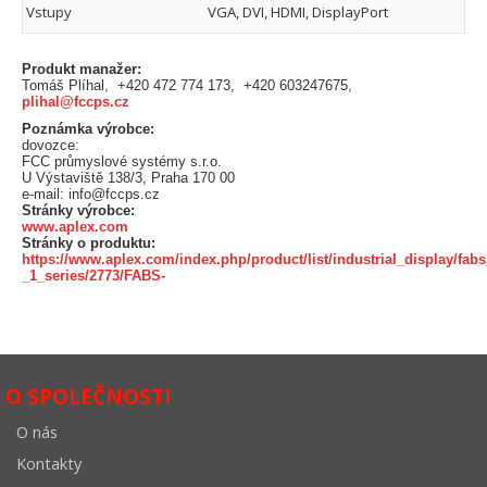
Vstupy
VGA, DVI, HDMI, DisplayPort
Produkt manažer:
Tomáš Plíhal, +420 472 774 173, +420 603247675,
plihal@fccps.cz
Poznámka výrobce:
dovozce:
FCC průmyslové systémy s.r.o.
U Výstaviště 138/3, Praha 170 00
e-mail: info@fccps.cz
Stránky výrobce:
www.aplex.com
Stránky o produktu:
https://www.aplex.com/index.php/product/list/industrial_display/fabs
_1_series/2773/FABS-
O SPOLEČNOSTI
O nás
Kontakty