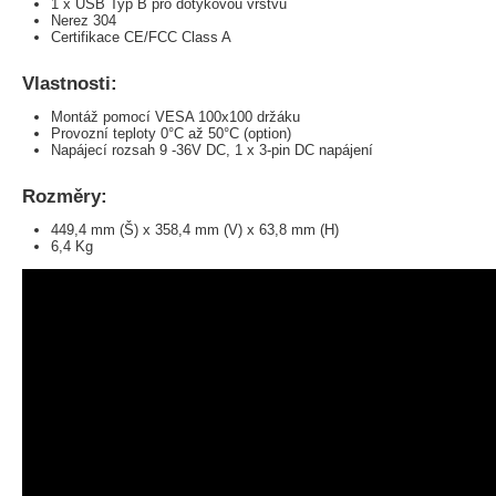
1 x USB Typ B pro dotykovou vrstvu
Nerez 304
Certifikace CE/FCC Class A
Vlastnosti:
Montáž pomocí VESA 100x100 držáku
Provozní teploty 0°C až 50°C (option)
Napájecí rozsah 9 -36V DC, 1 x 3-pin DC napájení
Rozměry:
449,4 mm (Š) x 358,4 mm (V) x 63,8 mm (H)
6,4 Kg