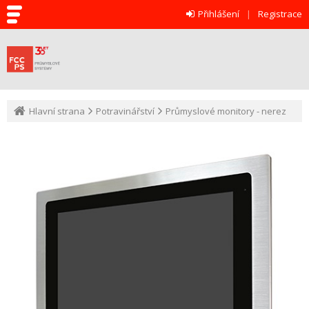
Přihlášení
Registrace
Hlavní strana
Potravinářství
Průmyslové monitory - nerez