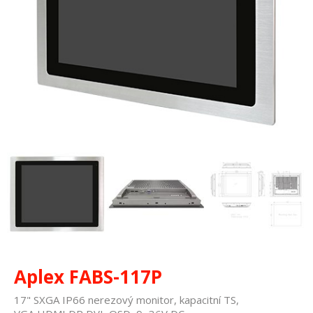
Aplex FABS-117P
17" SXGA IP66 nerezový monitor, kapacitní TS,