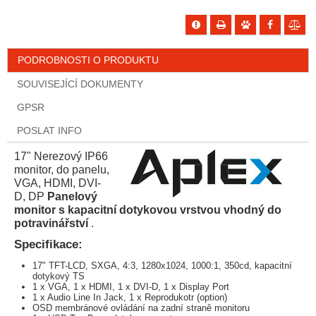
PODROBNOSTI O PRODUKTU
SOUVISEJÍCÍ DOKUMENTY
GPSR
POSLAT INFO
17" Nerezový IP66
monitor, do panelu,
VGA, HDMI, DVI-
D, DP
Panelový
monitor s kapacitní dotykovou vrstvou vhodný do
potravinářství
.
Specifikace:
17" TFT-LCD, SXGA, 4:3, 1280x1024, 1000:1, 350cd, kapacitní
dotykový TS
1 x VGA, 1 x HDMI, 1 x DVI-D, 1 x Display Port
1 x Audio Line In Jack, 1 x Reprodukotr (option)
OSD membránové ovládání na zadní straně monitoru