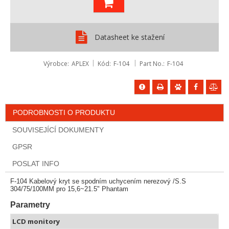
Datasheet ke stažení
Výrobce
APLEX
Kód
F-104
Part No.
F-104
PODROBNOSTI O PRODUKTU
SOUVISEJÍCÍ DOKUMENTY
GPSR
POSLAT INFO
F-104 Kabelový kryt se spodním uchycením nerezový /S.S
304/75/100MM pro 15,6~21.5" Phantam
Parametry
LCD monitory