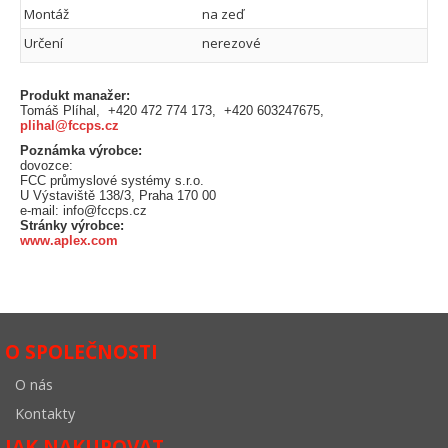
Montáž
na zeď
Určení
nerezové
Produkt manažer:
Tomáš Plíhal, +420 472 774 173, +420 603247675,
plihal@fccps.cz
Poznámka výrobce:
dovozce:
FCC průmyslové systémy s.r.o.
U Výstaviště 138/3, Praha 170 00
e-mail: info@fccps.cz
Stránky výrobce:
www.aplex.com
O SPOLEČNOSTI
O nás
Kontakty
JAK NAKUPOVAT