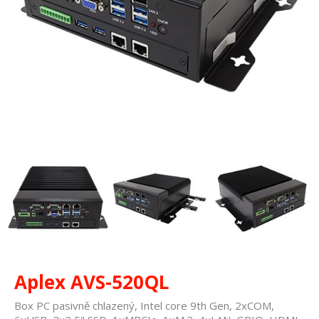
Aplex AVS-520QL
Box PC pasivně chlazený, Intel core 9th Gen, 2xCOM,