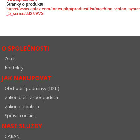
Stránky o produktu:
https://www.aplex.com/index.php/product/list/machine_vision_syste
_5_series/3327/AVS
O SPOLEČNOSTI
O nás
Kontakty
JAK NAKUPOVAT
Obchodní podmínky (B2B)
Zákon o elektroodpadech
Zákon o obalech
Správa cookies
NAŠE SLUŽBY
GARANT