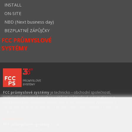
INSTALL
ON-SITE
NBD (Next business day)
BEZPLATNÉ ZÁPŮJČKY
FCC PRŮMYSLOVÉ
SYSTÉMY
FCC průmyslové systémy
je technicko – obchodní společností,
zastupující významné výrobce v oblasti průmyslové automatizace a
telekomunikační techniky. Společnost je též významným vývojářem a
integrátorem se specializací na systémy strojového vidění a pokročilé
robotiky.
KONTAKT
FCC průmyslové systémy s.r.o.
U Výstaviště 138/3, Holešovice