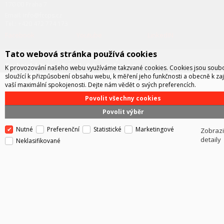
170 00 Praha 7
Email: info@fccps.cz
Tel.: +420 472 774 173
Facebook
Youtube
LinkedIN
Tato webová stránka používá cookies
FCC průmyslové systémy s.r.o.
Provozuje
CyberSoft s.r.o.
Technické řešení © 2026
K provozování našeho webu využíváme takzvané cookies. Cookies jsou soub
sloužící k přizpůsobení obsahu webu, k měření jeho funkčnosti a obecně k zaj
vaší maximální spokojenosti. Dejte nám vědět o svých preferencích.
Povolit všechny cookies
Povolit výběr
Nutné
Preferenční
Statistické
Marketingové
Zobrazi
detaily
Neklasifikované