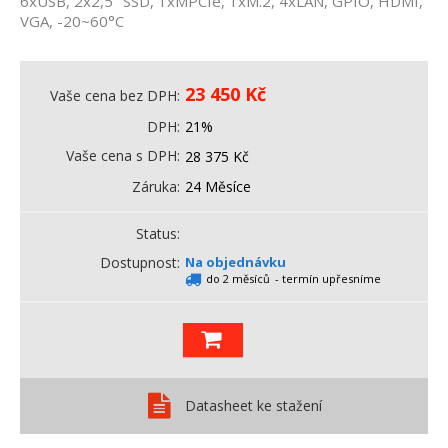
6xUSB, 2x2,5" SSD, 1xMPCIe, 1xM.2, 4xLAN, GPIO, HDMI,
VGA, -20~60°C
23 450
Kč
Vaše cena bez DPH
DPH
21%
Vaše cena s DPH
28 375
Kč
Záruka
24 Měsíce
Status
Dostupnost
Na objednávku
do 2 měsíců
- termín upřesníme
Datasheet ke stažení