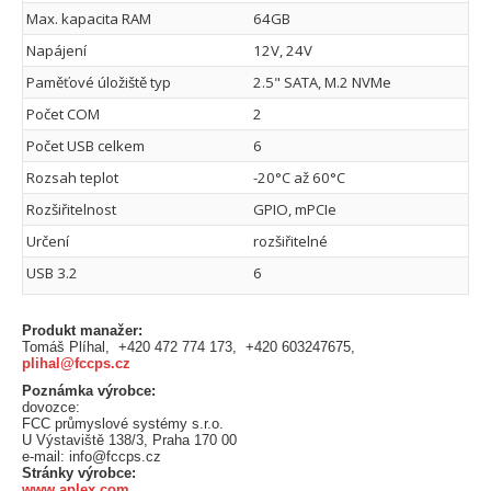
Max. kapacita RAM
64GB
Napájení
12V, 24V
Paměťové úložiště typ
2.5" SATA, M.2 NVMe
Počet COM
2
Počet USB celkem
6
Rozsah teplot
-20°C až 60°C
Rozšiřitelnost
GPIO, mPCIe
Určení
rozšiřitelné
USB 3.2
6
Produkt manažer:
Tomáš Plíhal, +420 472 774 173, +420 603247675,
plihal@fccps.cz
Poznámka výrobce:
dovozce:
FCC průmyslové systémy s.r.o.
U Výstaviště 138/3, Praha 170 00
e-mail: info@fccps.cz
Stránky výrobce:
www.aplex.com