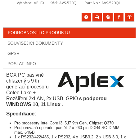
Výrobce
APLEX
Kód
AVS-520QL
Part No.
AVS-520QL
PODROBNOSTI O PRODUKTU
SOUVISEJÍCÍ DOKUMENTY
GPSR
POSLAT INFO
BOX PC pasivně
chlazený s 9 th
generací procesoru
Cofee Lake +
Rozšíření 2xLAN, 2x USB, GPIO
s podporou
WINDOWS 10, 11 Linux
.
Specifikace:
Pro procesory Intel Core i3,i5,i7 9th Gen, Chipset Q370
Podporovaná operační paměť 2 x 260 pin DDR4 SO-DIMM
max. 64GB
1 x RS232/422/485, 1 x RS232, 4 x USB3.2, 2 x USB 3.0, 1 x