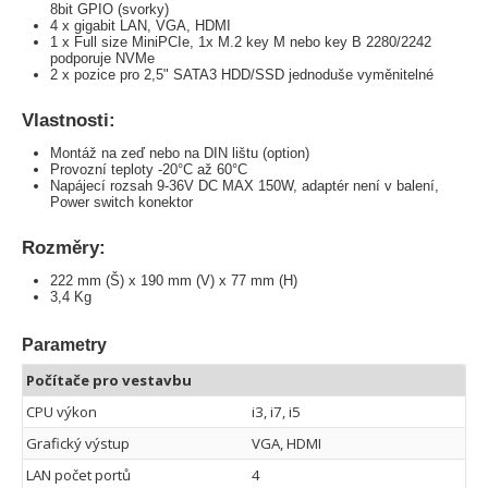
8bit GPIO (svorky)
4 x gigabit LAN, VGA, HDMI
1 x Full size MiniPCIe, 1x M.2 key M nebo key B 2280/2242
podporuje NVMe
2 x pozice pro 2,5" SATA3 HDD/SSD jednoduše vyměnitelné
Vlastnosti:
Montáž na zeď nebo na DIN lištu (option)
Provozní teploty -20°C až 60°C
Napájecí rozsah 9-36V DC MAX 150W, adaptér není v balení,
Power switch konektor
Rozměry:
222 mm (Š) x 190 mm (V) x 77 mm (H)
3,4 Kg
Parametry
Počítače pro vestavbu
CPU výkon
i3, i7, i5
Grafický výstup
VGA, HDMI
LAN počet portů
4