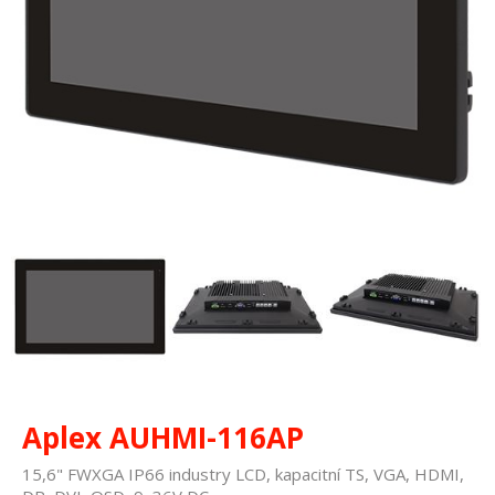
Aplex AUHMI-116AP
15,6" FWXGA IP66 industry LCD, kapacitní TS, VGA, HDMI,