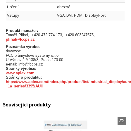
Určení
obecné
Vstupy
VGA, DVI, HDMI, DisplayPort
Produkt manažer:
Tomáš Plíhal, +420 472 774 173, +420 603247675,
plihal@fccps.cz
Poznámka výrobce:
dovozce:
FCC průmyslové systémy s.r.o.
U Výstaviště 138/3, Praha 170 00
e-mail: info@fccps.cz
Stránky výrobce:
www.aplex.com
Stránky o produktu:
https://www.aplex.com/index.php/product/list/industrial_display/auh
_1a_series/3395/AUH
Související produkty