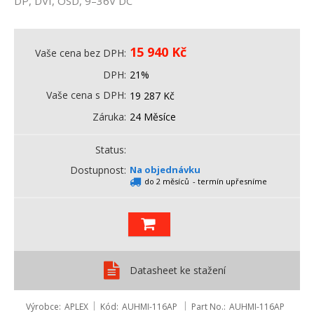
DP, DVI, OSD, 9–36V DC
15 940
Kč
Vaše cena bez DPH
DPH
21%
Vaše cena s DPH
19 287
Kč
Záruka
24 Měsíce
Status
Dostupnost
Na objednávku
do 2 měsíců
- termín upřesníme
Datasheet ke stažení
Výrobce
APLEX
Kód
AUHMI-116AP
Part No.
AUHMI-116AP