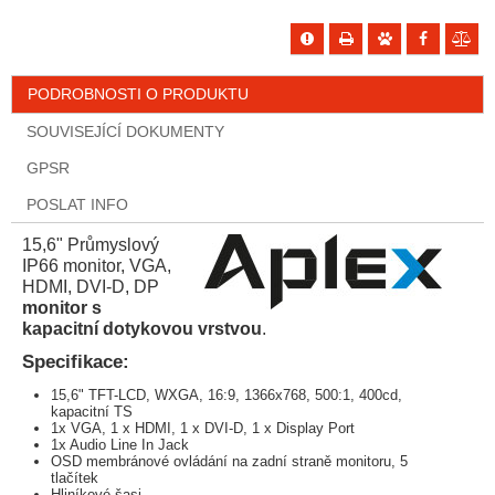
PODROBNOSTI O PRODUKTU
SOUVISEJÍCÍ DOKUMENTY
GPSR
POSLAT INFO
15,6" Průmyslový
IP66 monitor, VGA,
HDMI, DVI-D, DP
monitor s
kapacitní dotykovou vrstvou
.
Specifikace:
15,6" TFT-LCD, WXGA, 16:9, 1366x768, 500:1, 400cd,
kapacitní TS
1x VGA, 1 x HDMI, 1 x DVI-D, 1 x Display Port
1x Audio Line In Jack
OSD membránové ovládání na zadní straně monitoru, 5
tlačítek
Hliníkové šasi