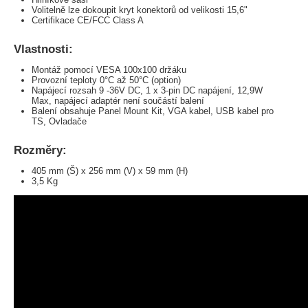
Volitelně lze dokoupit kryt konektorů od velikosti 15,6"
Certifikace CE/FCC Class A
Vlastnosti:
Montáž pomocí VESA 100x100 držáku
Provozní teploty 0°C až 50°C (option)
Napájecí rozsah 9 -36V DC, 1 x 3-pin DC napájení, 12,9W
Max, napájecí adaptér není součástí balení
Balení obsahuje Panel Mount Kit, VGA kabel, USB kabel pro
TS, Ovladače
Rozměry:
405 mm (Š) x 256 mm (V) x 59 mm (H)
3,5 Kg