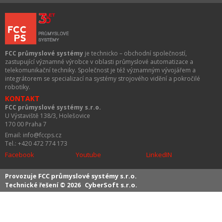
FCC průmyslové systémy
je technicko – obchodní společností,
zastupující významné výrobce v oblasti průmyslové automatizace a
telekomunikační techniky. Společnost je též významným vývojářem a
integrátorem se specializací na systémy strojového vidění a pokročilé
robotiky.
KONTAKT
FCC průmyslové systémy s.r.o.
U Výstaviště 138/3, Holešovice
170 00 Praha 7
Email: info@fccps.cz
Tel.: +420 472 774 173
Facebook
Youtube
LinkedIN
FCC průmyslové systémy s.r.o.
Provozuje
CyberSoft s.r.o.
Technické řešení © 2026