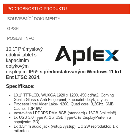
PODROBNOSTI O PRODUKTU
SOUVISEJÍCÍ DOKUMENTY
GPSR
POSLAT INFO
10.1" Průmyslový
odolný tablet s
kapacitním
dotykovým
displejem, IP65
s předinstalovanými Windows 11 IoT
Ent LTSC 2024
.
Specifikace:
10.1” TFT-LCD, WUXGA 1920 x 1200, 450 cd/m2, Corning
Gorilla Glass s Anti-Fingerprint, kapacitní dotyk, stylus
Procesor Intel Alder Lake- N200, Quad core, 3,2Ghz, 6MB
Cache, TDP 6W
Vestavěná LPDDR5 RAM 8GB (standard) / 16GB (volitelně)
1x USB 3.0 Type A, 1 x USB Type-C (s DisplayPortem a
napájením PD)
1x 3,5mm audio jack (vstup/výstup), 1 x 2W reproduktor, 1 x
mikrofon