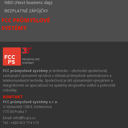
NBD (Next business day)
BEZPLATNÉ ZÁPŮJČKY
FCC PRŮMYSLOVÉ
SYSTÉMY
FCC průmyslové systémy
je technicko – obchodní společností,
zastupující významné výrobce v oblasti průmyslové automatizace a
telekomunikační techniky. Společnost je též významným vývojářem a
integrátorem se specializací na systémy strojového vidění a pokročilé
robotiky.
KONTAKT
FCC průmyslové systémy s.r.o.
U Výstaviště 138/3, Holešovice
170 00 Praha 7
Email: info@fccps.cz
Tel.: +420 472 774 173