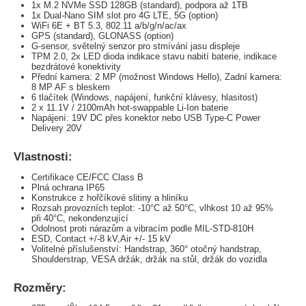
1x M.2 NVMe SSD 128GB (standard), podpora až 1TB
1x Dual-Nano SIM slot pro 4G LTE, 5G (option)
WiFi 6E + BT 5.3, 802.11 a/b/g/n/ac/ax
GPS (standard), GLONASS (option)
G-sensor, světelný senzor pro stmívání jasu displeje
TPM 2.0, 2x LED dioda indikace stavu nabití baterie, indikace
bezdrátové konektivity
Přední kamera: 2 MP (možnost Windows Hello), Zadní kamera:
8 MP AF s bleskem
6 tlačítek (Windows, napájení, funkční klávesy, hlasitost)
2 x 11.1V / 2100mAh hot-swappable Li-Ion baterie
Napájení: 19V DC přes konektor nebo USB Type-C Power
Delivery 20V
Vlastnosti:
Certifikace CE/FCC Class B
Plná ochrana IP65
Konstrukce z hořčíkové slitiny a hliníku
Rozsah provozních teplot: -10°C až 50°C, vlhkost 10 až 95%
při 40°C, nekondenzující
Odolnost proti nárazům a vibracím podle MIL-STD-810H
ESD, Contact +/-8 kV,Air +/- 15 kV
Volitelné příslušenství: Handstrap, 360° otočný handstrap,
Shoulderstrap, VESA držák, držák na stůl, držák do vozidla
Rozměry: