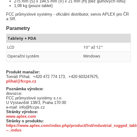
275 mm (Š) x 194,5 mm (V) x 21 mm (H) (bez gumových rohů)
1,08 kg (pouze tablet)
FCC průmyslové systémy - oficiální distributor, servis APLEX pro ČR
a SR.
Parametry
Tablety + PDA
LCD
10" až 12"
Operační systém
Windows
Produkt manažer:
Tomáš Plíhal, +420 472 774 173, +420 603247675,
plihal@fccps.cz
Poznámka výrobce:
dovozce:
FCC průmyslové systémy s.r.o.
U Výstaviště 138/3, Praha 170 00
e-mail: info@fccps.cz
Stránky výrobce:
www.aplex.com
Stránky o produktu:
https://www.aplex.com/index.php/product/list/industrial_rugged_table
--_indus