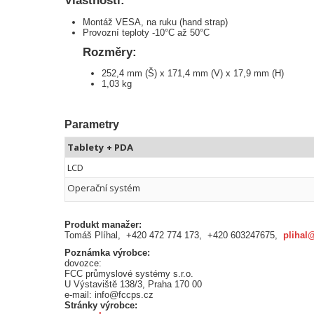
Vlastnosti:
Montáž VESA, na ruku (hand strap)
Provozní teploty -10°C až 50°C
Rozměry:
252,4 mm (Š) x 171,4 mm (V) x 17,9 mm (H)
1,03 kg
Parametry
Tablety + PDA
LCD
Operační systém
Produkt manažer:
Tomáš Plíhal, +420 472 774 173, +420 603247675,
plihal
Poznámka výrobce:
dovozce:
FCC průmyslové systémy s.r.o.
U Výstaviště 138/3, Praha 170 00
e-mail: info@fccps.cz
Stránky výrobce: