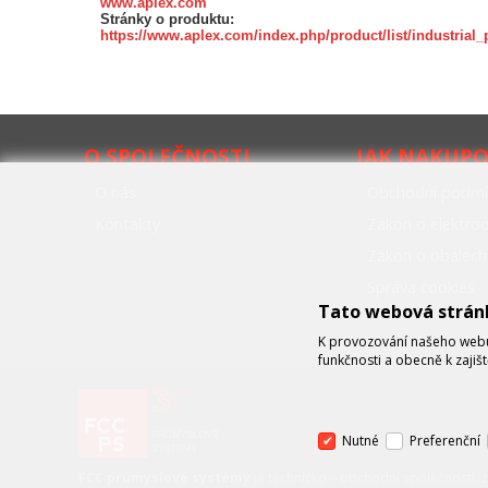
www.aplex.com
Stránky o produktu:
https://www.aplex.com/index.php/product/list/industrial_p
O SPOLEČNOSTI
JAK NAKUP
O nás
Obchodní podmí
Kontakty
Zákon o elektr
Zákon o obalech
Správa cookies
Tato webová strán
K provozování našeho webu 
funkčnosti a obecně k zajiš
Nutné
Preferenční
FCC průmyslové systémy
je technicko – obchodní společností, 