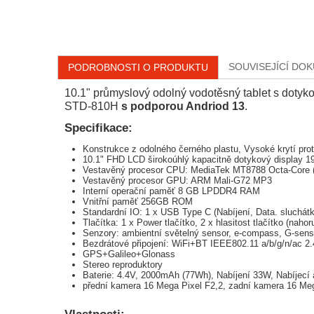
SOUVISEJÍCÍ DO
PODROBNOSTI O PRODUKTU
10.1" průmyslový odolný vodotěsný tablet s doty
STD-810H
s podporou Andriod 13
.
Specifikace:
Konstrukce z odolného černého plastu, Vysoké krytí pr
10.1" FHD LCD širokoúhlý kapacitně dotykový display 1
Vestavěný procesor CPU: MediaTek MT8788 Octa-Core (4
Vestavěný procesor GPU: ARM Mali-G72 MP3
Interní operační paměť 8 GB LPDDR4 RAM
Vnitřní paměť 256GB ROM
Standardní IO: 1 x USB Type C (Nabíjení, Data. sluchát
Tlačítka: 1 x Power tlačítko, 2 x hlasitost tlačítko (naho
Senzory: ambientní světelný sensor, e-compass, G-sen
Bezdrátové připojení: WiFi+BT IEEE802.11 a/b/g/n/ac 2
GPS+Galileo+Glonass
Stereo reproduktory
Baterie: 4.4V, 2000mAh (77Wh), Nabíjení 33W, Nabíjecí 
přední kamera 16 Mega Pixel F2,2, zadní kamera 16 Me