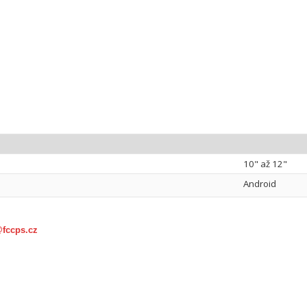
10" až 12"
Android
@fccps.cz