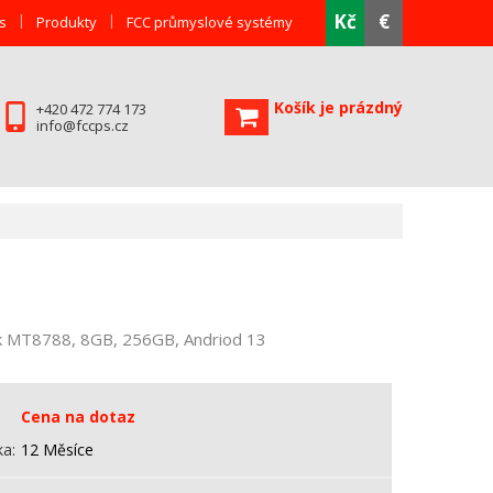
Kč
€
s
Produkty
FCC průmyslové systémy
Košík je prázdný
+420 472 774 173
info@fccps.cz
ek MT8788, 8GB, 256GB, Andriod 13
Cena na dotaz
ka
12 Měsíce