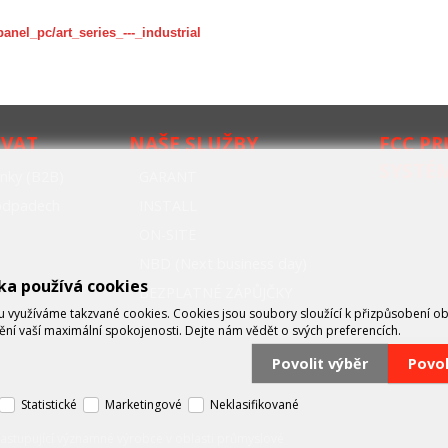
anel_pc/art_series_---_industrial
OVAT
NAŠE SLUŽBY
FCC P
SYSTÉ
nky (B2B)
GARANT
oodpadech
INSTALL
ON-SITE
NBD (Next business day)
ka používá cookies
BEZPLATNÉ ZÁPŮJČKY
využíváme takzvané cookies. Cookies jsou soubory sloužící k přizpůsobení o
tění vaší maximální spokojenosti. Dejte nám vědět o svých preferencích.
Povolit výběr
Povo
Statistické
Marketingové
Neklasifikované
zastupující významné výrobce v oblasti průmyslové