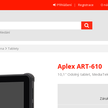
Přihlášení
Registrace
O ná
hledání
ana
Tablety
Aplex ART-610
10,1" Odolný tablet, MediaT
Záru