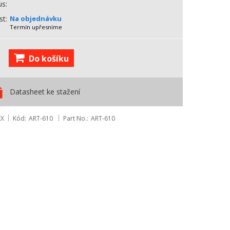
us
st
Na objednávku
Termín upřesníme
Do košíku
Datasheet ke stažení
EX
Kód
ART-610
Part No.
ART-610