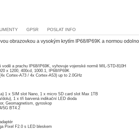
KUMENTY
GPSR
POSLAT INFO
kovou obrazovkou a vysokým krytím IP68/IP69K a normou odolnos
oti vodě a prachu IP68/IP69K, vyhovuje vojenské normě MIL-STD-810H
920 x 1200, 400cd, 1000.1, IP68/IP69K
x Cortex-A73 / 4x Cortex-A53) up to 2.0GHz
ka) 1 x SIM slot Nano, 1 x micro SD card slot Max 1TB
ru/dolu), 1 x tří barvená indikační LED dioda
sor, Geomagnetism, gyroskop
.4/5G BT4.2
adaptér
ga Pixel F2.0 s LED bleskem