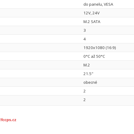
do panelu, VESA
12V, 24V
M.2 SATA
3
4
1920x1080 (16:9)
0°C až 50°C
M.2
21.5"
obecné
2
2
@fccps.cz