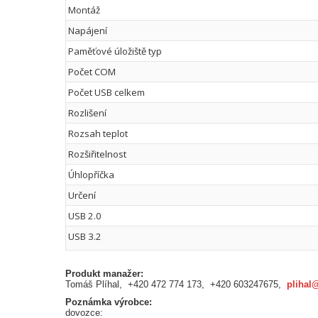
Montáž
Napájení
Paměťové úložiště typ
Počet COM
Počet USB celkem
Rozlišení
Rozsah teplot
Rozšiřitelnost
Úhlopříčka
Určení
USB 2.0
USB 3.2
Produkt manažer:
Tomáš Plíhal, +420 472 774 173, +420 603247675,
plihal
Poznámka výrobce:
dovozce: