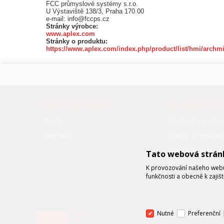
FCC průmyslové systémy s.r.o.
U Výstaviště 138/3, Praha 170 00
e-mail: info@fccps.cz
Stránky výrobce:
www.aplex.com
Stránky o produktu:
https://www.aplex.com/index.php/product/list/hmi/archm
O SPOLEČNOSTI
JAK NAKUP
O nás
Obchodní podmí
Kontakty
Zákon o elektr
Zákon o obalech
Tato webová strán
Správa cookies
K provozování našeho webu 
funkčnosti a obecně k zajiš
Nutné
Preferenční