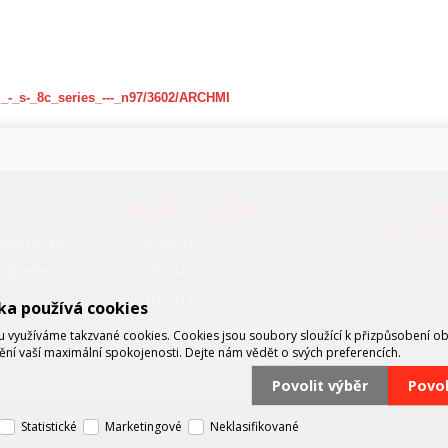
i_-_s-_8c_series_---_n97/3602/ARCHMI
OVAT
NAŠE SLUŽBY
FCC P
SYSTÉ
nky (B2B)
GARANT
oodpadech
INSTALL
ON-SITE
ka používá cookies
NBD (Next business day)
využíváme takzvané cookies. Cookies jsou soubory sloužící k přizpůsobení o
tění vaší maximální spokojenosti. Dejte nám vědět o svých preferencích.
BEZPLATNÉ ZÁPŮJČKY
Povolit výběr
Povo
Statistické
Marketingové
Neklasifikované