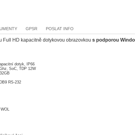
KUMENTY
GPSR
POSLAT INFO
ou Full HD kapacitně dotykovou obrazovkou
s podporou Windo
pacitní dotyk, IP66
5 Ghz, SoC, TDP 12W
 32GB
 DB9 RS-232
e WOL