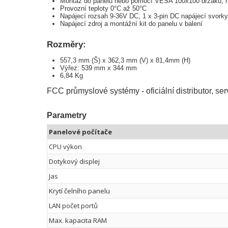
Montáž do panelu nebo pomocí VESA 100x100 držáku, hl
Provozní teploty 0°C až 50°C
Napájecí rozsah 9-36V DC, 1 x 3-pin DC napájecí svork
Napájecí zdroj a montážní kit do panelu v balení
Rozměry:
557,3 mm (Š) x 362,3 mm (V) x 81,4mm (H)
Výřez: 539 mm x 344 mm
6,84 Kg
FCC průmyslové systémy - oficiální distributor, s
Parametry
Panelové počítače
CPU výkon
Dotykový displej
Jas
Krytí čelního panelu
LAN počet portů
Max. kapacita RAM