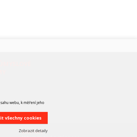
RŮMYSLOVÉ
MY
bsahu webu, k měření jeho
lit všechny cookies
Zobrazit detaily
KONTAKT