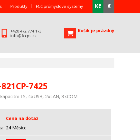
Kč
€
s
Produkty
FCC průmyslové systémy
Košík je prázdný
+420 472 774 173
info@fccps.cz
-821CP-7425
 kapacitní TS, 4xUSB, 2xLAN, 3xCOM
Cena na dotaz
ka
24 Měsíce