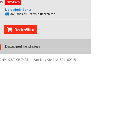
us
Novinka
st
Na objednávku
do 2 měsíců
- termín upřesníme
Do košíku
Datasheet ke stažení
CHMI-S-821CP-7425
Part No.
9042421501100015