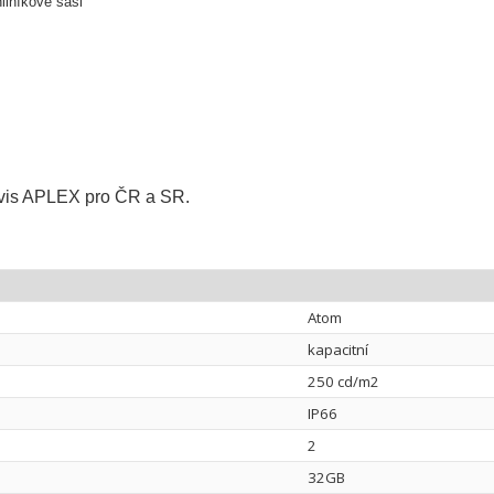
iníkové šasi
y
ervis APLEX pro ČR a SR.
Atom
kapacitní
250 cd/m2
IP66
2
32GB