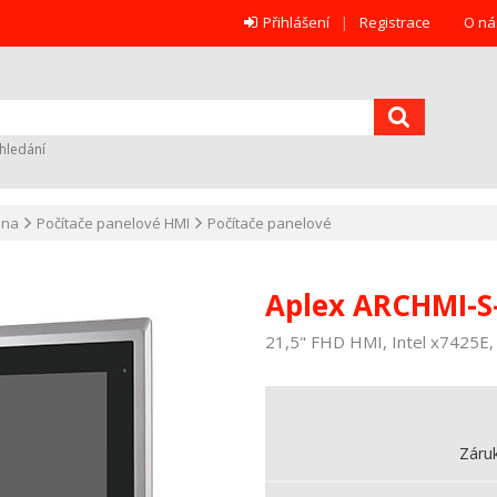
Přihlášení
Registrace
O ná
hledání
ana
Počítače panelové HMI
Počítače panelové
Aplex ARCHMI-S
21,5" FHD HMI, Intel x7425E,
Záru