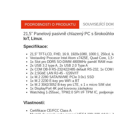
SOUVISEJÍCÍ DO
PODROBNOSTI O PRODUKTU
21,5" Panelový pasivně chlazený PC s širokoúhl
IoT, Linux
.
Specifikace:
21,5” TFT-LCD, FHD, 16:9, 1920x1080, 1000:1, 250cd, ka
Vestavěný Procesor Intel Atom x7425E, Quad Core, 1,
1x Slot pro DDR5 SO-DIMM 4800MHz paměť RAM max
2x USB 3.2 type A, 2x USB 2.0 Type A
2x COM DB-9 RS-232/422/485 default RS-232, 1x COM
2x 2,5GbE LAN RJ-45 - I226V/IT
1x M.2 2280 SATA/NVME PCIe 3.0x1 SSD
1x M.2 2230 E-key pro WiFi a BT
1x M.2 3042/3052 B-key pro LTE, s 1 x micro SIM slot
1x DisplayPort 4K pod kovovou záslepkou
Watchdog 1-255sec, TPM2.0 SPI I/F TPM IC, podporuj
Vlastnosti:
Certifikace CE/FCC Class A