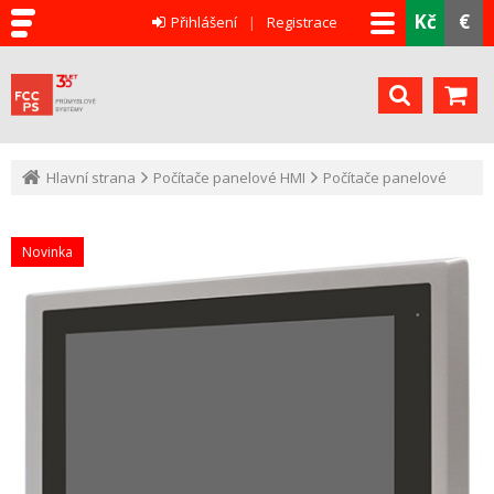
Kč
€
Přihlášení
Registrace
Hlavní strana
Počítače panelové HMI
Počítače panelové
Novinka