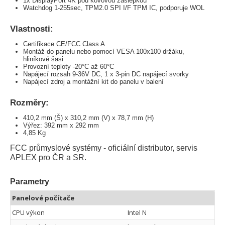
1x DisplayPort 4K pod kovovou záslepkou
Watchdog 1-255sec, TPM2.0 SPI I/F TPM IC, podporuje WOL
Vlastnosti:
Certifikace CE/FCC Class A
Montáž do panelu nebo pomocí VESA 100x100 držáku,
hliníkové šasi
Provozní teploty -20°C až 60°C
Napájecí rozsah 9-36V DC, 1 x 3-pin DC napájecí svorky
Napájecí zdroj a montážní kit do panelu v balení
Rozměry:
410,2 mm (Š) x 310,2 mm (V) x 78,7 mm (H)
Výřez: 392 mm x 292 mm
4,85 Kg
FCC průmyslové systémy - oficiální distributor, servis
APLEX pro ČR a SR.
Parametry
Panelové počítače
CPU výkon
Intel N