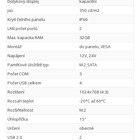
Dotykový displej
kapacitní
Jas
350 cd/m2
Krytí čelního panelu
IP66
LAN počet portů
2
Max. kapacita RAM
32GB
Montáž
do panelu, VESA
Napájení
12V, 24V
Paměťové úložiště typ
M.2 SATA
Počet COM
3
Počet USB celkem
4
Rozlišení
1024x768 (4:3)
Rozsah teplot
-20°C až 60°C
Rozšiřitelnost
M.2
Úhlopříčka
15"
Určení
obecné
USB 2.0
2