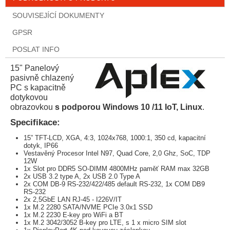
SOUVISEJÍCÍ DOKUMENTY
GPSR
POSLAT INFO
15" Panelový
pasivně chlazený
PC s kapacitně
dotykovou
obrazovkou
s podporou Windows 10 /11 IoT, Linux
.
Specifikace:
15” TFT-LCD, XGA, 4:3, 1024x768, 1000:1, 350 cd, kapacitní
dotyk, IP66
Vestavěný Procesor Intel N97, Quad Core, 2,0 Ghz, SoC, TDP
12W
1x Slot pro DDR5 SO-DIMM 4800MHz paměť RAM max 32GB
2x USB 3.2 type A, 2x USB 2.0 Type A
2x COM DB-9 RS-232/422/485 default RS-232, 1x COM DB9
RS-232
2x 2,5GbE LAN RJ-45 - I226V/IT
1x M.2 2280 SATA/NVME PCIe 3.0x1 SSD
1x M.2 2230 E-key pro WiFi a BT
1x M.2 3042/3052 B-key pro LTE, s 1 x micro SIM slot