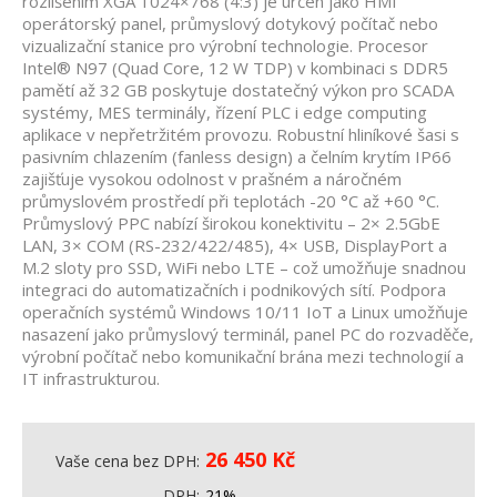
rozlišením XGA 1024×768 (4:3) je určen jako HMI
operátorský panel, průmyslový dotykový počítač nebo
vizualizační stanice pro výrobní technologie. Procesor
Intel® N97 (Quad Core, 12 W TDP) v kombinaci s DDR5
pamětí až 32 GB poskytuje dostatečný výkon pro SCADA
systémy, MES terminály, řízení PLC i edge computing
aplikace v nepřetržitém provozu. Robustní hliníkové šasi s
pasivním chlazením (fanless design) a čelním krytím IP66
zajišťuje vysokou odolnost v prašném a náročném
průmyslovém prostředí při teplotách -20 °C až +60 °C.
Průmyslový PPC nabízí širokou konektivitu – 2× 2.5GbE
LAN, 3× COM (RS-232/422/485), 4× USB, DisplayPort a
M.2 sloty pro SSD, WiFi nebo LTE – což umožňuje snadnou
integraci do automatizačních i podnikových sítí. Podpora
operačních systémů Windows 10/11 IoT a Linux umožňuje
nasazení jako průmyslový terminál, panel PC do rozvaděče,
výrobní počítač nebo komunikační brána mezi technologií a
IT infrastrukturou.
26 450
Kč
Vaše cena bez DPH
DPH
21%