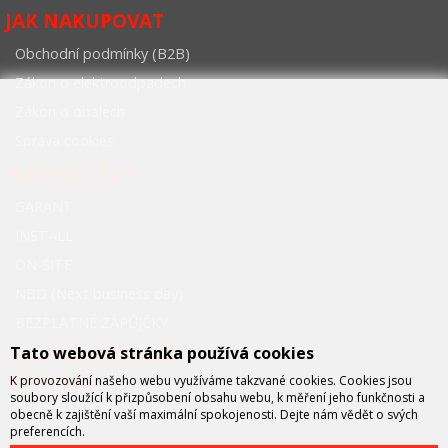
JAK NAKUPOVAT
Obchodní podmínky (B2B)
Zákon o elektroodpadech
Zákon o obalech
Správa cookies
NAŠE SLUŽBY
GARANT
INSTALL
ON-SITE
NBD (Next business day)
BEZPLATNÉ ZÁPŮJČKY
Tato webová stránka používá cookies
FCC PRŮMYSLOVÉ
SYSTÉMY
K provozování našeho webu využíváme takzvané cookies. Cookies jsou
soubory sloužící k přizpůsobení obsahu webu, k měření jeho funkčnosti a
obecně k zajištění vaší maximální spokojenosti. Dejte nám vědět o svých
preferencích.