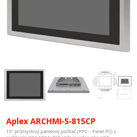
Aplex ARCHMI-S-815CP
15" průmyslový panelový počítač (PPC – Panel PC) s