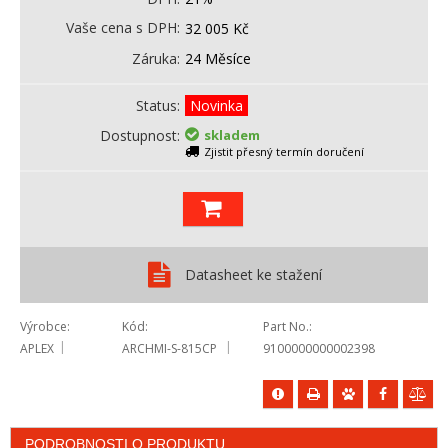
Vaše cena s DPH
32 005
Kč
Záruka
24 Měsíce
Status
Novinka
Dostupnost
skladem
Zjistit přesný termín doručení
Datasheet ke stažení
Výrobce
Kód
Part No.
APLEX
ARCHMI-S-815CP
9100000000002398
PODROBNOSTI O PRODUKTU