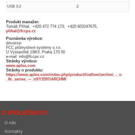
USB 3.2
2
Produkt manažer:
Tomáš Plíhal, +420 472 774 173, +420 603247675,
plihal@fccps.cz
Poznámka výrobce:
dovozce:
FCC průmyslové systémy s.r.o.
U Výstaviště 138/3, Praha 170 00
e-mail: info@fccps.cz
Stránky výrobce:
www.aplex.com
Stránky o produktu:
https://www.aplex.com/index.php/product/list/hmi/archmi_-_s-
_8c_series_---_n97/3597/ARCHMI
O SPOLEČNOSTI
O nás
Kontakty