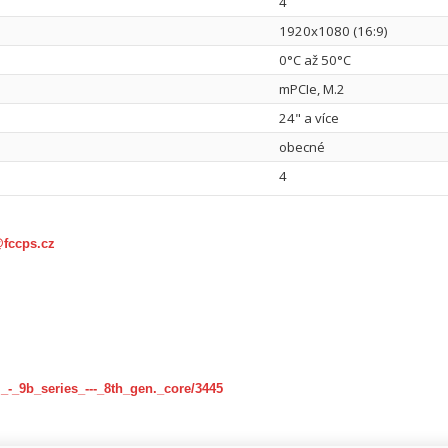
4
1920x1080 (16:9)
0°C až 50°C
mPCIe, M.2
24" a více
obecné
4
@fccps.cz
_-_9b_series_---_8th_gen._core/3445