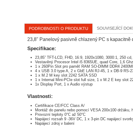
SOUVISEJÍCÍ DO
PODROBNOSTI O PRODUKTU
23,8" Panelový pasivně chlazený PC s kapacitně
Specifikace:
23,85” TFT-LCD, FHD, 16:9, 1920x1080, 3000:1, 250 cd, p
Vestavěný Procesor Intel i5 8365UE, quad Core, 1,6 Gh
1 x 260Pin Slot pro paměť RAM SO-DIMM DDR4 2400
4 x USB 3.0 type A, 2 x GbE LAN RJ-45, 1 x DB-9 RS-2
1 x M.2 M key slot 2242 SATA SSD
1 x Internal Mini-PCIe slot full size, 1 x M.2 E key slot 
1x Display Port, 1 x Audio výstup
Vlastnosti:
Certifikace CE/FCC Class A/
Montáž do panelu nebo pomocí VESA 200x100 držáku, hl
Provozní teploty 0°C až 50°C
Napájecí rozsah 9 -36V DC, 1 x 3-pin DC napájecí svor
Napájecí zdroj v balení