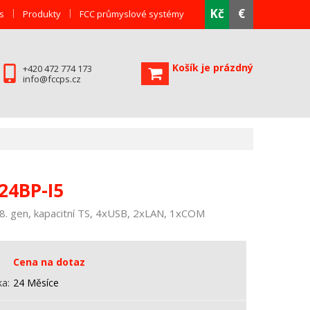
Kč
€
s
Produkty
FCC průmyslové systémy
Košík je prázdný
+420 472 774 173
info@fccps.cz
24BP-I5
. gen, kapacitní TS, 4xUSB, 2xLAN, 1xCOM
Cena na dotaz
ka
24 Měsíce