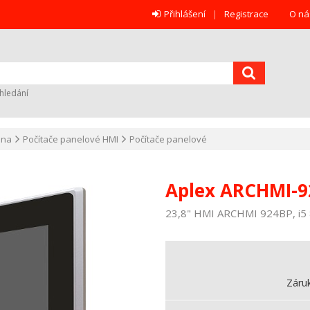
Přihlášení
Registrace
O ná
hledání
ana
Počítače panelové HMI
Počítače panelové
Aplex ARCHMI-9
23,8" HMI ARCHMI 924BP, i5 8
Záru