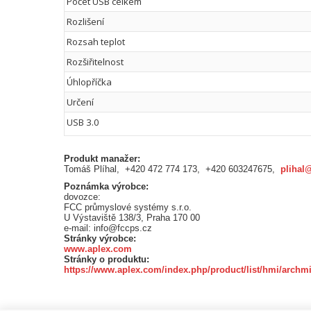
Počet USB celkem
Rozlišení
Rozsah teplot
Rozšiřitelnost
Úhlopříčka
Určení
USB 3.0
Produkt manažer:
Tomáš Plíhal, +420 472 774 173, +420 603247675,
plihal
Poznámka výrobce:
dovozce:
FCC průmyslové systémy s.r.o.
U Výstaviště 138/3, Praha 170 00
e-mail: info@fccps.cz
Stránky výrobce:
www.aplex.com
Stránky o produktu:
https://www.aplex.com/index.php/product/list/hmi/archmi