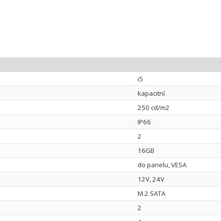
i5
kapacitní
250 cd/m2
IP66
2
16GB
do panelu, VESA
12V, 24V
M.2 SATA
2