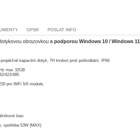
KUMENTY
GPSR
POSLAT INFO
 dotykovou obrazovkou
s podporou Windows 10 / Windows 1
rojekčně kapacitní dotyk, 7H trvdost proti poškrábání, IP66
z
MHz max 32GB
32/422/485
2230 pro WiFi 5/6 module,
iníkové šasi
ky, spotřeba 53W (MAX)