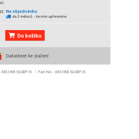
us
st
Na objednávku
do 2 měsíců
- termín upřesníme
Do košíku
Datasheet ke stažení
ARCHMI-924BP-I5
Part No.
ARCHMI-924BP-I5