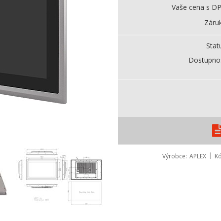
Vaše cena s D
Záru
Stat
Dostupno
Výrobce
APLEX
K