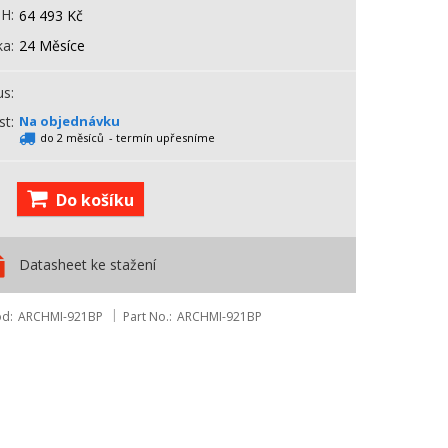
PH
64 493
Kč
ka
24 Měsíce
us
st
Na objednávku
do 2 měsíců
- termín upřesníme
Do košíku
Datasheet ke stažení
ód
ARCHMI-921BP
Part No.
ARCHMI-921BP