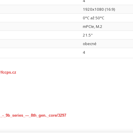
4
1920x1080 (16:9)
0°C až 50°C
mPCIe, M.2
21.5"
obecné
4
@fccps.cz
_-_9b_series_---_8th_gen._core/3297