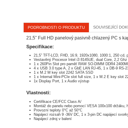
SOUVISEJÍCÍ DO
PODROBNOSTI O PRODUKTU
21,5" Full HD panelový pasivně chlazený PC s k
Specifikace:
21,5” TFT-LCD, FHD, 16:9, 1920x1080, 1000:1, 250 cd, pr
Vestavěný Procesor Intel i3 8145UE, dual Core, 2,2 Ghz
1 x 260Pin Slot pro paměť RAM SO-DIMM DDR4 2400
4 x USB 3.0 type A, 2 x GbE LAN RJ-45, 1 x DB-9 RS-2
1 x M.2 M key slot 2242 SATA SSD
1 x Internal Mini-PCIe slot full size, 1 x M.2 E key slot 
1x Display Port, 1 x Audio výstup
Vlastnosti:
Certifikace CE/FCC Class A/
Montáž do panelu nebo pomocí VESA 100x100 držáku, hl
Provozní teploty 0°C až 50°C
Napájecí rozsah 9 -36V DC, 1 x 3-pin DC napájecí svor
Napájecí zdroj v balení