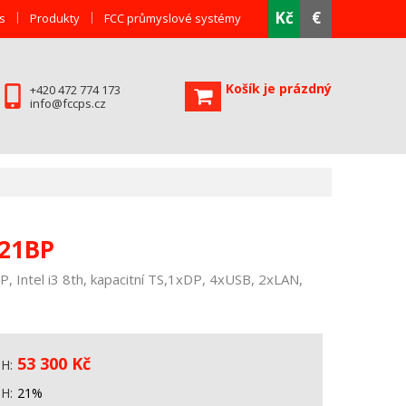
Kč
€
s
Produkty
FCC průmyslové systémy
Košík je prázdný
+420 472 774 173
info@fccps.cz
921BP
Intel i3 8th, kapacitní TS,1xDP, 4xUSB, 2xLAN,
53 300
Kč
PH
PH
21%