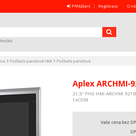
Přihlášení
Registrace
O ná
hledání
ana
Počítače panelové HMI
Počítače panelové
Aplex ARCHMI-
21,5" FHD HMI ARCHMI 921BP, 
1xCOM
Vaše cena bez D
D