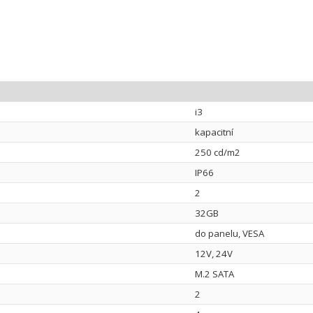
i3
kapacitní
250 cd/m2
IP66
2
32GB
do panelu, VESA
12V, 24V
M.2 SATA
2