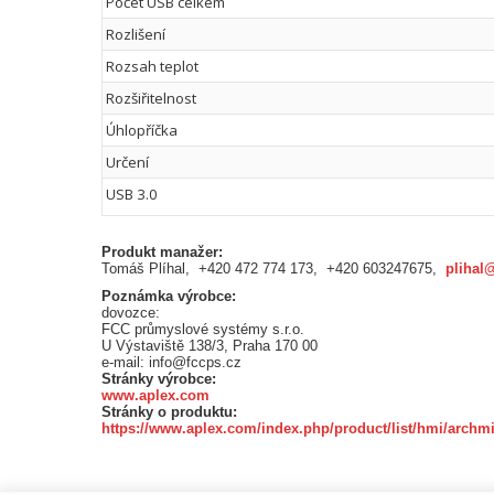
Počet USB celkem
Rozlišení
Rozsah teplot
Rozšiřitelnost
Úhlopříčka
Určení
USB 3.0
Produkt manažer:
Tomáš Plíhal, +420 472 774 173, +420 603247675,
plihal
Poznámka výrobce:
dovozce:
FCC průmyslové systémy s.r.o.
U Výstaviště 138/3, Praha 170 00
e-mail: info@fccps.cz
Stránky výrobce:
www.aplex.com
Stránky o produktu:
https://www.aplex.com/index.php/product/list/hmi/archmi