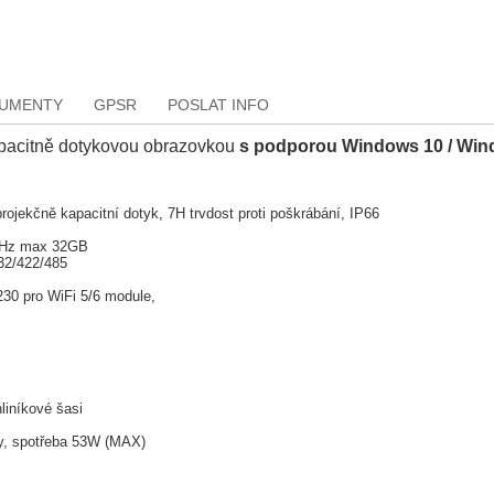
KUMENTY
GPSR
POSLAT INFO
apacitně dotykovou obrazovkou
s podporou Windows 10 / Wi
ojekčně kapacitní dotyk, 7H trvdost proti poškrábání, IP66
MHz max 32GB
32/422/485
2230 pro WiFi 5/6 module,
iníkové šasi
ky, spotřeba 53W (MAX)