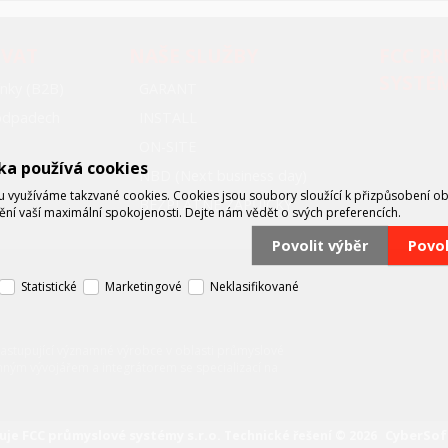
OVAT
NAŠE SLUŽBY
FCC P
SYSTÉ
nky (B2B)
GARANT
oodpadech
INSTALL
ON-SITE
ka používá cookies
NBD (Next business day)
využíváme takzvané cookies. Cookies jsou soubory sloužící k přizpůsobení o
BEZPLATNÉ ZÁPŮJČKY
tění vaší maximální spokojenosti. Dejte nám vědět o svých preferencích.
Povolit výběr
Povo
Statistické
Marketingové
Neklasifikované
zastupující významné výrobce v oblasti průmyslové
mným vývojářem a integrátorem se specializací na
FCC průmyslové systémy s.r.o.
CyberSoft
uje
Technické řešení © 2026