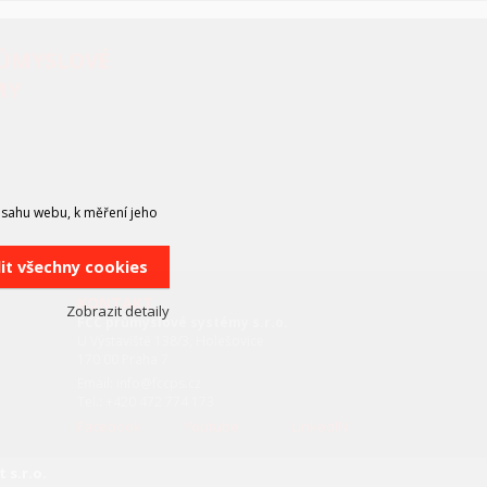
RŮMYSLOVÉ
MY
bsahu webu, k měření jeho
lit všechny cookies
KONTAKT
Zobrazit detaily
FCC průmyslové systémy s.r.o.
U Výstaviště 138/3, Holešovice
170 00 Praha 7
Email: info@fccps.cz
Tel.: +420 472 774 173
Facebook
Youtube
LinkedIN
 s.r.o.