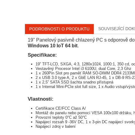
SOUVISEJÍCÍ DO
PODROBNOSTI O PRODUKTU
19" Panelový pasivně chlazený PC s odporově d
Windows 10 IoT 64 bit
.
Specifikace:
19” TFT-LCD, SXGA, 4:3, 1280x1024, 1000:1, 350 cd, o
Vestavěný Procesor Intel i3 6100U, dual Core, 2,3 Ghz
1 x 260Pin Slot pro paměť RAM SO-DIMM DDR4 2133
2 x USB 3.0 type A, 2 x GbE LAN RJ-45, 1 x DB-9 RS-2
1 x 2,5” SATA SSD šachta snadno přístupná
1 x Internal Mini-PCIe slot full size, 1 x Audio vstup/výs
Vlastnosti:
Certifikace CE/FCC Class A/
Montáž do panelu nebo pomocí VESA 100x100 držáku, hl
Provozní teploty 0°C až 50°C
Napájecí rozsah 9 -36V DC, 1 x 3-pin DC napájecí svor
Napájecí zdroj v balení