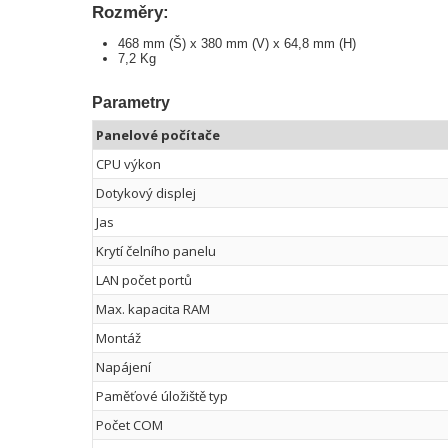
Rozměry:
468 mm (Š) x 380 mm (V) x 64,8 mm (H)
7,2 Kg
Parametry
Panelové počítače
CPU výkon
Dotykový displej
Jas
Krytí čelního panelu
LAN počet portů
Max. kapacita RAM
Montáž
Napájení
Paměťové úložiště typ
Počet COM