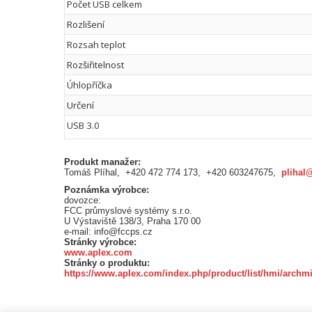
Počet USB celkem
Rozlišení
Rozsah teplot
Rozšiřitelnost
Úhlopříčka
Určení
USB 3.0
Produkt manažer:
Tomáš Plíhal, +420 472 774 173, +420 603247675,
plihal
Poznámka výrobce:
dovozce:
FCC průmyslové systémy s.r.o.
U Výstaviště 138/3, Praha 170 00
e-mail: info@fccps.cz
Stránky výrobce:
www.aplex.com
Stránky o produktu:
https://www.aplex.com/index.php/product/list/hmi/archmi