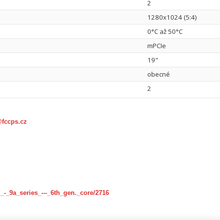
2
1280x1024 (5:4)
0°C až 50°C
mPCIe
19"
obecné
2
@fccps.cz
_-_9a_series_---_6th_gen._core/2716