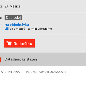
ka
24 Měsíce
us
Doprodej
st
Na objednávku
do 2 měsíců
- termín upřesníme
Do košíku
Datasheet ke stažení
ARCHMI-919AR
Part No.
9040419001200013