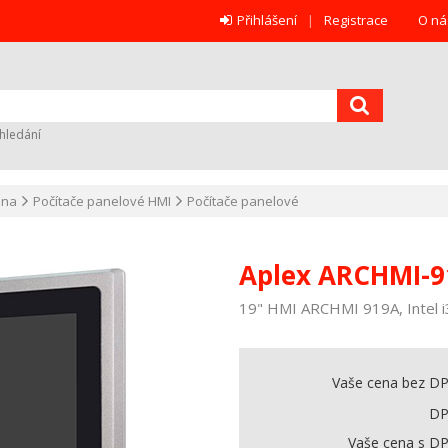
Přihlášení
Registrace
O ná
hledání
ana
Počítače panelové HMI
Počítače panelové
Aplex ARCHMI-
19" HMI ARCHMI 919A, Intel 
Vaše cena bez D
D
Vaše cena s D