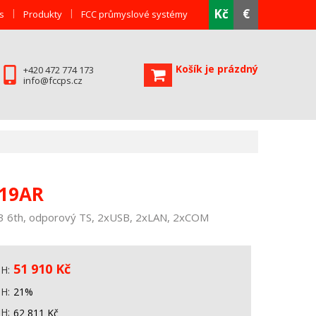
Kč
€
s
Produkty
FCC průmyslové systémy
Košík je prázdný
+420 472 774 173
info@fccps.cz
919AR
i3 6th, odporový TS, 2xUSB, 2xLAN, 2xCOM
51 910
Kč
PH
PH
21%
PH
62 811
Kč