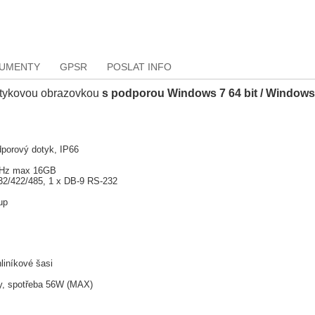
KUMENTY
GPSR
POSLAT INFO
otykovou obrazovkou
s podporou Windows 7 64 bit / Windows 8
dporový dotyk, IP66
MHz max 16GB
32/422/485, 1 x DB-9 RS-232
tup
iníkové šasi
ky, spotřeba 56W (MAX)