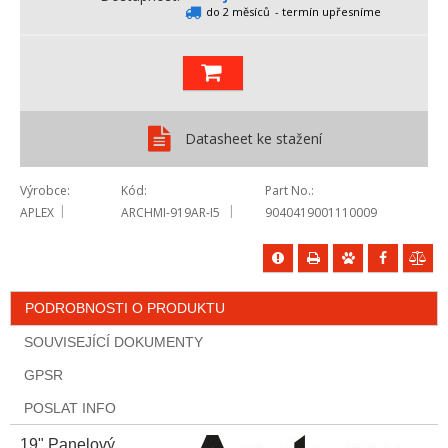
do 2 měsíců
- termín upřesníme
Datasheet ke stažení
Výrobce
Kód
Part No.
APLEX
ARCHMI-919AR-I5
9040419001110009
PODROBNOSTI O PRODUKTU
SOUVISEJÍCÍ DOKUMENTY
GPSR
POSLAT INFO
19" Panelový