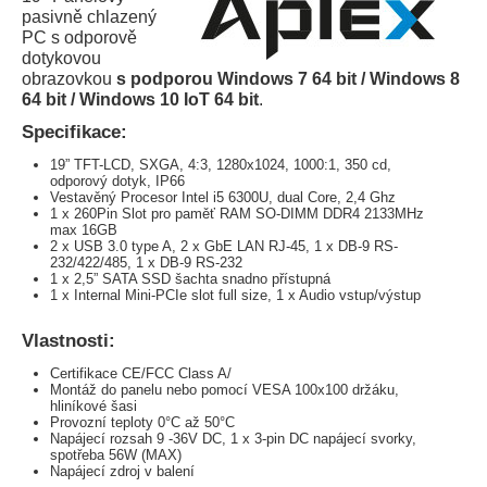
pasivně chlazený
PC s odporově
dotykovou
obrazovkou
s podporou Windows 7 64 bit / Windows 8
64 bit / Windows 10 IoT 64 bit
.
Specifikace:
19” TFT-LCD, SXGA, 4:3, 1280x1024, 1000:1, 350 cd,
odporový dotyk, IP66
Vestavěný Procesor Intel i5 6300U, dual Core, 2,4 Ghz
1 x 260Pin Slot pro paměť RAM SO-DIMM DDR4 2133MHz
max 16GB
2 x USB 3.0 type A, 2 x GbE LAN RJ-45, 1 x DB-9 RS-
232/422/485, 1 x DB-9 RS-232
1 x 2,5” SATA SSD šachta snadno přístupná
1 x Internal Mini-PCIe slot full size, 1 x Audio vstup/výstup
Vlastnosti:
Certifikace CE/FCC Class A/
Montáž do panelu nebo pomocí VESA 100x100 držáku,
hliníkové šasi
Provozní teploty 0°C až 50°C
Napájecí rozsah 9 -36V DC, 1 x 3-pin DC napájecí svorky,
spotřeba 56W (MAX)
Napájecí zdroj v balení