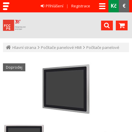
Kč
€
Přihlášení
Registrace
Hlavní strana
Počítače panelové HMI
Počítače panelové
Doprodej