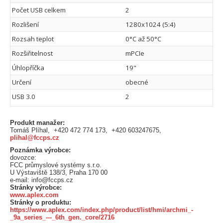
Počet USB celkem
2
Rozlišení
1280x1024 (5:4)
Rozsah teplot
0°C až 50°C
Rozšiřitelnost
mPCIe
Úhlopříčka
19"
Určení
obecné
USB 3.0
2
Produkt manažer:
Tomáš Plíhal, +420 472 774 173, +420 603247675,
plihal@fccps.cz
Poznámka výrobce:
dovozce:
FCC průmyslové systémy s.r.o.
U Výstaviště 138/3, Praha 170 00
e-mail: info@fccps.cz
Stránky výrobce:
www.aplex.com
Stránky o produktu:
https://www.aplex.com/index.php/product/list/hmi/archmi_-
_9a_series_---_6th_gen._core/2716