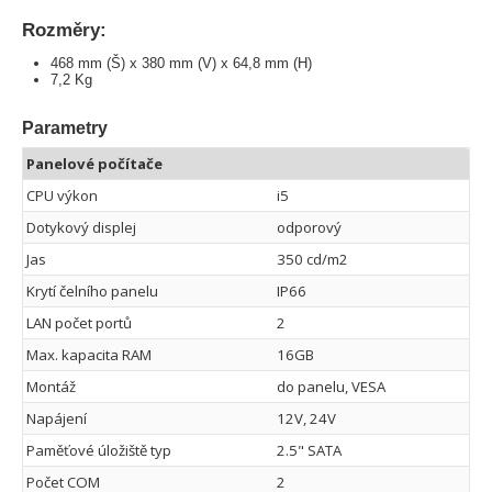
Rozměry:
468 mm (Š) x 380 mm (V) x 64,8 mm (H)
7,2 Kg
Parametry
Panelové počítače
CPU výkon
i5
Dotykový displej
odporový
Jas
350 cd/m2
Krytí čelního panelu
IP66
LAN počet portů
2
Max. kapacita RAM
16GB
Montáž
do panelu, VESA
Napájení
12V, 24V
Paměťové úložiště typ
2.5" SATA
Počet COM
2