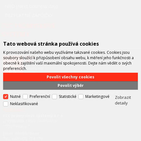
NBD (Next business day)
BEZPLATNÉ ZÁPŮJČKY
FCC PRŮMYSLOVÉ
SYSTÉMY
Tato webová stránka používá cookies
K provozování našeho webu využíváme takzvané cookies. Cookies jsou
soubory sloužící k přizpůsobení obsahu webu, k měření jeho funkčnosti a
obecně k zajištění vaší maximální spokojenosti. Dejte nám vědět o svých
preferencích.
Povolit všechny cookies
FCC průmyslové systémy
je technicko – obchodní společností,
Povolit výběr
zastupující významné výrobce v oblasti průmyslové automatizace a
telekomunikační techniky. Společnost je též významným vývojářem a
Nutné
Preferenční
Statistické
Marketingové
Zobrazit
integrátorem se specializací na systémy strojového vidění a pokročilé
detaily
robotiky.
Neklasifikované
KONTAKT
FCC průmyslové systémy s.r.o.
U Výstaviště 138/3, Holešovice
170 00 Praha 7
Email: info@fccps.cz
Tel.: +420 472 774 173