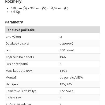
Rozměry:
410 mm (Š) x 310 mm (V) x 54,67 mm (H)
4,6 Kg
Parametry
Panelové počítače
CPU výkon
i3
Dotykový displej
odporový
Jas
300 cd/m2
Krytí čelního panelu
IP66
LAN počet portů
2
Max. kapacita RAM
16GB
Montáž
do panelu, VESA
Napájení
12V, 24V
Paměťové úložiště typ
2.5" SATA
Počet COM
2
Počet USB celkem
2