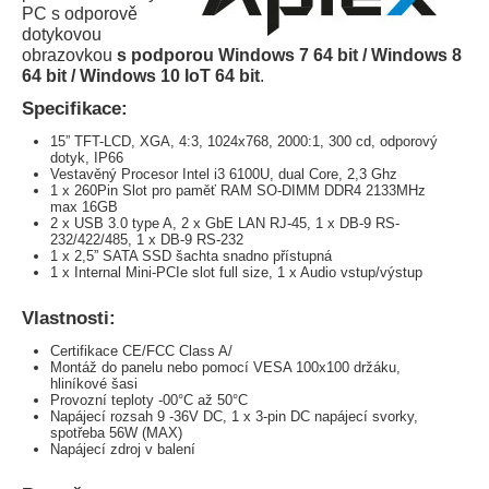
PC s odporově
dotykovou
obrazovkou
s podporou Windows 7 64 bit / Windows 8
64 bit / Windows 10 IoT 64 bit
.
Specifikace:
15” TFT-LCD, XGA, 4:3, 1024x768, 2000:1, 300 cd, odporový
dotyk, IP66
Vestavěný Procesor Intel i3 6100U, dual Core, 2,3 Ghz
1 x 260Pin Slot pro paměť RAM SO-DIMM DDR4 2133MHz
max 16GB
2 x USB 3.0 type A, 2 x GbE LAN RJ-45, 1 x DB-9 RS-
232/422/485, 1 x DB-9 RS-232
1 x 2,5” SATA SSD šachta snadno přístupná
1 x Internal Mini-PCIe slot full size, 1 x Audio vstup/výstup
Vlastnosti:
Certifikace CE/FCC Class A/
Montáž do panelu nebo pomocí VESA 100x100 držáku,
hliníkové šasi
Provozní teploty -00°C až 50°C
Napájecí rozsah 9 -36V DC, 1 x 3-pin DC napájecí svorky,
spotřeba 56W (MAX)
Napájecí zdroj v balení