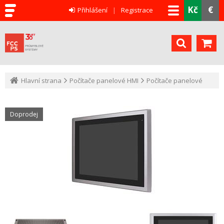
Kč
€
Přihlášení
Registrace
Hlavní strana
Počítače panelové HMI
Počítače panelové
Doprodej