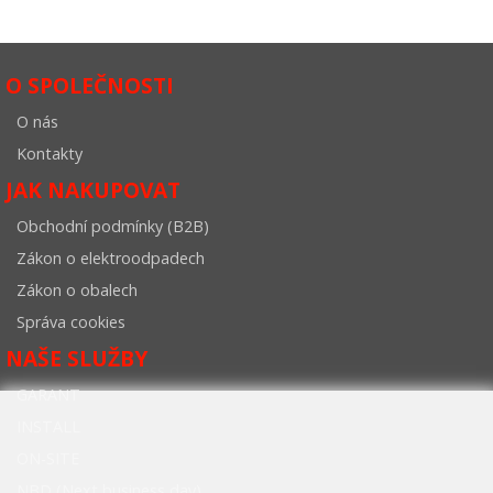
O SPOLEČNOSTI
O nás
Kontakty
JAK NAKUPOVAT
Obchodní podmínky (B2B)
Zákon o elektroodpadech
Zákon o obalech
Správa cookies
NAŠE SLUŽBY
GARANT
INSTALL
ON-SITE
NBD (Next business day)