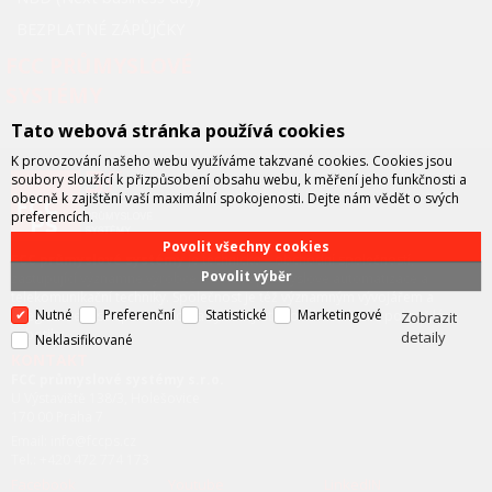
BEZPLATNÉ ZÁPŮJČKY
FCC PRŮMYSLOVÉ
SYSTÉMY
Tato webová stránka používá cookies
K provozování našeho webu využíváme takzvané cookies. Cookies jsou
soubory sloužící k přizpůsobení obsahu webu, k měření jeho funkčnosti a
obecně k zajištění vaší maximální spokojenosti. Dejte nám vědět o svých
preferencích.
Povolit všechny cookies
FCC průmyslové systémy
je technicko – obchodní společností,
Povolit výběr
zastupující významné výrobce v oblasti průmyslové automatizace a
telekomunikační techniky. Společnost je též významným vývojářem a
Nutné
Preferenční
Statistické
Marketingové
integrátorem se specializací na systémy strojového vidění a pokročilé
Zobrazit
robotiky.
detaily
Neklasifikované
KONTAKT
FCC průmyslové systémy s.r.o.
U Výstaviště 138/3, Holešovice
170 00 Praha 7
Email: info@fccps.cz
Tel.: +420 472 774 173
Facebook
Youtube
LinkedIN