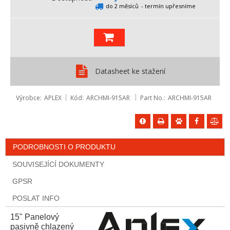
do 2 měsíců
- termín upřesníme
Datasheet ke stažení
Výrobce
APLEX
Kód
ARCHMI-915AR
Part No.
ARCHMI-915AR
PODROBNOSTI O PRODUKTU
SOUVISEJÍCÍ DOKUMENTY
GPSR
POSLAT INFO
15" Panelový
pasivně chlazený