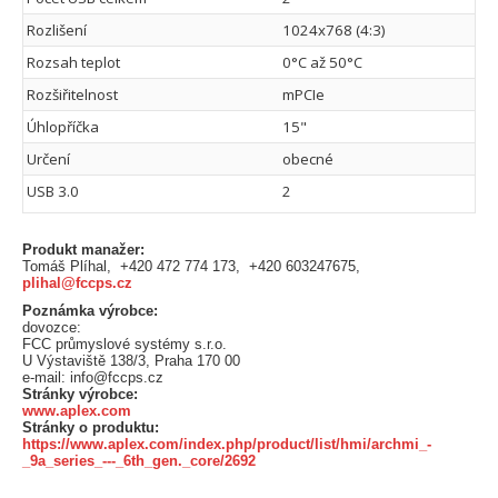
Rozlišení
1024x768 (4:3)
Rozsah teplot
0°C až 50°C
Rozšiřitelnost
mPCIe
Úhlopříčka
15"
Určení
obecné
USB 3.0
2
Produkt manažer:
Tomáš Plíhal, +420 472 774 173, +420 603247675,
plihal@fccps.cz
Poznámka výrobce:
dovozce:
FCC průmyslové systémy s.r.o.
U Výstaviště 138/3, Praha 170 00
e-mail: info@fccps.cz
Stránky výrobce:
www.aplex.com
Stránky o produktu:
https://www.aplex.com/index.php/product/list/hmi/archmi_-
_9a_series_---_6th_gen._core/2692