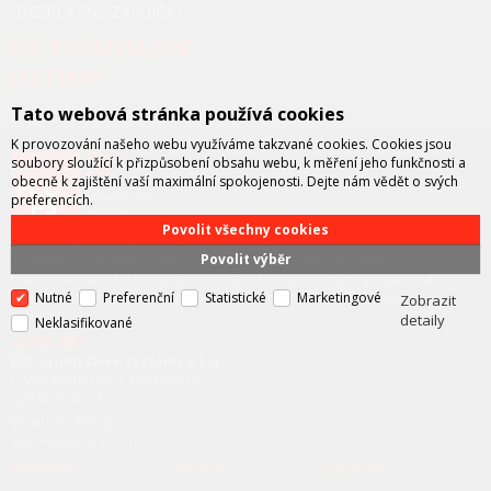
BEZPLATNÉ ZÁPŮJČKY
FCC PRŮMYSLOVÉ
SYSTÉMY
Tato webová stránka používá cookies
K provozování našeho webu využíváme takzvané cookies. Cookies jsou
soubory sloužící k přizpůsobení obsahu webu, k měření jeho funkčnosti a
obecně k zajištění vaší maximální spokojenosti. Dejte nám vědět o svých
preferencích.
Povolit všechny cookies
FCC průmyslové systémy
je technicko – obchodní společností,
Povolit výběr
zastupující významné výrobce v oblasti průmyslové automatizace a
telekomunikační techniky. Společnost je též významným vývojářem a
Nutné
Preferenční
Statistické
Marketingové
integrátorem se specializací na systémy strojového vidění a pokročilé
Zobrazit
robotiky.
detaily
Neklasifikované
KONTAKT
FCC průmyslové systémy s.r.o.
U Výstaviště 138/3, Holešovice
170 00 Praha 7
Email: info@fccps.cz
Tel.: +420 472 774 173
Facebook
Youtube
LinkedIN