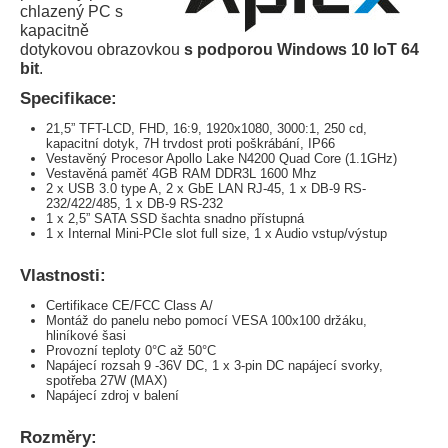
chlazený PC s
kapacitně
dotykovou obrazovkou
s podporou Windows 10 IoT 64
bit
.
Specifikace:
21,5” TFT-LCD, FHD, 16:9, 1920x1080, 3000:1, 250 cd,
kapacitní dotyk, 7H trvdost proti poškrábání, IP66
Vestavěný Procesor Apollo Lake N4200 Quad Core (1.1GHz)
Vestavěná paměť 4GB RAM DDR3L 1600 Mhz
2 x USB 3.0 type A, 2 x GbE LAN RJ-45, 1 x DB-9 RS-
232/422/485, 1 x DB-9 RS-232
1 x 2,5” SATA SSD šachta snadno přístupná
1 x Internal Mini-PCIe slot full size, 1 x Audio vstup/výstup
Vlastnosti:
Certifikace CE/FCC Class A/
Montáž do panelu nebo pomocí VESA 100x100 držáku,
hliníkové šasi
Provozní teploty 0°C až 50°C
Napájecí rozsah 9 -36V DC, 1 x 3-pin DC napájecí svorky,
spotřeba 27W (MAX)
Napájecí zdroj v balení
Rozměry: