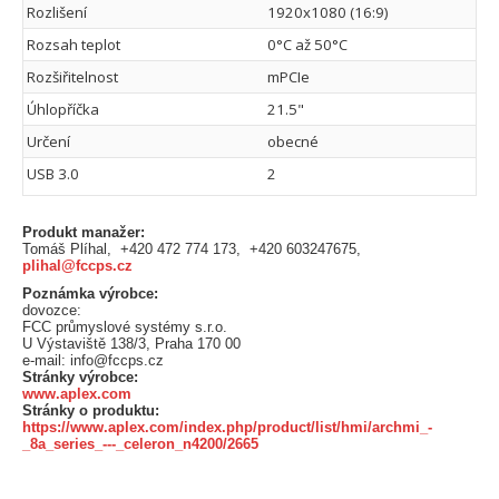
Rozlišení
1920x1080 (16:9)
Rozsah teplot
0°C až 50°C
Rozšiřitelnost
mPCIe
Úhlopříčka
21.5"
Určení
obecné
USB 3.0
2
Produkt manažer:
Tomáš Plíhal, +420 472 774 173, +420 603247675,
plihal@fccps.cz
Poznámka výrobce:
dovozce:
FCC průmyslové systémy s.r.o.
U Výstaviště 138/3, Praha 170 00
e-mail: info@fccps.cz
Stránky výrobce:
www.aplex.com
Stránky o produktu:
https://www.aplex.com/index.php/product/list/hmi/archmi_-
_8a_series_---_celeron_n4200/2665