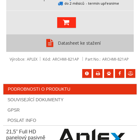
do 2 měsíců
- termín upřesníme
Datasheet ke stažení
Výrobce
APLEX
Kód
ARCHMI-821AP
Part No.
ARCHMI-821AP
PODROBNOSTI O PRODUKTU
SOUVISEJÍCÍ DOKUMENTY
GPSR
POSLAT INFO
21,5" Full HD
panelový pasivně