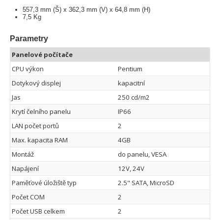
557,3 mm (Š) x 362,3 mm (V) x 64,8 mm (H)
7,5 Kg
Parametry
Panelové počítače
CPU výkon
Pentium
Dotykový displej
kapacitní
Jas
250 cd/m2
Krytí čelního panelu
IP66
LAN počet portů
2
Max. kapacita RAM
4GB
Montáž
do panelu, VESA
Napájení
12V, 24V
Paměťové úložiště typ
2.5" SATA, MicroSD
Počet COM
2
Počet USB celkem
2