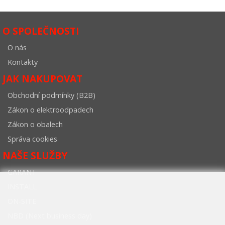
O SPOLEČNOSTI
O nás
Kontakty
JAK NAKUPOVAT
Obchodní podmínky (B2B)
Zákon o elektroodpadech
Zákon o obalech
Správa cookies
NAŠE SLUŽBY
GARANT
INSTALL
ON-SITE
NBD (Next business day)