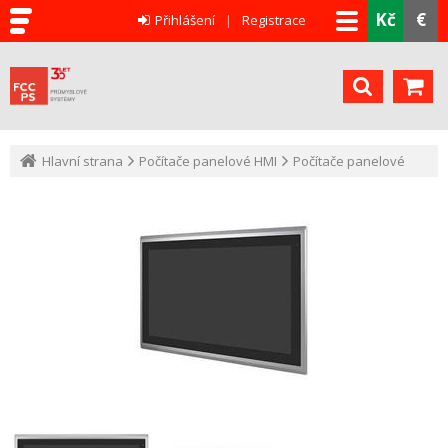
Kč
€
Přihlášení
Registrace
Hlavní strana
Počítače panelové HMI
Počítače panelové