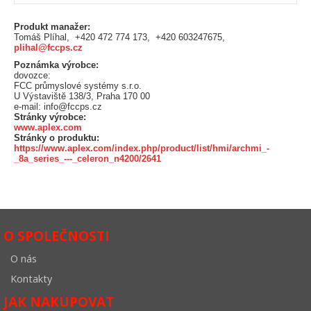
Produkt manažer:
Tomáš Plíhal, +420 472 774 173, +420 603247675,
plihal@fccps.cz
Poznámka výrobce:
dovozce:
FCC průmyslové systémy s.r.o.
U Výstaviště 138/3, Praha 170 00
e-mail: info@fccps.cz
Stránky výrobce:
www.aplex.com
Stránky o produktu:
https://www.aplex.com/index.php/product/list/hmi/archmi_-
_8a_series_---_celeron_n4200/2641
O SPOLEČNOSTI
O nás
Kontakty
JAK NAKUPOVAT