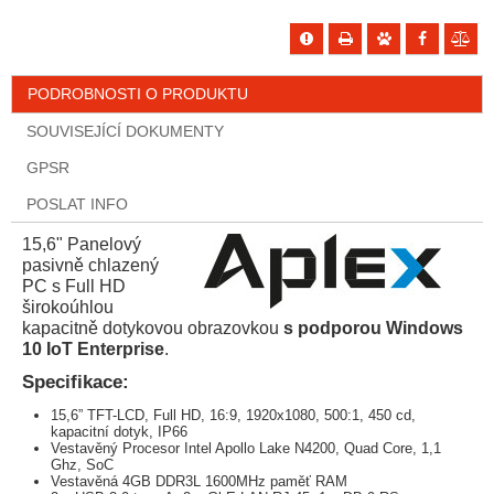
PODROBNOSTI O PRODUKTU
SOUVISEJÍCÍ DOKUMENTY
GPSR
POSLAT INFO
15,6" Panelový
pasivně chlazený
PC s Full HD
širokoúhlou
kapacitně dotykovou obrazovkou
s podporou Windows
10 IoT Enterprise
.
Specifikace:
15,6” TFT-LCD, Full HD, 16:9, 1920x1080, 500:1, 450 cd,
kapacitní dotyk, IP66
Vestavěný Procesor Intel Apollo Lake N4200, Quad Core, 1,1
Ghz, SoC
Vestavěná 4GB DDR3L 1600MHz paměť RAM