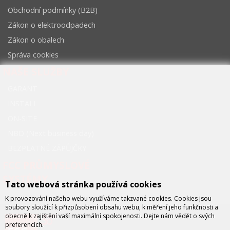
Obchodní podmínky (B2B)
Zákon o elektroodpadech
Zákon o obalech
Správa cookies
NAŠE SLUŽBY
GARANT
INSTALL
ON-SITE
NBD (Next business day)
BEZPLATNÉ ZÁPŮJČKY
FCC PRŮMYSLOVÉ
SYSTÉMY
Tato webová stránka používá cookies
K provozování našeho webu využíváme takzvané cookies. Cookies jsou
soubory sloužící k přizpůsobení obsahu webu, k měření jeho funkčnosti a
obecně k zajištění vaší maximální spokojenosti. Dejte nám vědět o svých
preferencích.