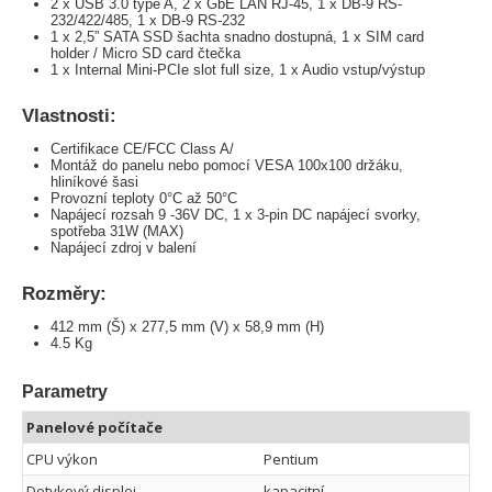
2 x USB 3.0 type A, 2 x GbE LAN RJ-45, 1 x DB-9 RS-
232/422/485, 1 x DB-9 RS-232
1 x 2,5” SATA SSD šachta snadno dostupná, 1 x SIM card
holder / Micro SD card čtečka
1 x Internal Mini-PCIe slot full size, 1 x Audio vstup/výstup
Vlastnosti:
Certifikace CE/FCC Class A/
Montáž do panelu nebo pomocí VESA 100x100 držáku,
hliníkové šasi
Provozní teploty 0°C až 50°C
Napájecí rozsah 9 -36V DC, 1 x 3-pin DC napájecí svorky,
spotřeba 31W (MAX)
Napájecí zdroj v balení
Rozměry:
412 mm (Š) x 277,5 mm (V) x 58,9 mm (H)
4.5 Kg
Parametry
Panelové počítače
CPU výkon
Pentium
Dotykový displej
kapacitní