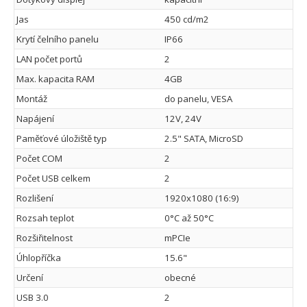
Jas
450 cd/m2
Krytí čelního panelu
IP66
LAN počet portů
2
Max. kapacita RAM
4GB
Montáž
do panelu, VESA
Napájení
12V, 24V
Paměťové úložiště typ
2.5" SATA, MicroSD
Počet COM
2
Počet USB celkem
2
Rozlišení
1920x1080 (16:9)
Rozsah teplot
0°C až 50°C
Rozšiřitelnost
mPCIe
Úhlopříčka
15.6"
Určení
obecné
USB 3.0
2