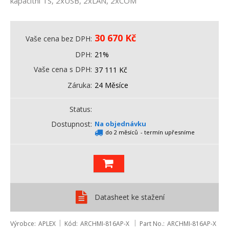
kapacitní TS, 2xUSB, 2xLAN, 2xCOM
30 670
Kč
Vaše cena bez DPH
DPH
21%
Vaše cena s DPH
37 111
Kč
Záruka
24 Měsíce
Status
Dostupnost
Na objednávku
do 2 měsíců
- termín upřesníme
Datasheet ke stažení
Výrobce
APLEX
Kód
ARCHMI-816AP-X
Part No.
ARCHMI-816AP-X