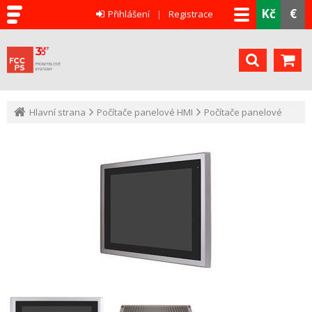
Kč
€
Přihlášení
Registrace
Hlavní strana
Počítače panelové HMI
Počítače panelové