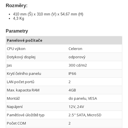
Rozměry:
410 mm (Š) x 310 mm (V) x 54,67 mm (H)
4,3 Kg
Parametry
Panelové počítače
CPU výkon
Celeron
Dotykový displej
odporový
Jas
300 cd/m2
Krytí čelního panelu
IP66
LAN počet portů
2
Max. kapacita RAM
4GB
Montáž
do panelu, VESA
Napájení
12V, 24V
Paměťové úložiště typ
2.5" SATA, MicroSD
Počet COM
2