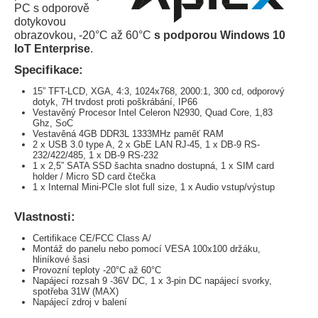
PC s odporově
dotykovou
obrazovkou, -20°C až 60°C
s podporou Windows 10
IoT Enterprise
.
Specifikace:
15” TFT-LCD, XGA, 4:3, 1024x768, 2000:1, 300 cd, odporový
dotyk, 7H trvdost proti poškrábání, IP66
Vestavěný Procesor Intel Celeron N2930, Quad Core, 1,83
Ghz, SoC
Vestavěná 4GB DDR3L 1333MHz paměť RAM
2 x USB 3.0 type A, 2 x GbE LAN RJ-45, 1 x DB-9 RS-
232/422/485, 1 x DB-9 RS-232
1 x 2,5” SATA SSD šachta snadno dostupná, 1 x SIM card
holder / Micro SD card čtečka
1 x Internal Mini-PCIe slot full size, 1 x Audio vstup/výstup
Vlastnosti:
Certifikace CE/FCC Class A/
Montáž do panelu nebo pomocí VESA 100x100 držáku,
hliníkové šasi
Provozní teploty -20°C až 60°C
Napájecí rozsah 9 -36V DC, 1 x 3-pin DC napájecí svorky,
spotřeba 31W (MAX)
Napájecí zdroj v balení