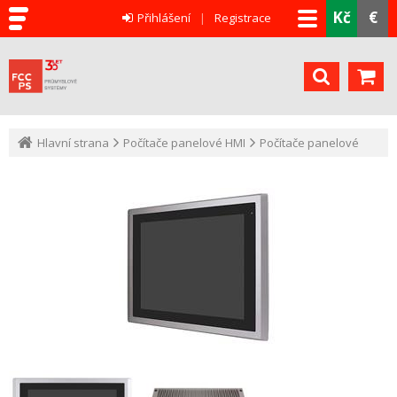
Kč
€
Přihlášení
Registrace
Hlavní strana
Počítače panelové HMI
Počítače panelové