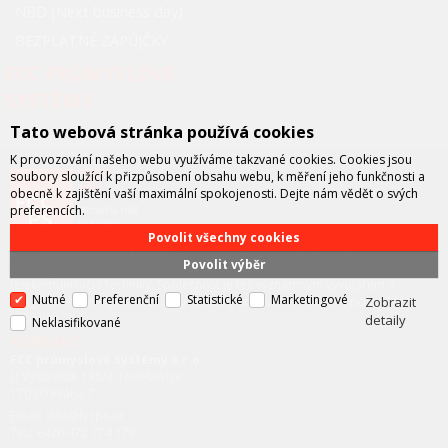
NBD (Next business day)
BEZPLATNÉ ZÁPŮJČKY
FCC PRŮMYSLOVÉ
SYSTÉMY
Tato webová stránka používá cookies
K provozování našeho webu využíváme takzvané cookies. Cookies jsou
soubory sloužící k přizpůsobení obsahu webu, k měření jeho funkčnosti a
obecně k zajištění vaší maximální spokojenosti. Dejte nám vědět o svých
preferencích.
Povolit všechny cookies
FCC průmyslové systémy
je technicko – obchodní společností,
Povolit výběr
zastupující významné výrobce v oblasti průmyslové automatizace a
telekomunikační techniky. Společnost je též významným vývojářem a
Nutné
Preferenční
Statistické
Marketingové
Zobrazit
integrátorem se specializací na systémy strojového vidění a pokročilé
robotiky.
detaily
Neklasifikované
KONTAKT
FCC průmyslové systémy s.r.o.
U Výstaviště 138/3, Holešovice
170 00 Praha 7
Email: info@fccps.cz
Tel.: +420 472 774 173