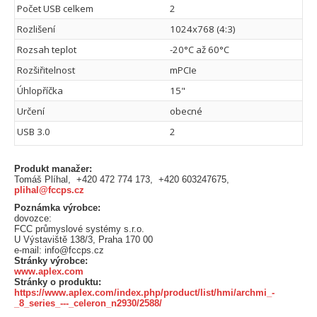
Počet USB celkem
2
Rozlišení
1024x768 (4:3)
Rozsah teplot
-20°C až 60°C
Rozšiřitelnost
mPCIe
Úhlopříčka
15"
Určení
obecné
USB 3.0
2
Produkt manažer:
Tomáš Plíhal, +420 472 774 173, +420 603247675,
plihal@fccps.cz
Poznámka výrobce:
dovozce:
FCC průmyslové systémy s.r.o.
U Výstaviště 138/3, Praha 170 00
e-mail: info@fccps.cz
Stránky výrobce:
www.aplex.com
Stránky o produktu:
https://www.aplex.com/index.php/product/list/hmi/archmi_-
_8_series_---_celeron_n2930/2588/