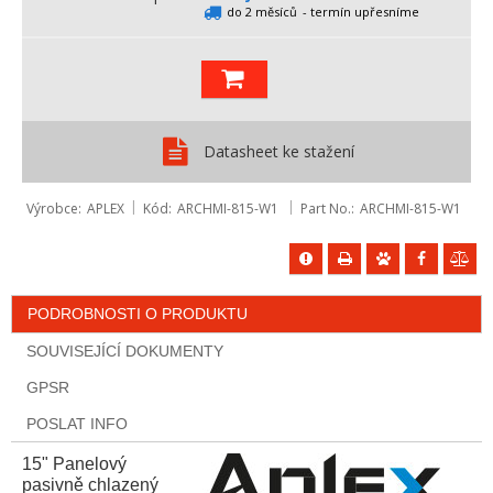
do 2 měsíců
- termín upřesníme
Datasheet ke stažení
Výrobce
APLEX
Kód
ARCHMI-815-W1
Part No.
ARCHMI-815-W1
PODROBNOSTI O PRODUKTU
SOUVISEJÍCÍ DOKUMENTY
GPSR
POSLAT INFO
15" Panelový
pasivně chlazený