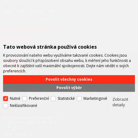
ON-SITE
NBD (Next business day)
BEZPLATNÉ ZÁPŮJČKY
FCC PRŮMYSLOVÉ
SYSTÉMY
Tato webová stránka používá cookies
K provozování našeho webu využíváme takzvané cookies. Cookies jsou
soubory sloužící k přizpůsobení obsahu webu, k měření jeho funkčnosti a
obecně k zajištění vaší maximální spokojenosti. Dejte nám vědět o svých
preferencích.
Povolit všechny cookies
FCC průmyslové systémy
je technicko – obchodní společností,
Povolit výběr
zastupující významné výrobce v oblasti průmyslové automatizace a
telekomunikační techniky. Společnost je též významným vývojářem a
Nutné
Preferenční
Statistické
Marketingové
Zobrazit
integrátorem se specializací na systémy strojového vidění a pokročilé
detaily
robotiky.
Neklasifikované
KONTAKT
FCC průmyslové systémy s.r.o.
U Výstaviště 138/3, Holešovice
170 00 Praha 7
Email: info@fccps.cz