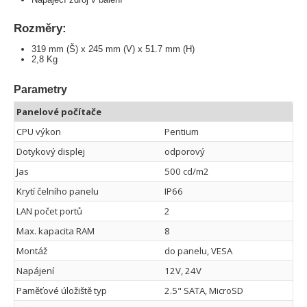
Rozměry:
319 mm (Š) x 245 mm (V) x 51.7 mm (H)
2,8 Kg
Parametry
Panelové počítače
CPU výkon
Pentium
Dotykový displej
odporový
Jas
500 cd/m2
Krytí čelního panelu
IP66
LAN počet portů
2
Max. kapacita RAM
8
Montáž
do panelu, VESA
Napájení
12V, 24V
Paměťové úložiště typ
2.5" SATA, MicroSD