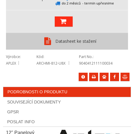
do 2 měsíců
- termín upřesníme
Datasheet ke stažení
Výrobce
Kód
Part No.
APLEX
ARCHMI-812-U8X
9040412111100034
PODROBNOSTI O PRODUKTU
SOUVISEJÍCÍ DOKUMENTY
GPSR
POSLAT INFO
12" Panelový