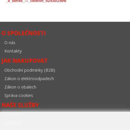
_8_series_---_celeron_n2930/2584/
O SPOLEČNOSTI
O nás
Kontakty
JAK NAKUPOVAT
Obchodní podmínky (B2B)
Zákon o elektroodpadech
Zákon o obalech
Správa cookies
NAŠE SLUŽBY
GARANT
INSTALL