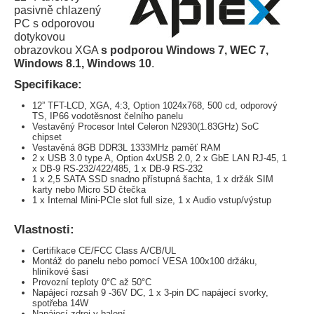
pasivně chlazený
PC s odporovou
dotykovou
obrazovkou XGA
s podporou Windows 7, WEC 7,
Windows 8.1, Windows 10
.
Specifikace:
12” TFT-LCD, XGA, 4:3, Option 1024x768, 500 cd, odporový
TS, IP66 vodotěsnost čelního panelu
Vestavěný Procesor Intel Celeron N2930(1.83GHz) SoC
chipset
Vestavěná 8GB DDR3L 1333MHz paměť RAM
2 x USB 3.0 type A, Option 4xUSB 2.0, 2 x GbE LAN RJ-45, 1
x DB-9 RS-232/422/485, 1 x DB-9 RS-232
1 x 2,5 SATA SSD snadno přístupná šachta, 1 x držák SIM
karty nebo Micro SD čtečka
1 x Internal Mini-PCIe slot full size, 1 x Audio vstup/výstup
Vlastnosti:
Certifikace CE/FCC Class A/CB/UL
Montáž do panelu nebo pomocí VESA 100x100 držáku,
hliníkové šasi
Provozní teploty 0°C až 50°C
Napájecí rozsah 9 -36V DC, 1 x 3-pin DC napájecí svorky,
spotřeba 14W
Napájecí zdroj v balení