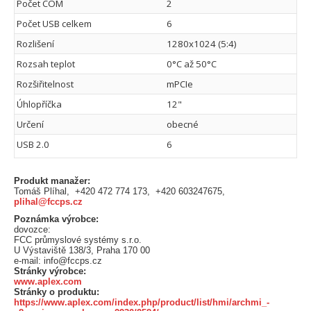
Počet COM
2
Počet USB celkem
6
Rozlišení
1280x1024 (5:4)
Rozsah teplot
0°C až 50°C
Rozšiřitelnost
mPCIe
Úhlopříčka
12"
Určení
obecné
USB 2.0
6
Produkt manažer:
Tomáš Plíhal, +420 472 774 173, +420 603247675,
plihal@fccps.cz
Poznámka výrobce:
dovozce:
FCC průmyslové systémy s.r.o.
U Výstaviště 138/3, Praha 170 00
e-mail: info@fccps.cz
Stránky výrobce:
www.aplex.com
Stránky o produktu:
https://www.aplex.com/index.php/product/list/hmi/archmi_-