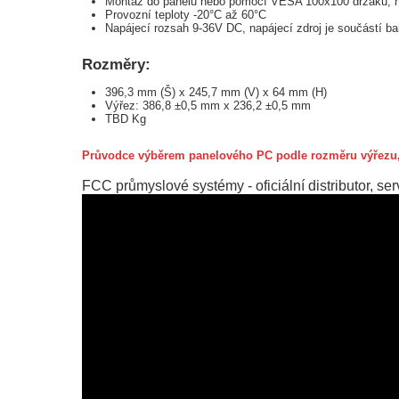
Montáž do panelu nebo pomocí VESA 100x100 držáku, hl
Provozní teploty -20°C až 60°C
Napájecí rozsah 9-36V DC, napájecí zdroj je součástí ba
Rozměry:
396,3 mm (Š) x 245,7 mm (V) x 64 mm (H)
Výřez: 386,8 ±0,5 mm x 236,2 ±0,5 mm
TBD Kg
Průvodce výběrem panelového PC podle rozměru výřezu, 
FCC průmyslové systémy - oficiální distributor, s