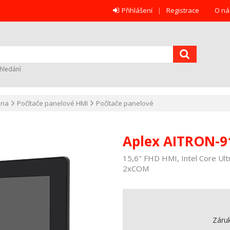
Přihlášení
Registrace
O ná
hledání
ana
Počítače panelové HMI
Počítače panelové
Aplex AITRON-9
15,6" FHD HMI, Intel Core Ult
2xCOM
Záru