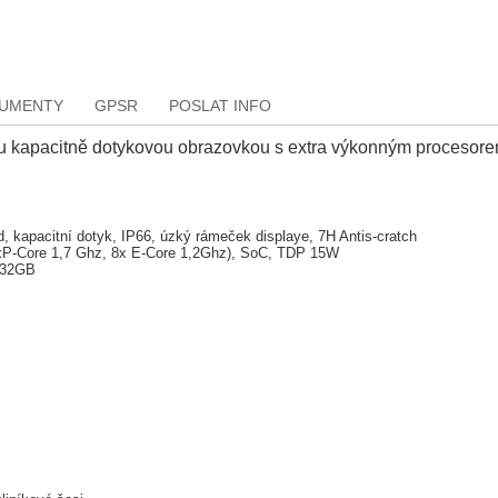
KUMENTY
GPSR
POSLAT INFO
u kapacitně dotykovou obrazovkou s extra výkonným procesore
, kapacitní dotyk, IP66, úzký rámeček displaye, 7H Antis-cratch
(2xP-Core 1,7 Ghz, 8x E-Core 1,2Ghz), SoC, TDP 15W
 32GB