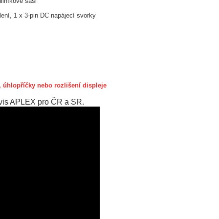
iníkové šasi
lení, 1 x 3-pin DC napájecí svorky
úhlopříčky nebo rozlišení displeje
ervis APLEX pro ČR a SR.