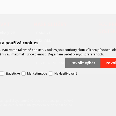
OVAT
NAŠE SLUŽBY
FCC P
SYSTÉ
nky (B2B)
GARANT
oodpadech
INSTALL
ka používá cookies
ON-SITE
využíváme takzvané cookies. Cookies jsou soubory sloužící k přizpůsobení o
tění vaší maximální spokojenosti. Dejte nám vědět o svých preferencích.
NBD (Next business day)
BEZPLATNÉ ZÁPŮJČKY
Povolit výběr
Povo
Statistické
Marketingové
Neklasifikované
zastupující významné výrobce v oblasti průmyslové
mným vývojářem a integrátorem se specializací na