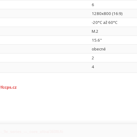
6
1280x800 (16:9)
-20°C až 60°C
M.2
15.6"
obecné
2
4
@fccps.cz
-_9e_series_---_core_ultra/3608/Ai