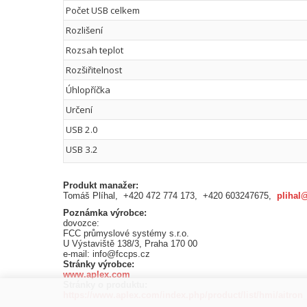
Počet USB celkem
Rozlišení
Rozsah teplot
Rozšiřitelnost
Úhlopříčka
Určení
USB 2.0
USB 3.2
Produkt manažer:
Tomáš Plíhal, +420 472 774 173, +420 603247675,
plihal
Poznámka výrobce:
dovozce:
FCC průmyslové systémy s.r.o.
U Výstaviště 138/3, Praha 170 00
e-mail: info@fccps.cz
Stránky výrobce:
www.aplex.com
Stránky o produktu:
https://www.aplex.com/index.php/product/list/hmi/aitron_