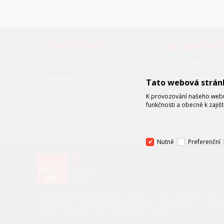
O SPOLEČNOSTI
JAK NAKUP
O nás
Obchodní podmí
Kontakty
Zákon o elektr
Tato webová strán
Zákon o obalech
K provozování našeho webu 
funkčnosti a obecně k zajiš
Správa cookies
Nutné
Preferenční
FCC průmyslové systémy
je technicko – obchodní společností, 
automatizace a telekomunikační techniky. Společnost je též význa
systémy strojového vidění a pokročilé robotiky.