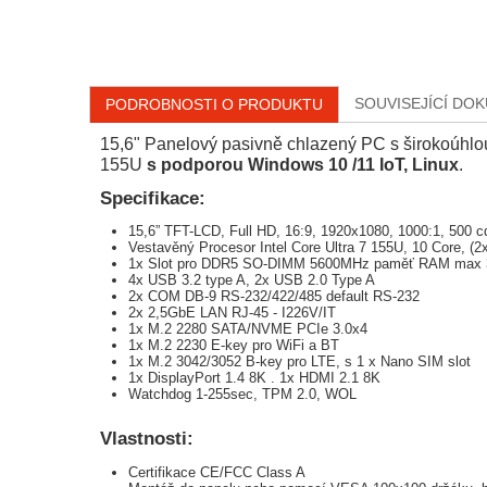
SOUVISEJÍCÍ DO
PODROBNOSTI O PRODUKTU
15,6" Panelový pasivně chlazený PC s širokoúhlo
155U
s podporou Windows 10 /11 IoT, Linux
.
Specifikace:
15,6” TFT-LCD, Full HD, 16:9, 1920x1080, 1000:1, 500 cd
Vestavěný Procesor Intel Core Ultra 7 155U, 10 Core, 
1x Slot pro DDR5 SO-DIMM 5600MHz paměť RAM max
4x USB 3.2 type A, 2x USB 2.0 Type A
2x COM DB-9 RS-232/422/485 default RS-232
2x 2,5GbE LAN RJ-45 - I226V/IT
1x M.2 2280 SATA/NVME PCIe 3.0x4
1x M.2 2230 E-key pro WiFi a BT
1x M.2 3042/3052 B-key pro LTE, s 1 x Nano SIM slot
1x DisplayPort 1.4 8K . 1x HDMI 2.1 8K
Watchdog 1-255sec, TPM 2.0, WOL
Vlastnosti:
Certifikace CE/FCC Class A