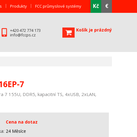
Kč
€
s
Produkty
FCC průmyslové systémy
Košík je prázdný
+420 472 774 173
info@fccps.cz
16EP-7
ra 7 155U, DDR5, kapacitní TS, 4xUSB, 2xLAN,
Cena na dotaz
ka
24 Měsíce