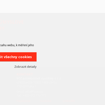
RŮMYSLOVÉ
MY
bsahu webu, k měření jeho
lit všechny cookies
Zobrazit detaily
KONTAKT
FCC průmyslové systémy s.r.o.
U Výstaviště 138/3, Holešovice
170 00 Praha 7
Email: info@fccps.cz
Tel.: +420 472 774 173
Facebook
Youtube
LinkedIN