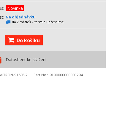
us
Novinka
st
Na objednávku
do 2 měsíců
- termín upřesníme
Do košíku
Datasheet ke stažení
AITRON-916EP-7
Part No.
9100000000003294