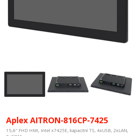
Aplex AITRON-816CP-7425
15,6" FHD HMI, Intel x7425E, kapacitní TS, 4xUSB, 2xLAN,