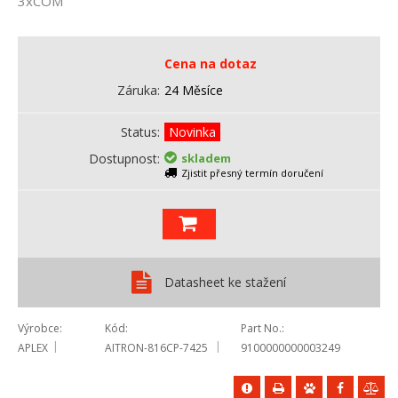
3xCOM
Cena na dotaz
Záruka
24 Měsíce
Status
Novinka
Dostupnost
skladem
Zjistit přesný termín doručení
Datasheet ke stažení
Výrobce
Kód
Part No.
APLEX
AITRON-816CP-7425
9100000000003249