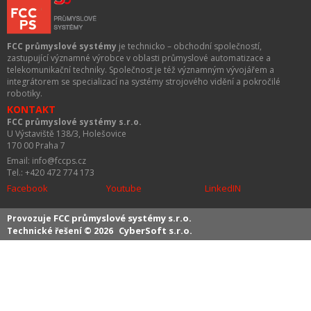
FCC průmyslové systémy
je technicko – obchodní společností,
zastupující významné výrobce v oblasti průmyslové automatizace a
telekomunikační techniky. Společnost je též významným vývojářem a
integrátorem se specializací na systémy strojového vidění a pokročilé
robotiky.
KONTAKT
FCC průmyslové systémy s.r.o.
U Výstaviště 138/3, Holešovice
170 00 Praha 7
Email: info@fccps.cz
Tel.: +420 472 774 173
Facebook
Youtube
LinkedIN
FCC průmyslové systémy s.r.o.
Provozuje
CyberSoft s.r.o.
Technické řešení © 2026