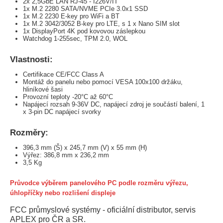
2x 2,5GbE LAN RJ-45 - I226V/IT
1x M.2 2280 SATA/NVME PCIe 3.0x1 SSD
1x M.2 2230 E-key pro WiFi a BT
1x M.2 3042/3052 B-key pro LTE, s 1 x Nano SIM slot
1x DisplayPort 4K pod kovovou záslepkou
Watchdog 1-255sec, TPM 2.0, WOL
Vlastnosti:
Certifikace CE/FCC Class A
Montáž do panelu nebo pomocí VESA 100x100 držáku,
hliníkové šasi
Provozní teploty -20°C až 60°C
Napájecí rozsah 9-36V DC, napájecí zdroj je součástí balení, 1
x 3-pin DC napájecí svorky
Rozměry:
396,3 mm (Š) x 245,7 mm (V) x 55 mm (H)
Výřez: 386,8 mm x 236,2 mm
3,5 Kg
Průvodce výběrem panelového PC podle rozměru výřezu,
úhlopříčky nebo rozlišení displeje
FCC průmyslové systémy - oficiální distributor, servis
APLEX pro ČR a SR.