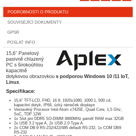
PODROBNOSTI O PRODUKTU
SOUVISEJÍCÍ DOKUMENTY
GPSR
POSLAT INFO
15,6" Panelový
pasivně chlazený
PC s širokoúhlou
kapacitně
dotykovou obrazovkou
s podporou Windows 10 /11 IoT,
Linux
.
Specifikace:
15,6” TFT-LCD, FHD, 16:9, 1920x1080, 1000:1, 500 cd,
kapacitní dotyk, IP66, úzký rámeček displaye
Vestavěný Procesor Intel Atom x7425E, Quad Core, 1,5 Ghz,
SoC, TDP 12W
1x Slot pro DDR5 SO-DIMM 4800MHz paměť RAM max 32GB
2x USB 3.2 type A, 2x USB 2.0 Type A
2x COM DB-9 RS-232/422/485 default RS-232, 1x COM DB9
RS-232