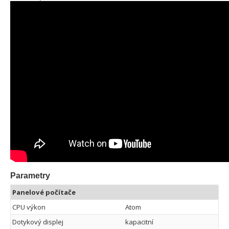
Parametry
Panelové počítače
CPU výkon
Atom
Dotykový displej
kapacitní