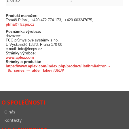
USB 3.2
2
Produkt manažer:
Tomáš Plíhal, +420 472 774 173, +420 603247675,
plihal@fccps.cz
Poznámka výrobce:
dovozce:
FCC průmyslové systémy s.r.o.
U Výstaviště 138/3, Praha 170 00
e-mail: info@fccps.cz
Stránky výrobce:
www.aplex.com
Stránky o produktu:
https://www.aplex.com/index.php/product/list/hmi/aitron_-
_8c_series_---_alder_lake-n/3614/
O SPOLEČNOSTI
O nás
Kontakty