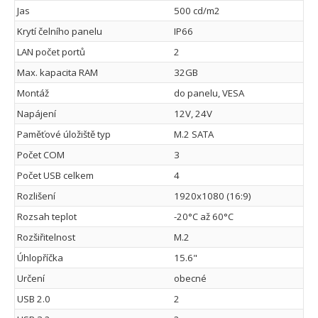
Jas
500 cd/m2
Krytí čelního panelu
IP66
LAN počet portů
2
Max. kapacita RAM
32GB
Montáž
do panelu, VESA
Napájení
12V, 24V
Paměťové úložiště typ
M.2 SATA
Počet COM
3
Počet USB celkem
4
Rozlišení
1920x1080 (16:9)
Rozsah teplot
-20°C až 60°C
Rozšiřitelnost
M.2
Úhlopříčka
15.6"
Určení
obecné
USB 2.0
2