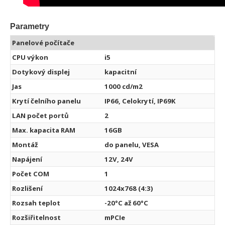
Parametry
Panelové počítače
CPU výkon
i5
Dotykový displej
kapacitní
Jas
1000 cd/m2
Krytí čelního panelu
IP66, Celokrytí, IP69K
LAN počet portů
2
Max. kapacita RAM
16GB
Montáž
do panelu, VESA
Napájení
12V, 24V
Počet COM
1
Rozlišení
1024x768 (4:3)
Rozsah teplot
-20°C až 60°C
Rozšiřitelnost
mPCIe