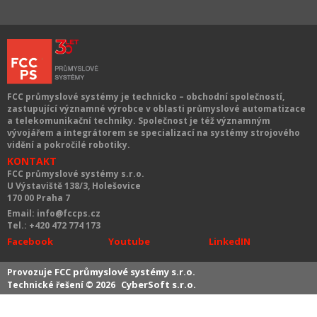
FCC průmyslové systémy
je technicko – obchodní společností,
zastupující významné výrobce v oblasti průmyslové automatizace
a telekomunikační techniky. Společnost je též významným
vývojářem a integrátorem se specializací na systémy strojového
vidění a pokročilé robotiky.
KONTAKT
FCC průmyslové systémy s.r.o.
U Výstaviště 138/3, Holešovice
170 00 Praha 7
Email: info@fccps.cz
Tel.: +420 472 774 173
Facebook
Youtube
LinkedIN
FCC průmyslové systémy s.r.o.
Provozuje
CyberSoft s.r.o.
Technické řešení © 2026