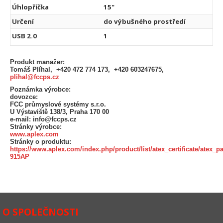
Úhlopříčka
15"
Určení
do výbušného prostředí
USB 2.0
1
Produkt manažer:
Tomáš Plíhal, +420 472 774 173, +420 603247675,
plihal@fccps.cz
Poznámka výrobce:
dovozce:
FCC průmyslové systémy s.r.o.
U Výstaviště 138/3, Praha 170 00
e-mail: info@fccps.cz
Stránky výrobce:
www.aplex.com
Stránky o produktu:
https://www.aplex.com/index.php/product/list/atex_certificate/atex_p
915AP
O SPOLEČNOSTI