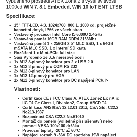
výbušného prostředí ATEX Zona 2 s vyšší svítivostí
1000cd
WIN 7, 8.1 Embeded, WIN 10 IoT ENT LTSB
Specifikace:
15” TFT-LCD, 4:3, 1024x768, 800:1, 1000 cd, projekčně
kapacitní dotyk, IP66 ze všech stran
Vestavěný procesor Intel Core I5-6300U 2.4GHz,
Vestavěná pamět 16GB RAM DDR4 2133Mhz
Vestavěná pamět 1 x 256GB 2.5" MLC SSD, 1 x 64GB
mSATA MLC SSD, 1 x Interní SD karta
Rozšíření 1 x Mini-PCIe full size
Šasi Vyrobeno ze 316 nerezové oceli
1x M12 8-pinový konektor pro 2 x USB 2.0
1x M12 8-pinový pro COM RS-232
2x M12 8-pinový konektor pro LAN
1x M12 12-pinový pro VGA
1x M12 3-pinový konektor pro DC napájení PC/ul>
Vlastnosti:
Certifikace CE / FCC Class A, ATEX Zone2 Ex nA ic
IIC T4 Gc Class I, Division2, Group ABCD T4
Certifikace ANSI/ISA 12.12.01-2013, CSA Std. C22.2
No213-1987
Bezpečnost CSA C22.2 No.61010
Montáž do panelu (volitelné příslušenství) nebo
pomocí VESA 100x100 držáku
Provozní teploty -20°C až 60°C
Napájecí rozsah 9 -36V DC spotřeba 19W napájecí