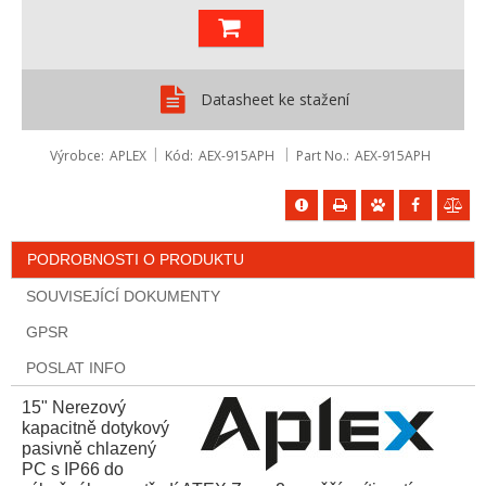
Datasheet ke stažení
Výrobce
APLEX
Kód
AEX-915APH
Part No.
AEX-915APH
PODROBNOSTI O PRODUKTU
SOUVISEJÍCÍ DOKUMENTY
GPSR
POSLAT INFO
15" Nerezový
kapacitně dotykový
pasivně chlazený
PC s IP66 do