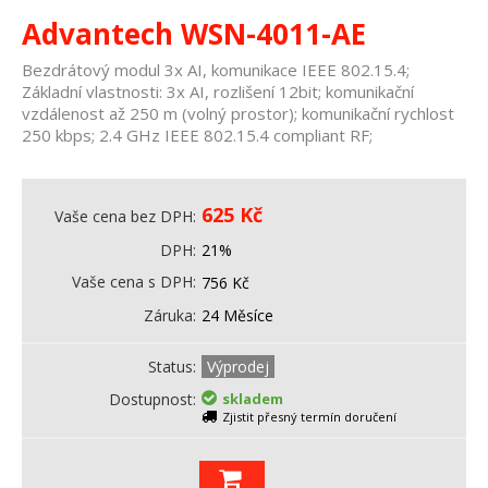
Advantech WSN-4011-AE
Bezdrátový modul 3x AI, komunikace IEEE 802.15.4;
Základní vlastnosti: 3x AI, rozlišení 12bit; komunikační
vzdálenost až 250 m (volný prostor); komunikační rychlost
250 kbps; 2.4 GHz IEEE 802.15.4 compliant RF;
625
Kč
Vaše cena bez DPH
DPH
21%
Vaše cena s DPH
756
Kč
Záruka
24 Měsíce
Status
Výprodej
Dostupnost
skladem
Zjistit přesný termín doručení