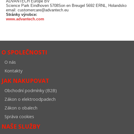
ADVANTECH Europe BV
Science Park Eindhoven 5708Son en Breugel 5692 ERNL, Holandsko
email: customercare@advantech.eu
Stránky výrobce:
www.advantech.com
O SPOLEČNOSTI
O nás
Kontakty
JAK NAKUPOVAT
Obchodní podmínky (B2B)
Zákon o elektroodpadech
Zákon o obalech
Správa cookies
NAŠE SLUŽBY