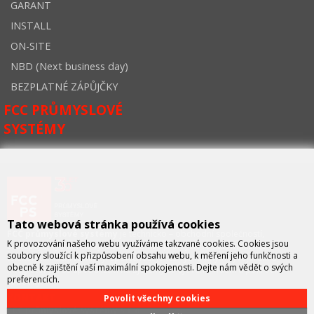
GARANT
INSTALL
ON-SITE
NBD (Next business day)
BEZPLATNÉ ZÁPŮJČKY
FCC PRŮMYSLOVÉ
SYSTÉMY
Tato webová stránka používá cookies
FCC průmyslové systémy
je technicko – obchodní společností,
K provozování našeho webu využíváme takzvané cookies. Cookies jsou
zastupující významné výrobce v oblasti průmyslové automatizace a
soubory sloužící k přizpůsobení obsahu webu, k měření jeho funkčnosti a
telekomunikační techniky. Společnost je též významným vývojářem a
obecně k zajištění vaší maximální spokojenosti. Dejte nám vědět o svých
integrátorem se specializací na systémy strojového vidění a pokročilé
preferencích.
robotiky.
KONTAKT
Povolit všechny cookies
FCC průmyslové systémy s.r.o.