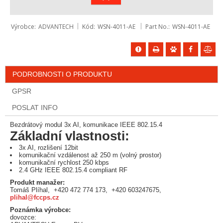
Výrobce
ADVANTECH
Kód
WSN-4011-AE
Part No.
WSN-4011-AE
PODROBNOSTI O PRODUKTU
GPSR
POSLAT INFO
Bezdrátový modul 3x AI, komunikace IEEE 802.15.4
Základní vlastnosti:
3x AI, rozlišení 12bit
komunikační vzdálenost až 250 m (volný prostor)
komunikační rychlost 250 kbps
2.4 GHz IEEE 802.15.4 compliant RF
Produkt manažer:
Tomáš Plíhal, +420 472 774 173, +420 603247675,
plihal@fccps.cz
Poznámka výrobce:
dovozce: