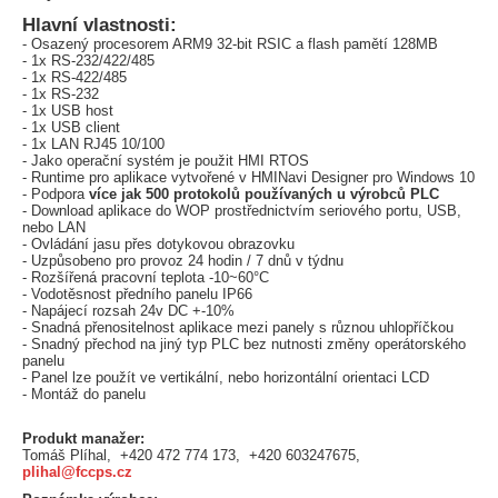
Hlavní vlastnosti:
- Osazený procesorem ARM9 32-bit RSIC a flash pamětí 128MB
- 1x RS-232/422/485
- 1x RS-422/485
- 1x RS-232
- 1x USB host
- 1x USB client
- 1x LAN RJ45 10/100
- Jako operační systém je použit HMI RTOS
- Runtime pro aplikace vytvořené v HMINavi Designer pro Windows 10
- Podpora
více jak 500 protokolů používaných u výrobců PLC
- Download aplikace do WOP prostřednictvím seriového portu, USB,
nebo LAN
- Ovládání jasu přes dotykovou obrazovku
- Uzpůsobeno pro provoz 24 hodin / 7 dnů v týdnu
- Rozšířená pracovní teplota -10~60°C
- Vodotěsnost předního panelu IP66
- Napájecí rozsah 24v DC +-10%
- Snadná přenositelnost aplikace mezi panely s různou uhlopříčkou
- Snadný přechod na jiný typ PLC bez nutnosti změny operátorského
panelu
- Panel lze použít ve vertikální, nebo horizontální orientaci LCD
- Montáž do panelu
Produkt manažer:
Tomáš Plíhal, +420 472 774 173, +420 603247675,
plihal@fccps.cz