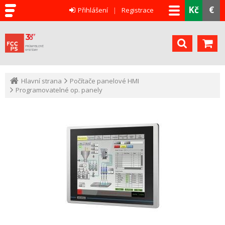
Kč
€
Přihlášení
Registrace
Hlavní strana
Počítače panelové HMI
Programovatelné op. panely