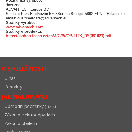
Poznámka výrobce:
dovozce:
ADVANTECH Europe BV
Science Park Eindhoven 5708Son en Breugel 5692 ERNL, Holandsko
email: customercare@advantech.eu
Stránky výrobce:
www.advantech.com
Stránky o produktu:
https://e-shop.fccps.cz/ds/ADV/WOP-212K_DS(081021).pdf
O SPOLEČNOSTI
O nás
Kontakty
JAK NAKUPOVAT
Obchodní podmínky (B2B)
Zákon o elektroodpadech
Zákon o obalech
Správa cookies