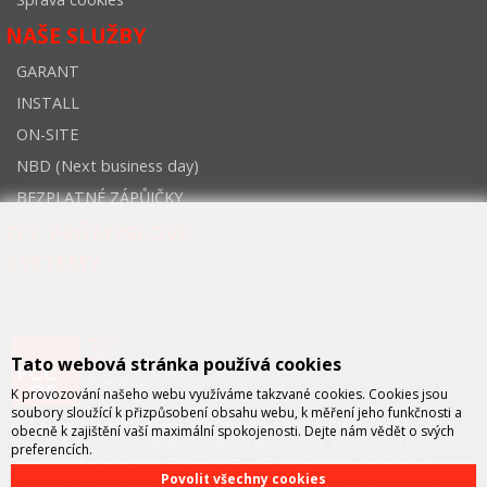
NAŠE SLUŽBY
GARANT
INSTALL
ON-SITE
NBD (Next business day)
BEZPLATNÉ ZÁPŮJČKY
FCC PRŮMYSLOVÉ
SYSTÉMY
Tato webová stránka používá cookies
K provozování našeho webu využíváme takzvané cookies. Cookies jsou
soubory sloužící k přizpůsobení obsahu webu, k měření jeho funkčnosti a
FCC průmyslové systémy
je technicko – obchodní společností,
obecně k zajištění vaší maximální spokojenosti. Dejte nám vědět o svých
zastupující významné výrobce v oblasti průmyslové automatizace a
preferencích.
telekomunikační techniky. Společnost je též významným vývojářem a
Povolit všechny cookies
integrátorem se specializací na systémy strojového vidění a pokročilé