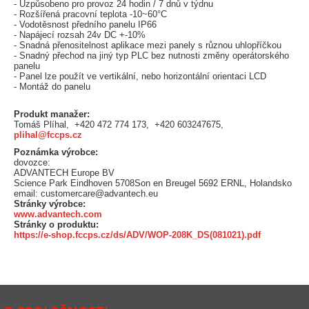
- Uzpůsobeno pro provoz 24 hodin / 7 dnů v týdnu
- Rozšířená pracovní teplota -10~60°C
- Vodotěsnost předního panelu IP66
- Napájecí rozsah 24v DC +-10%
- Snadná přenositelnost aplikace mezi panely s různou uhlopříčkou
- Snadný přechod na jiný typ PLC bez nutnosti změny operátorského
panelu
- Panel lze použít ve vertikální, nebo horizontální orientaci LCD
- Montáž do panelu
Produkt manažer:
Tomáš Plíhal, +420 472 774 173, +420 603247675,
plihal@fccps.cz
Poznámka výrobce:
dovozce:
ADVANTECH Europe BV
Science Park Eindhoven 5708Son en Breugel 5692 ERNL, Holandsko
email: customercare@advantech.eu
Stránky výrobce:
www.advantech.com
Stránky o produktu:
https://e-shop.fccps.cz/ds/ADV/WOP-208K_DS(081021).pdf