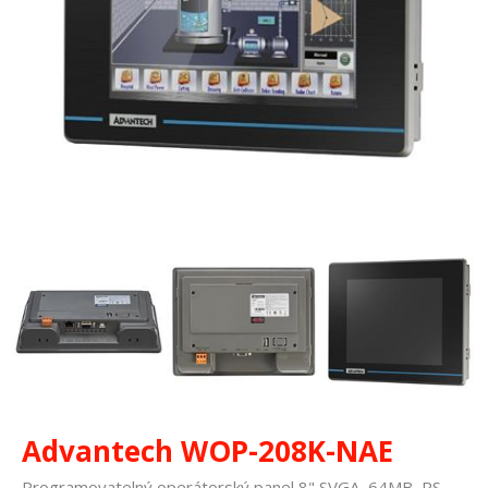
Advantech WOP-208K-NAE
Programovatelný operátorský panel 8" SVGA, 64MB, RS-