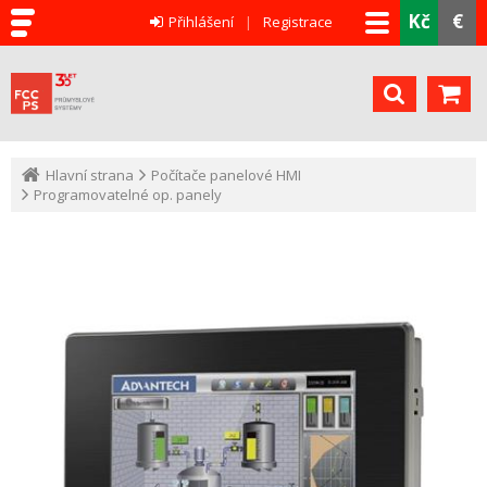
Kč
€
Přihlášení
Registrace
Hlavní strana
Počítače panelové HMI
Programovatelné op. panely