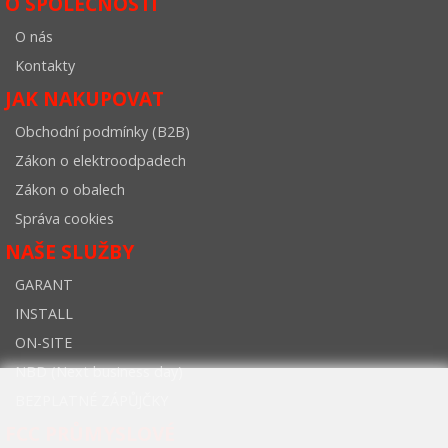
O SPOLEČNOSTI
O nás
Kontakty
JAK NAKUPOVAT
Obchodní podmínky (B2B)
Zákon o elektroodpadech
Zákon o obalech
Správa cookies
NAŠE SLUŽBY
GARANT
INSTALL
ON-SITE
NBD (Next business day)
BEZPLATNÉ ZÁPŮJČKY
FCC PRŮMYSLOVÉ