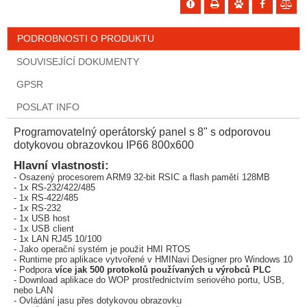
PODROBNOSTI O PRODUKTU
SOUVISEJÍCÍ DOKUMENTY
GPSR
POSLAT INFO
Programovatelný operátorský panel s 8" s odporovou
dotykovou obrazovkou IP66 800x600
Hlavní vlastnosti:
- Osazený procesorem ARM9 32-bit RSIC a flash pamětí 128MB
- 1x RS-232/422/485
- 1x RS-422/485
- 1x RS-232
- 1x USB host
- 1x USB client
- 1x LAN RJ45 10/100
- Jako operační systém je použit HMI RTOS
- Runtime pro aplikace vytvořené v HMINavi Designer pro Windows 10
- Podpora
více jak 500 protokolů používaných u výrobců PLC
- Download aplikace do WOP prostřednictvím seriového portu, USB,
nebo LAN
- Ovládání jasu přes dotykovou obrazovku