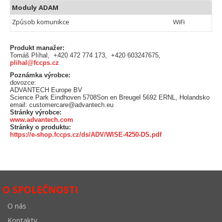
Moduly ADAM
Způsob komunikce
WiFi
Produkt manažer:
Tomáš Plíhal, +420 472 774 173, +420 603247675,
plihal@fccps.cz
Poznámka výrobce:
dovozce:
ADVANTECH Europe BV
Science Park Eindhoven 5708Son en Breugel 5692 ERNL, Holandsko
email: customercare@advantech.eu
Stránky výrobce:
www.advantech.com
Stránky o produktu:
https://e-shop.fccps.cz/ds/ADV/WISE-4250-DS.pdf
O SPOLEČNOSTI
O nás
Kontakty