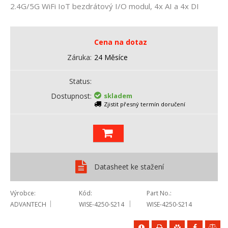
2.4G/5G WiFi IoT bezdrátový I/O modul, 4x AI a 4x DI
Cena na dotaz
Záruka
24 Měsíce
Status
Dostupnost
skladem
Zjistit přesný termín doručení
Datasheet ke stažení
Výrobce
Kód
Part No.
ADVANTECH
WISE-4250-S214
WISE-4250-S214