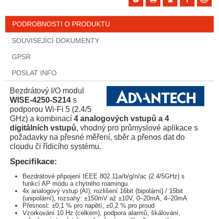
PODROBNOSTI O PRODUKTU
SOUVISEJÍCÍ DOKUMENTY
GPSR
POSLAT INFO
Bezdrátový I/O modul
WISE-4250-S214
s
podporou Wi-Fi 5 (2.4/5
GHz) a kombinací
4 analogových vstupů a 4
digitálních vstupů
, vhodný pro průmyslové aplikace s
požadavky na přesné měření, sběr a přenos dat do
cloudu či řídicího systému.
Specifikace:
Bezdrátové připojení IEEE 802.11a/b/g/n/ac (2.4/5GHz) s
funkcí AP módu a chytrého roamingu
4x analogový vstup (AI), rozlišení 16bit (bipolární) / 15bit
(unipolární), rozsahy: ±150mV až ±10V, 0–20mA, 4–20mA
Přesnost: ±0,1 % pro napětí, ±0,2 % pro proud
Vzorkování 10 Hz (celkem), podpora alarmů, škálování,