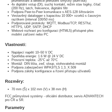
průměrování a detekce přerušení smyčky (burn-out)
4x digitální vstup (DI), suchý kontakt, režim stav logiky, čítač
(200 Hz), latch, frekvence, digitální filtr
Podpora Peer-to-Peer komunikace s AES-128 šifrováním
Vestavěný datalogger s kapacitou 10 000+ vzorků s časovým
razítkem (interval 100/50 ms)
Podporované protokoly: MQTT, Modbus/TCP, RESTful,
HTTPS, UDP, SNTP, DHCP
Webové rozhraní pro konfiguraci (HTML5) přístupné přes
mobilní zařízení nebo PC
Vlastnosti:
Napájecí napětí 10–50 V DC
Spotřeba energie: 1.6 W @ 24 V DC
Provozní teplota: -25°C až 70°C
Montáž: DIN lišta, zeď, sloup, stohovatelná montáž
Podpora zabezpečení WPA3/TLS 1.3, X.509
Podpora zálohy konfigurace a řízení přístupu uživatelů
Rozměry:
70 mm (Š) x 102 mm (V) x 38 mm (H)
FCC průmyslové systémy - oficiální distributor, servis ADVANTECH
pro ČR a SR.
Parametry