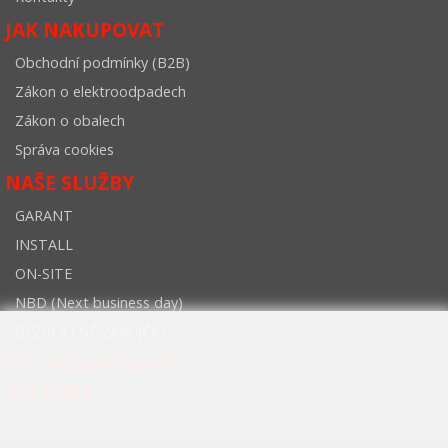
JAK NAKUPOVAT
Obchodní podmínky (B2B)
Zákon o elektroodpadech
Zákon o obalech
Správa cookies
NAŠE SLUŽBY
GARANT
INSTALL
ON-SITE
NBD (Next business day)
BEZPLATNÉ ZÁPŮJČKY
FCC PRŮMYSLOVÉ
SYSTÉMY