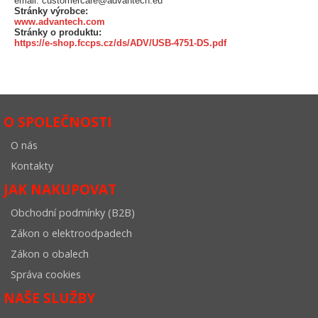
email: customercare@advantech.eu
Stránky výrobce:
www.advantech.com
Stránky o produktu:
https://e-shop.fccps.cz/ds/ADV/USB-4751-DS.pdf
O SPOLEČNOSTI
O nás
Kontakty
JAK NAKUPOVAT
Obchodní podmínky (B2B)
Zákon o elektroodpadech
Zákon o obalech
Správa cookies
NAŠE SLUŽBY