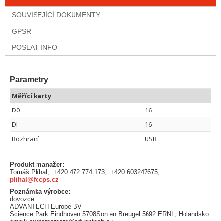
SOUVISEJÍCÍ DOKUMENTY
GPSR
POSLAT INFO
Parametry
Měřící karty
D0
16
DI
16
Rozhraní
USB
Produkt manažer:
Tomáš Plíhal, +420 472 774 173, +420 603247675,
plihal@fccps.cz
Poznámka výrobce:
dovozce:
ADVANTECH Europe BV
Science Park Eindhoven 5708Son en Breugel 5692 ERNL, Holandsko