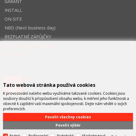
GARANT
INSTALL
ON-SITE
NBD (Next business day)
BEZPLATNÉ ZÁPŮJČKY
FCC PRŮMYSLOVÉ
SYSTÉMY
Tato webová stránka používá cookies
K provozování našeho webu využíváme takzvané cookies. Cookies jsou
soubory sloužící k přizpůsobení obsahu webu, k měření jeho funkčnosti a
FCC průmyslové systémy
je technicko – obchodní společností,
obecně k zajištění vaší maximální spokojenosti. Dejte nám vědět o svých
zastupující významné výrobce v oblasti průmyslové automatizace a
preferencích.
telekomunikační techniky. Společnost je též významným vývojářem a
integrátorem se specializací na systémy strojového vidění a pokročilé
Povolit všechny cookies
robotiky.
Povolit výběr
KONTAKT
FCC průmyslové systémy s.r.o.
Nutné
Preferenční
Statistické
Marketingové