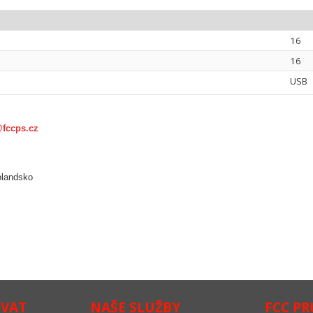
16
16
USB
@fccps.cz
olandsko
OVAT
NAŠE SLUŽBY
FCC P