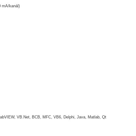
0 mA/kanál)
LabVIEW, VB.Net, BCB, MFC, VB6, Delphi, Java, Matlab, Qt