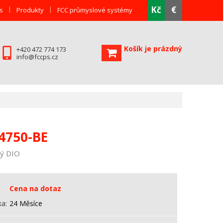
Kč
€
s
Produkty
FCC průmyslové systémy
Košík je prázdný
+420 472 774 173
info@fccps.cz
4750-BE
ný DIO
Cena na dotaz
ka
24 Měsíce