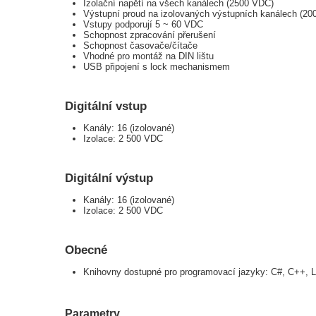
Izolační napětí na všech kanálech (2500 VDC)
Výstupní proud na izolovaných výstupních kanálech (20
Vstupy podporují 5 ~ 60 VDC
Schopnost zpracování přerušení
Schopnost časovače/čítače
Vhodné pro montáž na DIN lištu
USB připojení s lock mechanismem
Digitální vstup
Kanály: 16 (izolované)
Izolace: 2 500 VDC
Digitální výstup
Kanály: 16 (izolované)
Izolace: 2 500 VDC
Obecné
Knihovny dostupné pro programovací jazyky: C#, C++, 
Parametry