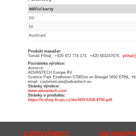
Měřící karty
D0
DI
Rozhraní
Produkt manažer:
Tomáš Plíhal, +420 472 774 173, +420 603247675,
plihal
Poznámka výrobce:
dovozce:
ADVANTECH Europe BV
Science Park Eindhoven 5708Son en Breugel 5692 ERNL, H
email: customercare@advantech.eu
Stránky výrobce:
www.advantech.com
Stránky o produktu:
https://e-shop.fccps.cz/ds/ADV/USB-4750.pdf
O SPOLEČNOSTI
JAK NAKUP