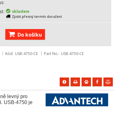
us
st
skladem
Zjistit přesný termín doručení
Do košíku
Kód
USB-4750-CE
Part No.
USB-4750-CE
čně levný pro
SB. USB-4750 je