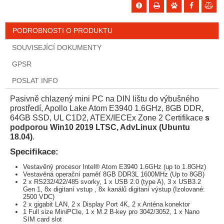
PODROBNOSTI O PRODUKTU
SOUVISEJÍCÍ DOKUMENTY
GPSR
POSLAT INFO
Pasivně chlazený mini PC na DIN lištu do výbušného
prostředí, Apollo Lake Atom E3940 1.6GHz, 8GB DDR,
64GB SSD, UL C1D2, ATEX/IECEx Zone 2 Certifikace
s
podporou Win10 2019 LTSC, AdvLinux (Ubuntu
18.04)
.
Specifikace:
Vestavěný procesor Intel® Atom E3940 1.6GHz (up to 1.8GHz)
Vestavěná operační paměť 8GB DDR3L 1600MHz (Up to 8GB)
2 x RS232/422/485 svorky, 1 x USB 2.0 (type A), 3 x USB3.2
Gen 1, 8x digitaní vstup , 8x kanálů digitaní výstup (Izolované:
2500 VDC)
2 x gigabit LAN, 2 x Display Port 4K, 2 x Anténa konektor
1 Full size MiniPCIe, 1 x M.2 B-key pro 3042/3052, 1 x Nano
SIM card slot