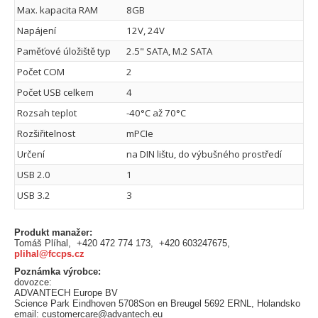
Max. kapacita RAM
8GB
Napájení
12V, 24V
Paměťové úložiště typ
2.5" SATA, M.2 SATA
Počet COM
2
Počet USB celkem
4
Rozsah teplot
-40°C až 70°C
Rozšiřitelnost
mPCIe
Určení
na DIN lištu, do výbušného prostředí
USB 2.0
1
USB 3.2
3
Produkt manažer:
Tomáš Plíhal, +420 472 774 173, +420 603247675,
plihal@fccps.cz
Poznámka výrobce:
dovozce:
ADVANTECH Europe BV
Science Park Eindhoven 5708Son en Breugel 5692 ERNL, Holandsko
email: customercare@advantech.eu