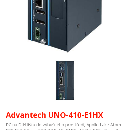
Advantech UNO-410-E1HX
PC na DIN lištu do výbušného prostředí, Apollo Lake Atom