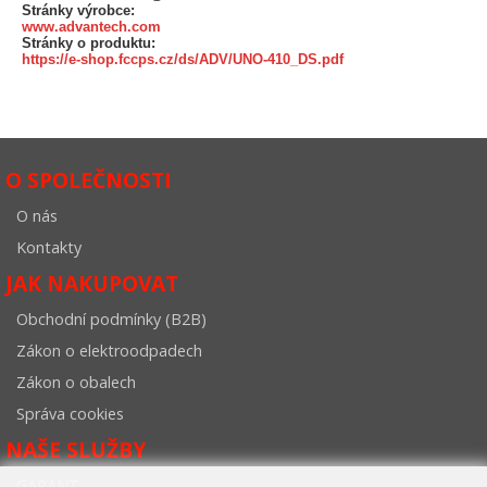
Stránky výrobce:
www.advantech.com
Stránky o produktu:
https://e-shop.fccps.cz/ds/ADV/UNO-410_DS.pdf
O SPOLEČNOSTI
O nás
Kontakty
JAK NAKUPOVAT
Obchodní podmínky (B2B)
Zákon o elektroodpadech
Zákon o obalech
Správa cookies
NAŠE SLUŽBY
GARANT