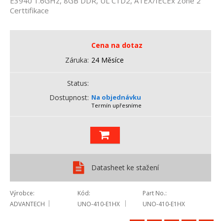
E3940 1.6GHz, 8GB DDR, UL C1D2, ATEX/IECEx Zone 2
Certtifikace
Cena na dotaz
Záruka
24 Měsíce
Status
Dostupnost
Na objednávku
Termín upřesníme
Datasheet ke stažení
Výrobce
Kód
Part No.
ADVANTECH
UNO-410-E1HX
UNO-410-E1HX