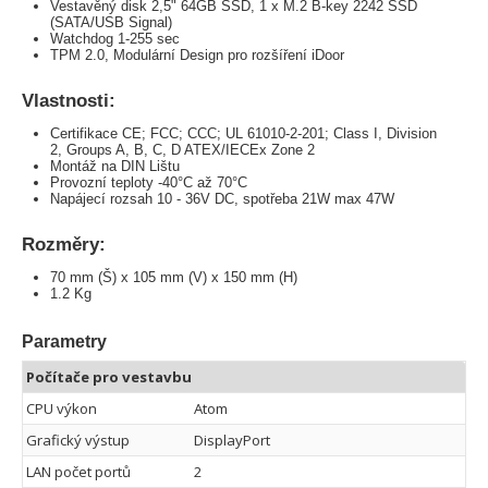
Vestavěný disk 2,5" 64GB SSD, 1 x M.2 B-key 2242 SSD
(SATA/USB Signal)
Watchdog 1-255 sec
TPM 2.0, Modulární Design pro rozšíření iDoor
Vlastnosti:
Certifikace CE; FCC; CCC; UL 61010-2-201; Class I, Division
2, Groups A, B, C, D ATEX/IECEx Zone 2
Montáž na DIN Lištu
Provozní teploty -40°C až 70°C
Napájecí rozsah 10 - 36V DC, spotřeba 21W max 47W
Rozměry:
70 mm (Š) x 105 mm (V) x 150 mm (H)
1.2 Kg
Parametry
Počítače pro vestavbu
CPU výkon
Atom
Grafický výstup
DisplayPort
LAN počet portů
2