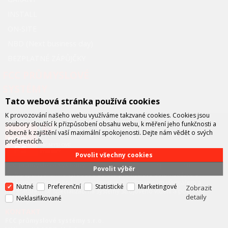
INSTALL
ON-SITE
NBD (Next business day)
BEZPLATNÉ ZÁPŮJČKY
FCC PRŮMYSLOVÉ
SYSTÉMY
Tato webová stránka používá cookies
K provozování našeho webu využíváme takzvané cookies. Cookies jsou
soubory sloužící k přizpůsobení obsahu webu, k měření jeho funkčnosti a
obecně k zajištění vaší maximální spokojenosti. Dejte nám vědět o svých
preferencích.
Povolit všechny cookies
FCC průmyslové systémy
je technicko – obchodní společností,
Povolit výběr
zastupující významné výrobce v oblasti průmyslové automatizace a
telekomunikační techniky. Společnost je též významným vývojářem a
Nutné
Preferenční
Statistické
Marketingové
Zobrazit
integrátorem se specializací na systémy strojového vidění a pokročilé
detaily
Neklasifikované
robotiky.
KONTAKT
FCC průmyslové systémy s.r.o.