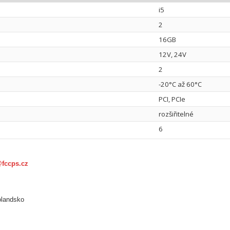
i5
2
16GB
12V, 24V
2
-20°C až 60°C
PCI, PCIe
rozšiřitelné
6
@fccps.cz
olandsko