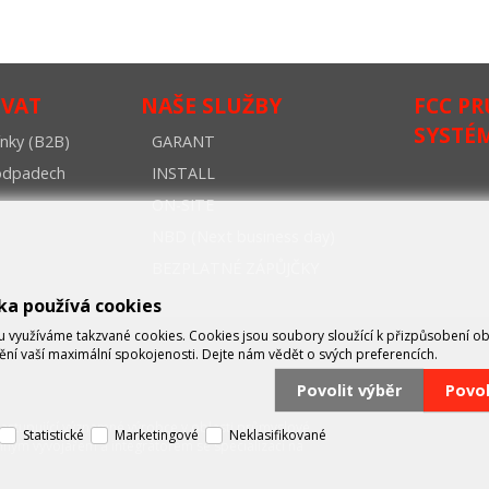
OVAT
NAŠE SLUŽBY
FCC P
SYSTÉ
nky (B2B)
GARANT
oodpadech
INSTALL
ON-SITE
NBD (Next business day)
BEZPLATNÉ ZÁPŮJČKY
ka používá cookies
využíváme takzvané cookies. Cookies jsou soubory sloužící k přizpůsobení o
tění vaší maximální spokojenosti. Dejte nám vědět o svých preferencích.
Povolit výběr
Povo
zastupující významné výrobce v oblasti průmyslové
Statistické
Marketingové
Neklasifikované
mným vývojářem a integrátorem se specializací na