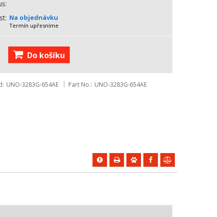
us
st
Na objednávku
Termín upřesníme
Do košíku
d
UNO-3283G-654AE
Part No.
UNO-3283G-654AE