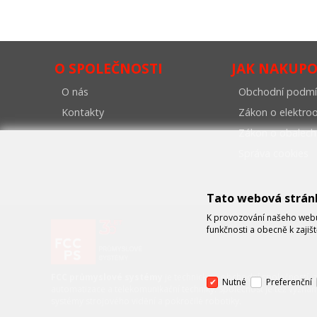
O SPOLEČNOSTI
JAK NAKUP
O nás
Obchodní podmí
Kontakty
Zákon o elektr
Zákon o obalech
Správa cookies
Tato webová strán
K provozování našeho webu 
funkčnosti a obecně k zajiš
FCC průmyslové systémy
je technicko – obchodní společností, 
Nutné
Preferenční
automatizace a telekomunikační techniky. Společnost je též význa
systémy strojového vidění a pokročilé robotiky.