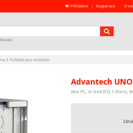
Přihlášení
Registrace
O ná
hledání
ana
Počítače pro vestavbu
Advantech UNO
Box PC, i5-6442EQ 1.9GHz, 
Záru