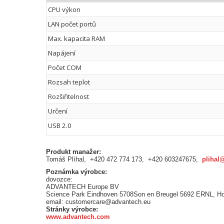
CPU výkon
LAN počet portů
Max. kapacita RAM
Napájení
Počet COM
Rozsah teplot
Rozšiřitelnost
Určení
USB 2.0
Produkt manažer:
Tomáš Plíhal, +420 472 774 173, +420 603247675,
plihal
Poznámka výrobce:
dovozce:
ADVANTECH Europe BV
Science Park Eindhoven 5708Son en Breugel 5692 ERNL, H
email: customercare@advantech.eu
Stránky výrobce:
www.advantech.com