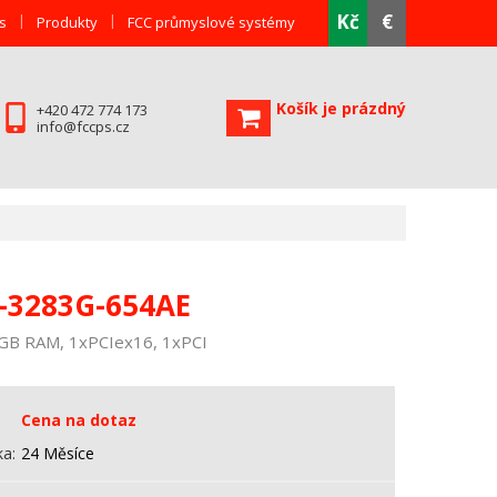
Kč
€
s
Produkty
FCC průmyslové systémy
Košík je prázdný
+420 472 774 173
info@fccps.cz
-3283G-654AE
8GB RAM, 1xPCIex16, 1xPCI
Cena na dotaz
ka
24 Měsíce