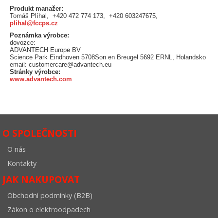
Produkt manažer:
Tomáš Plíhal, +420 472 774 173, +420 603247675,
plihal@fccps.cz
Poznámka výrobce:
dovozce:
ADVANTECH Europe BV
Science Park Eindhoven 5708Son en Breugel 5692 ERNL, Holandsko
email: customercare@advantech.eu
Stránky výrobce:
www.advantech.com
O SPOLEČNOSTI
O nás
Kontakty
JAK NAKUPOVAT
Obchodní podmínky (B2B)
Zákon o elektroodpadech