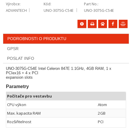
Výrobce
Kód
Part No.
ADVANTECH
UNO-3075G-C54E
UNO-3075G-C54E
PODROBNOSTI O PRODUKTU
GPSR
POSLAT INFO
UNO-3075G-C54E Intel Celeron 847E 1.1GHz, 4GB RAM, 1 x
PCIex16 + 4 x PCI
expansion slots
Parametry
Počítače pro vestavbu
CPU výkon
Atom
Max. kapacita RAM
2GB
Rozšiřitelnost
PCI