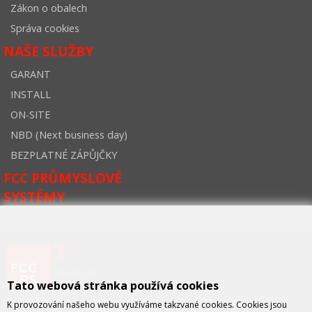
Zákon o obalech
Správa cookies
NAŠE SLUŽBY
GARANT
INSTALL
ON-SITE
NBD (Next business day)
BEZPLATNÉ ZÁPŮJČKY
FCC PRŮMYSLOVÉ
SYSTÉMY
Tato webová stránka používá cookies
FCC průmyslové systémy
je technicko – obchodní společností,
K provozování našeho webu využíváme takzvané cookies. Cookies jsou