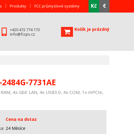
Kč
€
s
Produkty
FCC průmyslové systémy
Košík je prázdný
+420 472 774 173
info@fccps.cz
-2484G-7731AE
 RAM, 4x GbE LAN, 4x USB3.0, 4x COM, 1x mPCIe,
Cena na dotaz
ka
24 Měsíce