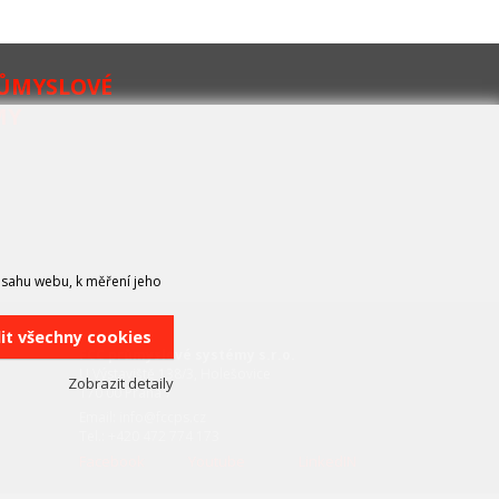
RŮMYSLOVÉ
MY
bsahu webu, k měření jeho
KONTAKT
lit všechny cookies
FCC průmyslové systémy s.r.o.
U Výstaviště 138/3, Holešovice
Zobrazit detaily
170 00 Praha 7
Email: info@fccps.cz
Tel.: +420 472 774 173
Facebook
Youtube
LinkedIN