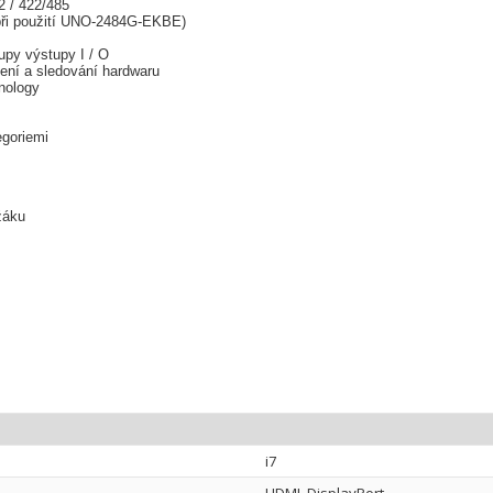
2 / 422/485
ě při použití UNO-2484G-EKBE)
py výstupy I / O
ení a sledování hardwaru
hnology
egoriemi
žáku
i7
HDMI, DisplayPort