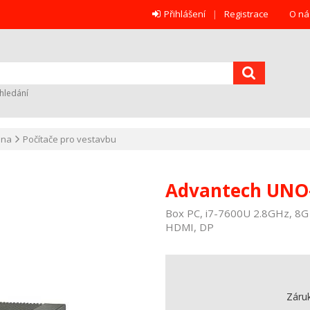
Přihlášení
Registrace
O ná
hledání
ana
Počítače pro vestavbu
Advantech UNO
Box PC, i7-7600U 2.8GHz, 8G
HDMI, DP
Záru