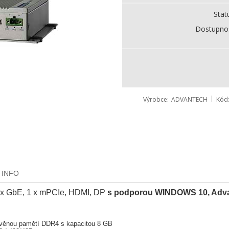
Stat
Dostupno
Výrobce
ADVANTECH
Kód
 INFO
4 x GbE, 1 x mPCIe, HDMI, DP
s podporou WINDOWS 10, Adva
avěnou pamětí DDR4 s kapacitou 8 GB