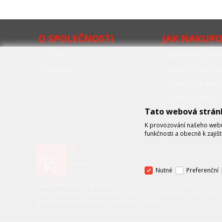
O SPOLEČNOSTI
JAK NAKUP
O nás
Obchodní podmí
Kontakty
Zákon o elektr
Zákon o obalech
Správa cookies
Tato webová strán
K provozování našeho webu 
funkčnosti a obecně k zajiš
Nutné
Preferenční
FCC průmyslové systémy
je technicko – obchodní společností, 
automatizace a telekomunikační techniky. Společnost je též význa
systémy strojového vidění a pokročilé robotiky.