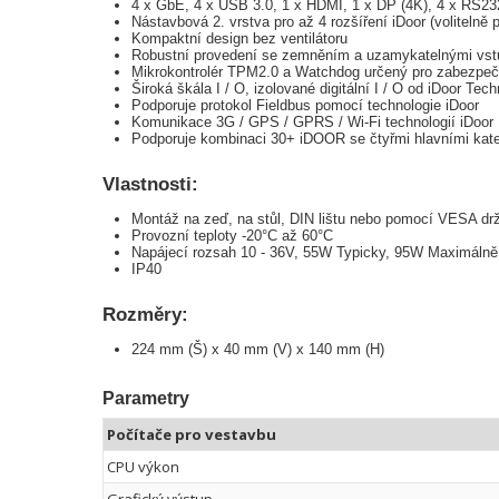
4 x GbE, 4 x USB 3.0, 1 x HDMI, 1 x DP (4K), 4 x RS23
Nástavbová 2. vrstva pro až 4 rozšíření iDoor (voliteln
Kompaktní design bez ventilátoru
Robustní provedení se zemněním a uzamykatelnými vstu
Mikrokontrolér TPM2.0 a Watchdog určený pro zabezpeč
Široká škála I / O, izolované digitální I / O od iDoor Tec
Podporuje protokol Fieldbus pomocí technologie iDoor
Komunikace 3G / GPS / GPRS / Wi-Fi technologií iDoor
Podporuje kombinaci 30+ iDOOR se čtyřmi hlavními kat
Vlastnosti:
Montáž na zeď, na stůl, DIN lištu nebo pomocí VESA dr
Provozní teploty -20°C až 60°C
Napájecí rozsah 10 - 36V, 55W Typicky, 95W Maximálně
IP40
Rozměry:
224 mm (Š) x 40 mm (V) x 140 mm (H)
Parametry
Počítače pro vestavbu
CPU výkon
Grafický výstup