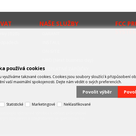
OVAT
NAŠE SLUŽBY
FCC P
SYSTÉ
nky (B2B)
GARANT
oodpadech
INSTALL
ON-SITE
NBD (Next business day)
ka používá cookies
BEZPLATNÉ ZÁPŮJČKY
využíváme takzvané cookies. Cookies jsou soubory sloužící k přizpůsobení o
tění vaší maximální spokojenosti. Dejte nám vědět o svých preferencích.
Povolit výběr
Povo
Statistické
Marketingové
Neklasifikované
zastupující významné výrobce v oblasti průmyslové
mným vývojářem a integrátorem se specializací na