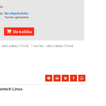
us
st
Na objednávku
Termín upřesníme
Do košíku
UNO-2484G-7731AE
Part No.
UNO-2484G-7731AE
ntech Linux
.