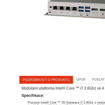
GPSR
POSLAT
PODROBNOSTI O PRODUKTU
Modulární platforma Intel® Core ™ i7 2.8Ghz se 
Specifikace:
Procesor Intel® Core ™ 7th Generace i7 2.8Ghz s vest