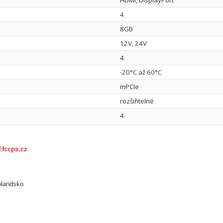
4
8GB
12V, 24V
4
-20°C až 60°C
mPCIe
rozšiřitelné
4
@fccps.cz
olandsko