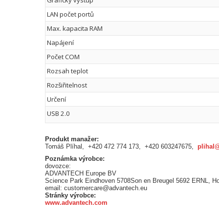
LAN počet portů
Max. kapacita RAM
Napájení
Počet COM
Rozsah teplot
Rozšiřitelnost
Určení
USB 2.0
Produkt manažer:
Tomáš Plíhal, +420 472 774 173, +420 603247675,
plihal
Poznámka výrobce:
dovozce:
ADVANTECH Europe BV
Science Park Eindhoven 5708Son en Breugel 5692 ERNL, H
email: customercare@advantech.eu
Stránky výrobce:
www.advantech.com