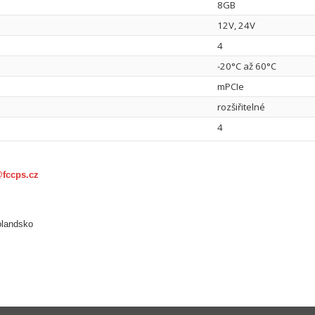
8GB
12V, 24V
4
-20°C až 60°C
mPCIe
rozšiřitelné
4
@fccps.cz
olandsko