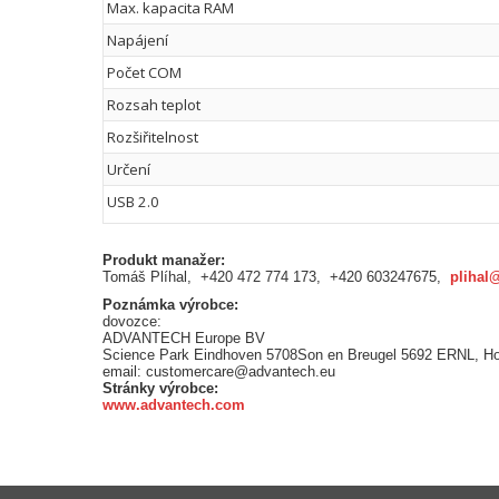
Max. kapacita RAM
Napájení
Počet COM
Rozsah teplot
Rozšiřitelnost
Určení
USB 2.0
Produkt manažer:
Tomáš Plíhal, +420 472 774 173, +420 603247675,
plihal
Poznámka výrobce:
dovozce:
ADVANTECH Europe BV
Science Park Eindhoven 5708Son en Breugel 5692 ERNL, H
email: customercare@advantech.eu
Stránky výrobce:
www.advantech.com