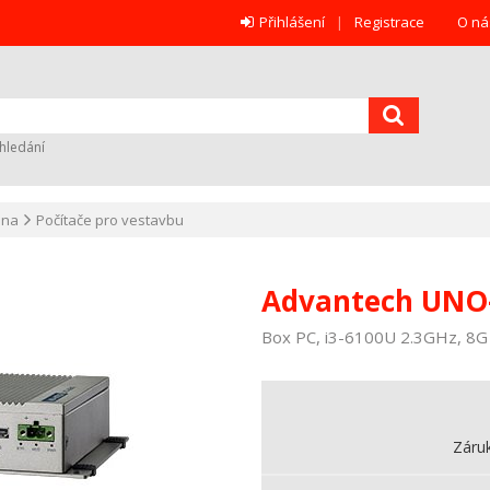
Přihlášení
Registrace
O ná
hledání
ana
Počítače pro vestavbu
Advantech UNO
Box PC, i3-6100U 2.3GHz, 8G
Záru