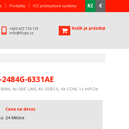
Kč
€
s
Produkty
FCC průmyslové systémy
Košík je prázdný
+420 472 774 173
info@fccps.cz
-2484G-6331AE
 RAM, 4x GbE LAN, 4x USB3.0, 4x COM, 1x mPCIe
Cena na dotaz
ka
24 Měsíce