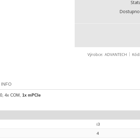
Stat
Dostupno
Výrobce
ADVANTECH
Kód
 INFO
.0, 4x COM,
1x mPCIe
i3
4