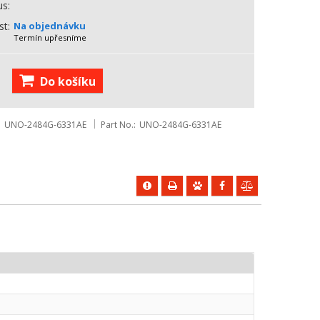
us
st
Na objednávku
Termín upřesníme
Do košíku
UNO-2484G-6331AE
Part No.
UNO-2484G-6331AE