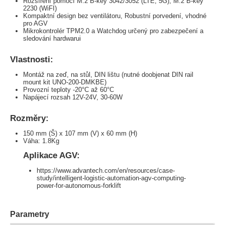
Rozšíření pomocí M.2 B-key 3042/3052 (LTE, 5G), M.2 B-key
2230 (WiFI)
Kompaktní design bez ventilátoru, Robustní porvedení, vhodné
pro AGV
Mikrokontrolér TPM2.0 a Watchdog určený pro zabezpečení a
sledování hardwarui
Vlastnosti:
Montáž na zeď, na stůl, DIN lištu (nutné doobjenat DIN rail
mount kit UNO-200-DMKBE)
Provozní teploty -20°C až 60°C
Napájecí rozsah 12V-24V, 30-60W
Rozměry:
150 mm (Š) x 107 mm (V) x 60 mm (H)
Váha: 1.8Kg
Aplikace AGV:
https://www.advantech.com/en/resources/case-
study/intelligent-logistic-automation-agv-computing-
power-for-autonomous-forklift
Parametry