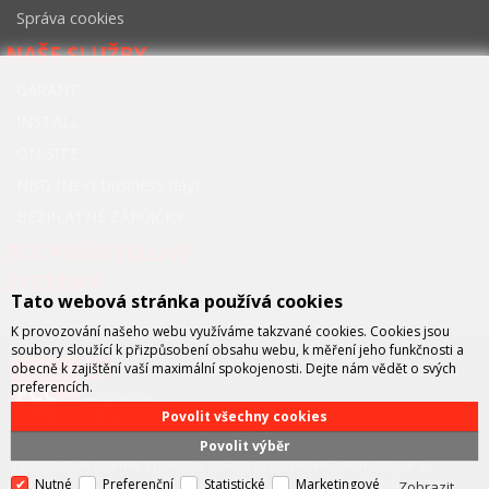
Správa cookies
NAŠE SLUŽBY
GARANT
INSTALL
ON-SITE
NBD (Next business day)
BEZPLATNÉ ZÁPŮJČKY
FCC PRŮMYSLOVÉ
SYSTÉMY
Tato webová stránka používá cookies
K provozování našeho webu využíváme takzvané cookies. Cookies jsou
soubory sloužící k přizpůsobení obsahu webu, k měření jeho funkčnosti a
obecně k zajištění vaší maximální spokojenosti. Dejte nám vědět o svých
preferencích.
Povolit všechny cookies
Povolit výběr
FCC průmyslové systémy
je technicko – obchodní společností,
zastupující významné výrobce v oblasti průmyslové automatizace a
telekomunikační techniky. Společnost je též významným vývojářem a
Nutné
Preferenční
Statistické
Marketingové
Zobrazit