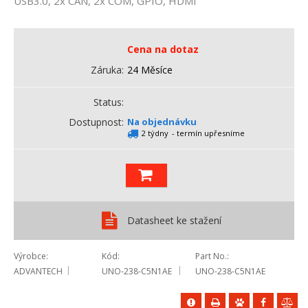
USB3.0, 2x CAN, 2x COM, GPIO, HDMI
Cena na dotaz
Záruka
24 Měsíce
Status
Dostupnost
Na objednávku
2 týdny
- termín upřesníme
Datasheet ke stažení
Výrobce
Kód
Part No.
ADVANTECH
UNO-238-C5N1AE
UNO-238-C5N1AE