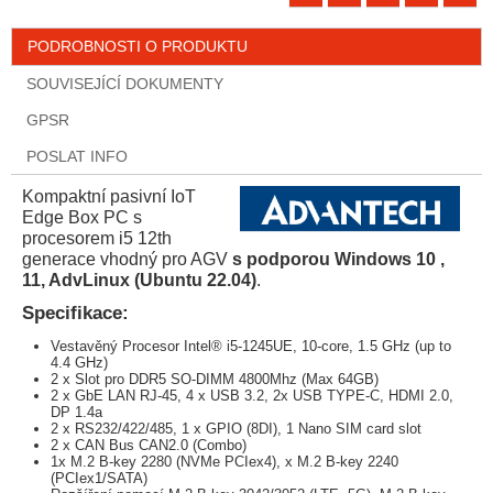
PODROBNOSTI O PRODUKTU
SOUVISEJÍCÍ DOKUMENTY
GPSR
POSLAT INFO
Kompaktní pasivní IoT
Edge Box PC s
procesorem i5 12th
generace vhodný pro AGV
s podporou Windows 10 ,
11, AdvLinux (Ubuntu 22.04)
.
Specifikace:
Vestavěný Procesor Intel® i5-1245UE, 10-core, 1.5 GHz (up to
4.4 GHz)
2 x Slot pro DDR5 SO-DIMM 4800Mhz (Max 64GB)
2 x GbE LAN RJ-45, 4 x USB 3.2, 2x USB TYPE-C, HDMI 2.0,
DP 1.4a
2 x RS232/422/485, 1 x GPIO (8DI), 1 Nano SIM card slot
2 x CAN Bus CAN2.0 (Combo)
1x M.2 B-key 2280 (NVMe PCIex4), x M.2 B-key 2240
(PCIex1/SATA)