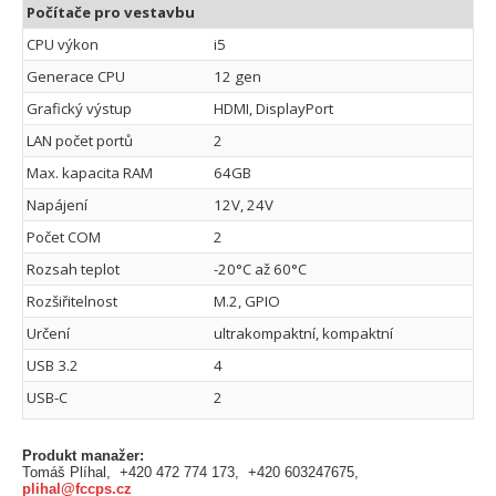
Počítače pro vestavbu
CPU výkon
i5
Generace CPU
12 gen
Grafický výstup
HDMI, DisplayPort
LAN počet portů
2
Max. kapacita RAM
64GB
Napájení
12V, 24V
Počet COM
2
Rozsah teplot
-20°C až 60°C
Rozšiřitelnost
M.2, GPIO
Určení
ultrakompaktní, kompaktní
USB 3.2
4
USB-C
2
Produkt manažer:
Tomáš Plíhal, +420 472 774 173, +420 603247675,
plihal@fccps.cz