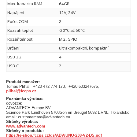
Max. kapacita RAM
64GB
Napájení
12V, 24V
Počet COM
2
Rozsah teplot
-20°C až 60°C
Rozšiřitelnost
M.2, GPIO
Určení
ultrakompaktní, kompaktní
USB 3.2
4
USB-C
2
Produkt manažer:
Tomáš Plíhal, +420 472 774 173, +420 603247675,
plihal@fccps.cz
Poznámka výrobce:
dovozce:
ADVANTECH Europe BV
Science Park Eindhoven 5708Son en Breugel 5692 ERNL, Holandsko
email: customercare@advantech.eu
Stránky výrobce:
www.advantech.com
Stránky o produktu:
https://e-shop.fccps.cz/ds/ADV/UNO-238-V2-DS.pdf