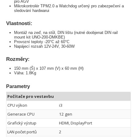
pro AGV
Mikrokontrolér TPM2.0 a Watchdog určený pro zabezpečení a
sledování hardwarui
Vlastnosti:
Montáž na zeď, na stůl, DIN lištu (nutné doobjenat DIN rail
mount kit UNO-200-DMKBE)
Provozní teploty -20°C až 60°C
Napájecí rozsah 12V-24V, 30-60W
Rozměry:
150 mm (Š) x 107 mm (V) x 60 mm (H)
Váha: 1.8Kg
Parametry
Počítače pro vestavbu
CPU výkon
i3
Generace CPU
12 gen
Grafický výstup
HDMI, DisplayPort
LAN počet portů
2