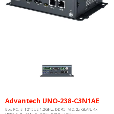
Advantech UNO-238-C3N1AE
Box PC, i3-1215UE 1.2GHz, DDR5, M.2, 2x GLAN, 4x