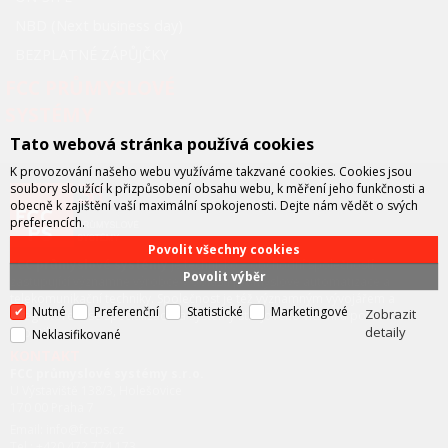
NBD (Next business day)
BEZPLATNÉ ZÁPŮJČKY
FCC PRŮMYSLOVÉ
SYSTÉMY
Tato webová stránka používá cookies
K provozování našeho webu využíváme takzvané cookies. Cookies jsou
soubory sloužící k přizpůsobení obsahu webu, k měření jeho funkčnosti a
obecně k zajištění vaší maximální spokojenosti. Dejte nám vědět o svých
preferencích.
Povolit všechny cookies
FCC průmyslové systémy
je technicko – obchodní společností,
Povolit výběr
zastupující významné výrobce v oblasti průmyslové automatizace a
telekomunikační techniky. Společnost je též významným vývojářem a
Nutné
Preferenční
Statistické
Marketingové
Zobrazit
integrátorem se specializací na systémy strojového vidění a pokročilé
detaily
robotiky.
Neklasifikované
KONTAKT
FCC průmyslové systémy s.r.o.
U Výstaviště 138/3, Holešovice
170 00 Praha 7
Email: info@fccps.cz
Tel.: +420 472 774 173