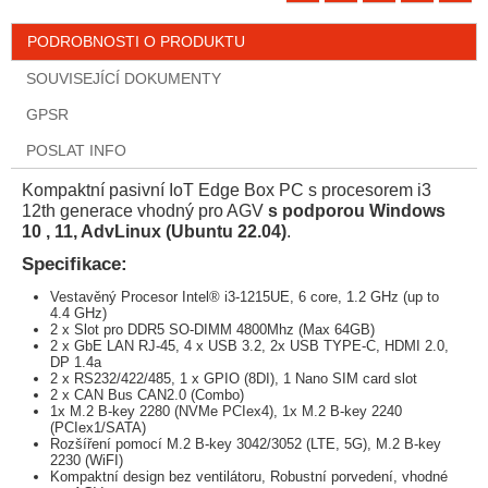
PODROBNOSTI O PRODUKTU
SOUVISEJÍCÍ DOKUMENTY
GPSR
POSLAT INFO
Kompaktní pasivní IoT Edge Box PC s procesorem i3
12th generace vhodný pro AGV
s podporou Windows
10 , 11, AdvLinux (Ubuntu 22.04)
.
Specifikace:
Vestavěný Procesor Intel® i3-1215UE, 6 core, 1.2 GHz (up to
4.4 GHz)
2 x Slot pro DDR5 SO-DIMM 4800Mhz (Max 64GB)
2 x GbE LAN RJ-45, 4 x USB 3.2, 2x USB TYPE-C, HDMI 2.0,
DP 1.4a
2 x RS232/422/485, 1 x GPIO (8DI), 1 Nano SIM card slot
2 x CAN Bus CAN2.0 (Combo)
1x M.2 B-key 2280 (NVMe PCIex4), 1x M.2 B-key 2240
(PCIex1/SATA)
Rozšíření pomocí M.2 B-key 3042/3052 (LTE, 5G), M.2 B-key
2230 (WiFI)
Kompaktní design bez ventilátoru, Robustní porvedení, vhodné