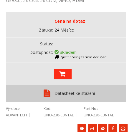
USB3.0, 2x CAN, 2x COM, GPIO, HDMI
Cena na dotaz
Záruka
24 Měsíce
Status
Dostupnost
skladem
Zjistit přesný termín doručení
Datasheet ke stažení
Výrobce
Kód
Part No.
ADVANTECH
UNO-238-C3N1AE
UNO-238-C3N1AE