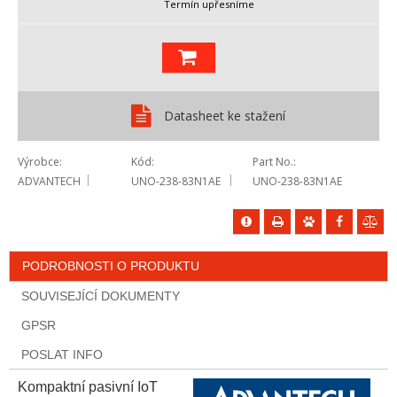
Termín upřesníme
Datasheet ke stažení
Výrobce
Kód
Part No.
ADVANTECH
UNO-238-83N1AE
UNO-238-83N1AE
PODROBNOSTI O PRODUKTU
SOUVISEJÍCÍ DOKUMENTY
GPSR
POSLAT INFO
Kompaktní pasivní IoT