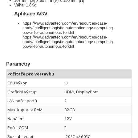
107 mm (Š) x 60 mm (V) x 150 mm (H)
Váha: 1.8Kg
Aplikace AGV:
https://www.advantech.com/en/resources/case-
study/intelligent-logistic-automation-agv-computing-
power-for-autonomous-forklift
https://www.advantech.com/en/resources/case-
study/intelligent-logistic-automation-agv-computing-
power-for-autonomous-forklift
Parametry
Počítače pro vestavbu
CPU výkon
i3
Grafický výstup
HDMI, DisplayPort
LAN počet portů
2
Max. kapacita RAM
32GB
Napájení
12V
Počet COM
2
Rozsah teplot
-20°C až 60°C