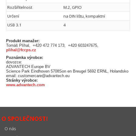
Rozšiřitelnost
M.2, GPIO
Určení
na DIN lištu, kompaktní
USB 3.1
4
Produkt manažer:
Tomáš Plíhal, +420 472 774 173, +420 603247675,
plihal@fccps.cz
Poznámka výrobce:
dovozce:
ADVANTECH Europe BV
Science Park Eindhoven 5708Son en Breugel 5692 ERNL, Holandsko
email: customercare@advantech.eu
Stránky výrobce:
www.advantech.com
O SPOLEČNOSTI
O nás