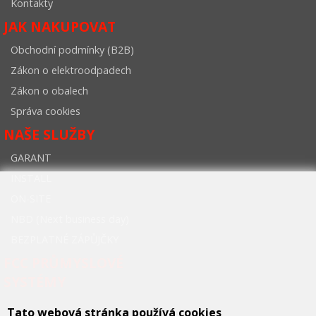
Kontakty
JAK NAKUPOVAT
Obchodní podmínky (B2B)
Zákon o elektroodpadech
Zákon o obalech
Správa cookies
NAŠE SLUŽBY
GARANT
INSTALL
ON-SITE
NBD (Next business day)
BEZPLATNÉ ZÁPŮJČKY
FCC PRŮMYSLOVÉ
SYSTÉMY
Tato webová stránka používá cookies