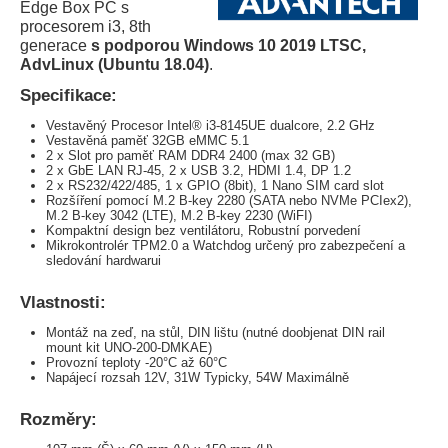
Edge Box PC s
procesorem i3, 8th
generace
s podporou Windows 10 2019 LTSC,
AdvLinux (Ubuntu 18.04)
.
Specifikace:
Vestavěný Procesor Intel® i3-8145UE dualcore, 2.2 GHz
Vestavěná paměť 32GB eMMC 5.1
2 x Slot pro paměť RAM DDR4 2400 (max 32 GB)
2 x GbE LAN RJ-45, 2 x USB 3.2, HDMI 1.4, DP 1.2
2 x RS232/422/485, 1 x GPIO (8bit), 1 Nano SIM card slot
Rozšíření pomocí M.2 B-key 2280 (SATA nebo NVMe PCIex2),
M.2 B-key 3042 (LTE), M.2 B-key 2230 (WiFI)
Kompaktní design bez ventilátoru, Robustní porvedení
Mikrokontrolér TPM2.0 a Watchdog určený pro zabezpečení a
sledování hardwarui
Vlastnosti:
Montáž na zeď, na stůl, DIN lištu (nutné doobjenat DIN rail
mount kit UNO-200-DMKAE)
Provozní teploty -20°C až 60°C
Napájecí rozsah 12V, 31W Typicky, 54W Maximálně
Rozměry: