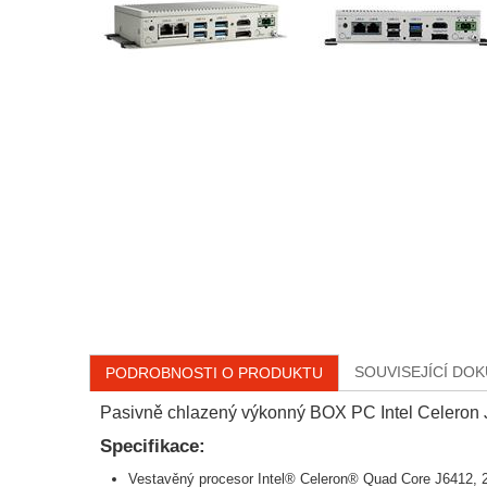
SOUVISEJÍCÍ DO
PODROBNOSTI O PRODUKTU
Pasivně chlazený výkonný BOX PC Intel Celeron
Specifikace:
Vestavěný procesor Intel® Celeron® Quad Core J6412,