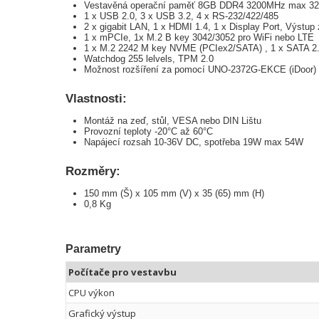
Vestavěná operační paměť 8GB DDR4 3200MHz max 32G
1 x USB 2.0, 3 x USB 3.2, 4 x RS-232/422/485
2 x gigabit LAN, 1 x HDMI 1.4, 1 x Display Port, Výstup
1 x mPCIe, 1x M.2 B key 3042/3052 pro WiFi nebo LTE
1 x M.2 2242 M key NVME (PCIex2/SATA) , 1 x SATA 2
Watchdog 255 lelvels, TPM 2.0
Možnost rozšíření za pomocí UNO-2372G-EKCE (iDoor)
Vlastnosti:
Montáž na zeď, stůl, VESA nebo DIN Lištu
Provozní teploty -20°C až 60°C
Napájecí rozsah 10-36V DC, spotřeba 19W max 54W
Rozměry:
150 mm (Š) x 105 mm (V) x 35 (65) mm (H)
0,8 Kg
Parametry
Počítače pro vestavbu
CPU výkon
Grafický výstup