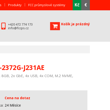
Kč
€
s
Produkty
FCC průmyslové systémy
Košík je prázdný
+420 472 774 173
info@fccps.cz
-2372G-J231AE
, 8GB, 2x GbE, 4x USB, 4x COM, M.2 NVME,
Cena na dotaz
ka
24 Měsíce