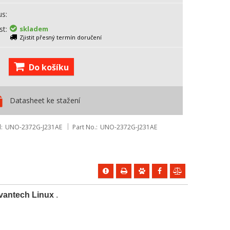
us
st
skladem
Zjistit přesný termín doručení
Do košíku
Datasheet ke stažení
d
UNO-2372G-J231AE
Part No.
UNO-2372G-J231AE
vantech Linux
.