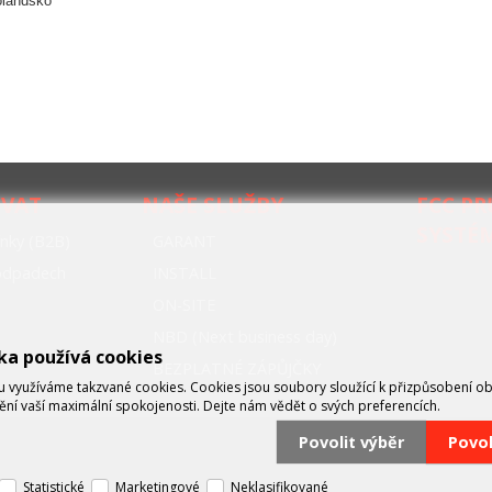
olandsko
OVAT
NAŠE SLUŽBY
FCC P
SYSTÉ
nky (B2B)
GARANT
oodpadech
INSTALL
ON-SITE
NBD (Next business day)
ka používá cookies
BEZPLATNÉ ZÁPŮJČKY
využíváme takzvané cookies. Cookies jsou soubory sloužící k přizpůsobení o
tění vaší maximální spokojenosti. Dejte nám vědět o svých preferencích.
Povolit výběr
Povo
Statistické
Marketingové
Neklasifikované