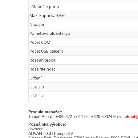
LAN počet portů
Max. kapacita RAM
Napájení
Paměťové úložiště typ
Počet COM
Počet USB celkem
Rozsah teplot
Rozšiřitelnost
Určení
USB 2.0
USB 3.2
Produkt manažer:
Tomáš Plíhal, +420 472 774 173, +420 603247675,
plihal
Poznámka výrobce:
dovozce:
ADVANTECH Europe BV