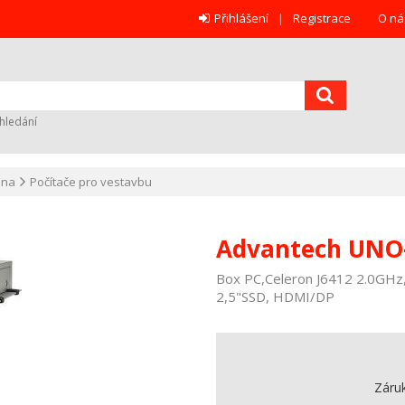
Přihlášení
Registrace
O ná
hledání
ana
Počítače pro vestavbu
Advantech UNO
Box PC,Celeron J6412 2.0GHz
2,5"SSD, HDMI/DP
Záru