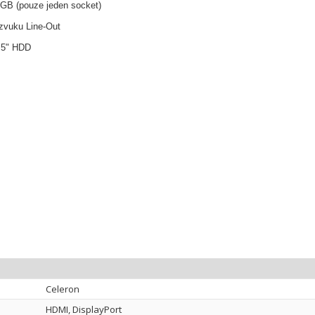
B (pouze jeden socket)
 zvuku Line-Out
.5" HDD
Celeron
HDMI, DisplayPort