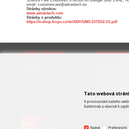
Science Park Eindhoven 5708Son en Breugel 5692 ERNL, H
email: customercare@advantech.eu
Stránky výrobce:
www.advantech.com
Stránky o produktu:
https://e-shop.fccps.cz/ds/ADV/UNO-2372G2-V2.pdf
O SPOLEČNOSTI
JAK NAKUP
O nás
Obchodní podmí
Kontakty
Zákon o elektr
Zákon o obalech
Správa cookies
Tato webová strán
K provozování našeho webu 
funkčnosti a obecně k zajiš
Nutné
Preferenční