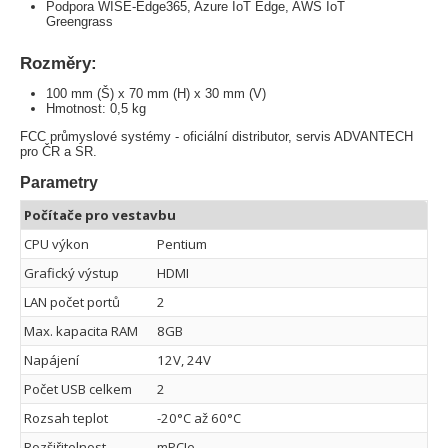
Podpora WISE-Edge365, Azure IoT Edge, AWS IoT
Greengrass
Rozměry:
100 mm (Š) x 70 mm (H) x 30 mm (V)
Hmotnost: 0,5 kg
FCC průmyslové systémy - oficiální distributor, servis ADVANTECH
pro ČR a SR.
Parametry
Počítače pro vestavbu
CPU výkon
Pentium
Grafický výstup
HDMI
LAN počet portů
2
Max. kapacita RAM
8GB
Napájení
12V, 24V
Počet USB celkem
2
Rozsah teplot
-20°C až 60°C
Rozšiřitelnost
mPCIe