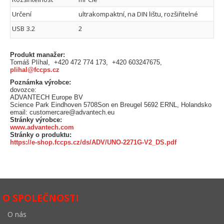
Určení
ultrakompaktní, na DIN lištu, rozšiřitelné
USB 3.2
2
Produkt manažer:
Tomáš Plíhal, +420 472 774 173, +420 603247675,
plihal@fccps.cz
Poznámka výrobce:
dovozce:
ADVANTECH Europe BV
Science Park Eindhoven 5708Son en Breugel 5692 ERNL, Holandsko
email: customercare@advantech.eu
Stránky výrobce:
www.advantech.com
Stránky o produktu:
https://e-shop.fccps.cz/ds/ADV/UNO-2271G-V2_DS.pdf
O SPOLEČNOSTI
O nás