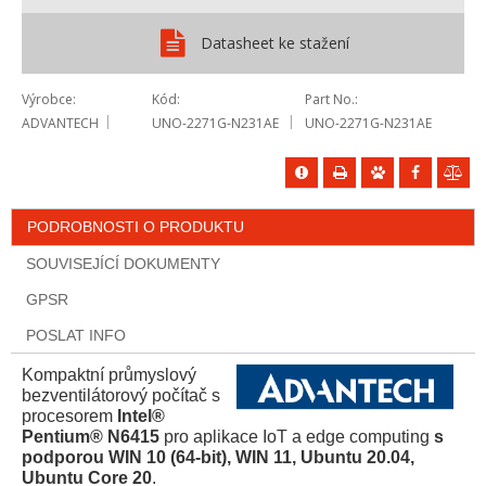
Datasheet ke stažení
Výrobce
Kód
Part No.
ADVANTECH
UNO-2271G-N231AE
UNO-2271G-N231AE
PODROBNOSTI O PRODUKTU
SOUVISEJÍCÍ DOKUMENTY
GPSR
POSLAT INFO
Kompaktní průmyslový
bezventilátorový počítač s
procesorem
Intel®
Pentium® N6415
pro aplikace IoT a edge computing
s
podporou WIN 10 (64-bit), WIN 11, Ubuntu 20.04,
Ubuntu Core 20
.