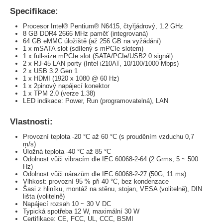
Specifikace:
Procesor Intel® Pentium® N6415, čtyřjádrový, 1.2 GHz
8 GB DDR4 2666 MHz paměť (integrovaná)
64 GB eMMC úložiště (až 256 GB na vyžádání)
1 x mSATA slot (sdílený s mPCIe slotem)
1 x full-size mPCIe slot (SATA/PCIe/USB2.0 signál)
2 x RJ-45 LAN porty (Intel i210AT, 10/100/1000 Mbps)
2 x USB 3.2 Gen 1
1 x HDMI (1920 x 1080 @ 60 Hz)
1 x 2pinový napájecí konektor
1 x TPM 2.0 (verze 1.38)
LED indikace: Power, Run (programovatelná), LAN
Vlastnosti:
Provozní teplota -20 °C až 60 °C (s prouděním vzduchu 0,7
m/s)
Úložná teplota -40 °C až 85 °C
Odolnost vůči vibracím dle IEC 60068-2-64 (2 Grms, 5 ~ 500
Hz)
Odolnost vůči nárazům dle IEC 60068-2-27 (50G, 11 ms)
Vlhkost: provozní 95 % při 40 °C, bez kondenzace
Šasi z hliníku, montáž na stěnu, stojan, VESA (volitelně), DIN
lišta (volitelně)
Napájecí rozsah 10 ~ 30 V DC
Typická spotřeba 12 W, maximální 30 W
Certifikace: CE, FCC, UL, CCC, BSMI