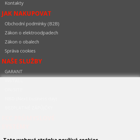
Kontakty
JAK NAKUPOVAT
Obchodní podmínky (B2B)
Zákon o elektroodpadech
Zákon o obalech
Správa cookies
NAŠE SLUŽBY
GARANT
INSTALL
ON-SITE
NBD (Next business day)
BEZPLATNÉ ZÁPŮJČKY
FCC PRŮMYSLOVÉ
SYSTÉMY
Tato webová stránka používá cookies