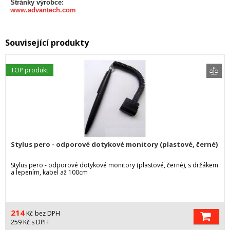
Stránky výrobce:
www.advantech.com
Související produkty
TOP produkt
Stylus pero - odporové dotykové monitory (plastové, černé)
Stylus pero - odporové dotykové monitory (plastové, černé), s držákem
a lepením, kabel až 100cm
214
Kč
bez DPH
259
Kč
s DPH