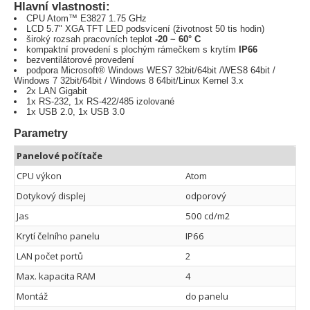
Hlavní vlastnosti:
CPU Atom™ E3827 1.75 GHz
LCD 5.7" XGA TFT LED podsvícení (životnost 50 tis hodin)
široký rozsah pracovních teplot
-20 ~ 60° C
kompaktní provedení s plochým rámečkem s krytím
IP66
bezventilátorové provedení
podpora Microsoft® Windows WES7 32bit/64bit /WES8 64bit /
Windows 7 32bit/64bit / Windows 8 64bit/Linux Kernel 3.x
2x LAN Gigabit
1x RS-232, 1x RS-422/485 izolované
1x USB 2.0, 1x USB 3.0
Parametry
Panelové počítače
CPU výkon
Atom
Dotykový displej
odporový
Jas
500 cd/m2
Krytí čelního panelu
IP66
LAN počet portů
2
Max. kapacita RAM
4
Montáž
do panelu