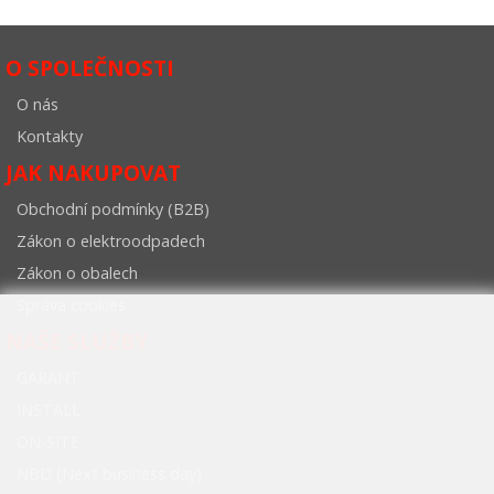
O SPOLEČNOSTI
O nás
Kontakty
JAK NAKUPOVAT
Obchodní podmínky (B2B)
Zákon o elektroodpadech
Zákon o obalech
Správa cookies
NAŠE SLUŽBY
GARANT
INSTALL
ON-SITE
NBD (Next business day)