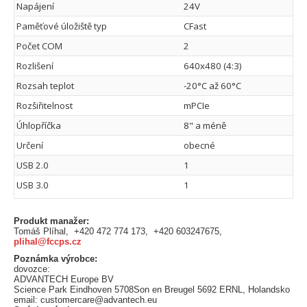
Napájení
24V
Paměťové úložiště typ
CFast
Počet COM
2
Rozlišení
640x480 (4:3)
Rozsah teplot
-20°C až 60°C
Rozšiřitelnost
mPCIe
Úhlopříčka
8" a méně
Určení
obecné
USB 2.0
1
USB 3.0
1
Produkt manažer:
Tomáš Plíhal, +420 472 774 173, +420 603247675,
plihal@fccps.cz
Poznámka výrobce:
dovozce:
ADVANTECH Europe BV
Science Park Eindhoven 5708Son en Breugel 5692 ERNL, Holandsko
email: customercare@advantech.eu