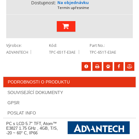
Dostupnost
Na objednávku
Termín upřesníme
Výrobce
Kód
Part No.
ADVANTECH
TPC-651T-E3AE
TPC-651T-E3AE
PODROBNOSTI O PRODUKTU
SOUVISEJÍCÍ DOKUMENTY
GPSR
POSLAT INFO
PC s LCD 5.7" TFT, Atom™
E3827 1.75 GHz , 4GB, T/S,
-20 ~ 60° C, IP66