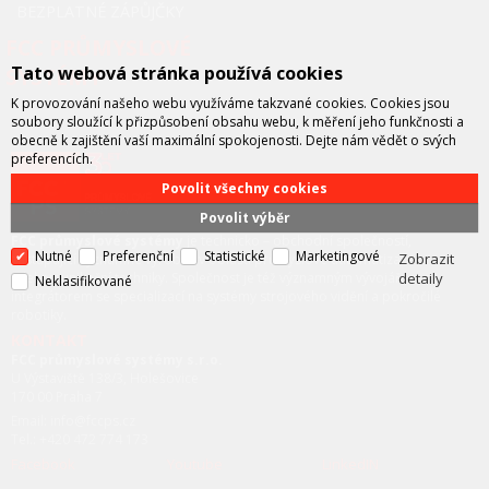
BEZPLATNÉ ZÁPŮJČKY
FCC PRŮMYSLOVÉ
Tato webová stránka používá cookies
SYSTÉMY
K provozování našeho webu využíváme takzvané cookies. Cookies jsou
soubory sloužící k přizpůsobení obsahu webu, k měření jeho funkčnosti a
obecně k zajištění vaší maximální spokojenosti. Dejte nám vědět o svých
preferencích.
Povolit všechny cookies
Povolit výběr
FCC průmyslové systémy
je technicko – obchodní společností,
Nutné
Preferenční
Statistické
Marketingové
Zobrazit
zastupující významné výrobce v oblasti průmyslové automatizace a
telekomunikační techniky. Společnost je též významným vývojářem a
detaily
Neklasifikované
integrátorem se specializací na systémy strojového vidění a pokročilé
robotiky.
KONTAKT
FCC průmyslové systémy s.r.o.
U Výstaviště 138/3, Holešovice
170 00 Praha 7
Email: info@fccps.cz
Tel.: +420 472 774 173
Facebook
Youtube
LinkedIN