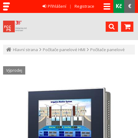
Kč
€
Přihlášení
Registrace
Hlavní strana
Počítače panelové HMI
Počítače panelové
Výprodej