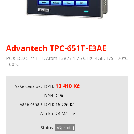
Advantech TPC-651T-E3AE
PC s LCD 5.7" TFT, Atom E3827 1.75 GHz, 4GB, T/S, -20°C
- 60°C
13 410
Kč
Vaše cena bez DPH
DPH
21%
Vaše cena s DPH
16 226
Kč
Záruka
24 Měsíce
Status
Výprodej